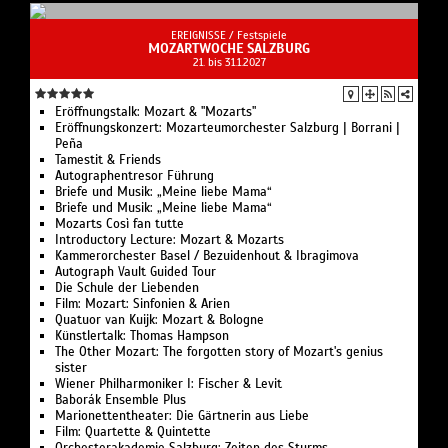
EREIGNISSE /
Festspiele
MOZARTWOCHE SALZBURG
21. bis 31.1.2027
Eröffnungstalk: Mozart & "Mozarts"
Eröffnungskonzert: Mozarteumorchester Salzburg | Borrani |
Peña
Tamestit & Friends
Autographentresor Führung
Briefe und Musik: „Meine liebe Mama“
Briefe und Musik: „Meine liebe Mama“
Mozarts Così fan tutte
Introductory Lecture: Mozart & Mozarts
Kammerorchester Basel / Bezuidenhout & Ibragimova
Autograph Vault Guided Tour
Die Schule der Liebenden
Film: Mozart: Sinfonien & Arien
Quatuor van Kuijk: Mozart & Bologne
Künstlertalk: Thomas Hampson
The Other Mozart: The forgotten story of Mozart's genius
sister
Wiener Philharmoniker I: Fischer & Levit
Baborák Ensemble Plus
Marionettentheater: Die Gärtnerin aus Liebe
Film: Quartette & Quintette
Orchesterakademie Salzburg: Zeiten des Sturms