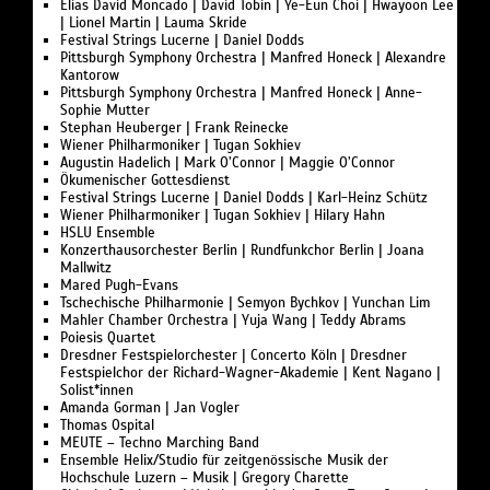
Elias David Moncado | David Tobin | Ye-Eun Choi | Hwayoon Lee
| Lionel Martin | Lauma Skride
Festival Strings Lucerne | Daniel Dodds
Pittsburgh Symphony Orchestra | Manfred Honeck | Alexandre
Kantorow
Pittsburgh Symphony Orchestra | Manfred Honeck | Anne-
Sophie Mutter
Stephan Heuberger | Frank Reinecke
Wiener Philharmoniker | Tugan Sokhiev
Augustin Hadelich | Mark O’Connor | Maggie O’Connor
Ökumenischer Gottesdienst
Festival Strings Lucerne | Daniel Dodds | Karl-Heinz Schütz
Wiener Philharmoniker | Tugan Sokhiev | Hilary Hahn
HSLU Ensemble
Konzerthausorchester Berlin | Rundfunkchor Berlin | Joana
Mallwitz
Mared Pugh-Evans
Tschechische Philharmonie | Semyon Bychkov | Yunchan Lim
Mahler Chamber Orchestra | Yuja Wang | Teddy Abrams
Poiesis Quartet
Dresdner Festspielorchester | Concerto Köln | Dresdner
Festspielchor der Richard-Wagner-Akademie | Kent Nagano |
Solist*innen
Amanda Gorman | Jan Vogler
Thomas Ospital
MEUTE – Techno Marching Band
Ensemble Helix/Studio für zeitgenössische Musik der
Hochschule Luzern – Musik | Gregory Charette