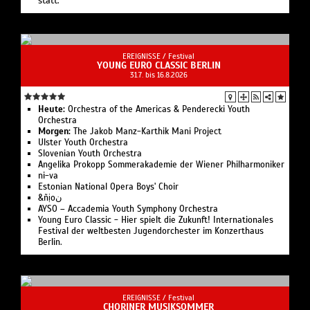
statt.
EREIGNISSE /
Festival
YOUNG EURO CLASSIC BERLIN
31.7. bis 16.8.2026
Heute:
Or­ches­tra of the Ameri­cas & Pen­de­recki Youth
Orchestra
Morgen:
The Jakob Manz-Karthik Mani Project
Ulster Youth Or­chestra
Slo­ve­ni­an Youth Orchestra
Angelika Pro­kopp Som­mer­akademie der Wiener Philharmoniker
ni-va
Estonian National Opera Boys' Choir
&ñịoن
AYSO – Accademia Youth Symphony Orchestra
Young Euro Classic - Hier spielt die Zukunft! Internationales
Festival der weltbesten Jugendorchester im Konzerthaus
Berlin.
EREIGNISSE /
Festival
CHORINER MUSIKSOMMER