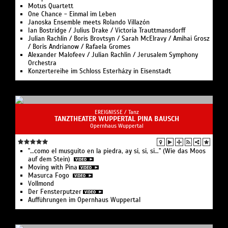
Motus Quartett
One Chance - Einmal im Leben
Janoska Ensemble meets Rolando Villazón
Ian Bostridge / Julius Drake / Victoria Trauttmansdorff
Julian Rachlin / Boris Brovtsyn / Sarah McElravy / Amihai Grosz
/ Boris Andrianow / Rafaela Gromes
Alexander Malofeev / Julian Rachlin / Jerusalem Symphony
Orchestra
Konzertereihe im Schloss Esterházy in Eisenstadt
EREIGNISSE /
Tanz
TANZTHEATER WUPPERTAL PINA BAUSCH
Opernhaus Wuppertal
"…como el musguito en la piedra, ay si, si, si…" (Wie das Moos
auf dem Stein)
Moving with Pina
Masurca Fogo
Vollmond
Der Fensterputzer
Aufführungen im Opernhaus Wuppertal