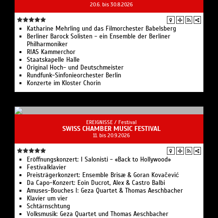
20.6. bis 30.8.2026
Katharine Mehrling und das Filmorchester Babelsberg
Berliner Barock Solisten - ein Ensemble der Berliner
Philharmoniker
RIAS Kammerchor
Staatskapelle Halle
Original Hoch- und Deutschmeister
Rundfunk-Sinfonieorchester Berlin
Konzerte im Kloster Chorin
EREIGNISSE /
Festival
SWISS CHAMBER MUSIC FESTIVAL
11. bis 20.9.2026
Eröffnungskonzert: I Salonisti - «Back to Hollywood»
Festivalklavier
Preisträgerkonzert: Ensemble Brisæ & Goran Kovačević
Da Capo-Konzert: Eoin Ducrot, Alex & Castro Balbi
Amuses-Bouches I: Geza Quartet & Thomas Aeschbacher
Klavier um vier
Schtärnschtung
Volksmusik: Geza Quartet und Thomas Aeschbacher