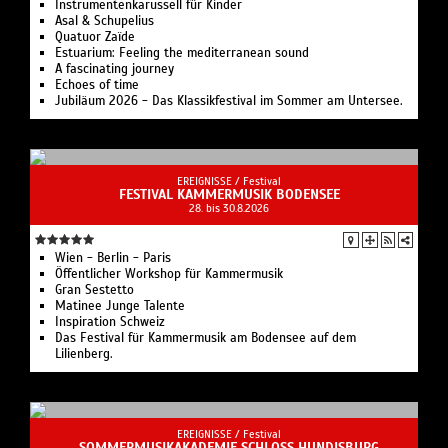
Instrumentenkarussell für Kinder
Asal & Schupelius
Quatuor Zaïde
Estuarium: Feeling the mediterranean sound‍
A fascinating journey
Echoes of time
Jubiläum 2026 - Das Klassikfestival im Sommer am Untersee.
EREIGNISSE /
Festival
FESTIVAL KAMMERMUSIK BODENSEE
28. bis 30.8.2026
Wien - Berlin - Paris
Öffentlicher Workshop für Kammermusik
Gran Sestetto
Matinee Junge Talente
Inspiration Schweiz
Das Festival für Kammermusik am Bodensee auf dem
Lilienberg.
EREIGNISSE /
Festival
SOMMERMUSIKAKADEMIE SCHLOSS HUNDISBURG