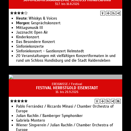
31.7. bis 16.8.2026
Heute:
Whiskys & Voices
Morgen:
Gesprächskonzert
Mittagsmusik III
Jazznacht Open Air
Kinderkonzert
Das Besondere Konzert
Sinfoniekonzerte
Sinfoniekonzert - Gastkonzert Helmstedt
20 Veranstaltungen mit vielfältigen Konzertformaten in und
rund um Schloss Hundisburg und die Stadt Haldensleben
EREIGNISSE /
Festival
FESTIVAL HERBSTGOLD EISENSTADT
16. bis 26.9.2026
Pablo Ferrández / Riccardo Minasi / Chamber Orchestra of
Europe
Julian Rachlin / Bamberger Symphoniker
Gabriela Montero
Wiener Singverein / Julian Rachlin / Chamber Orchestra of
Europe