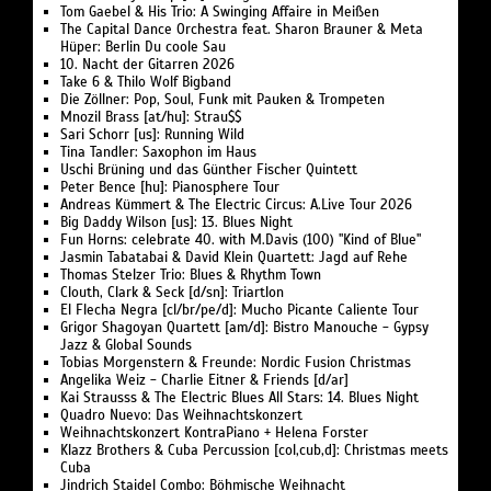
Tom Gaebel & His Trio: A Swinging Affaire in Meißen
The Capital Dance Orchestra feat. Sharon Brauner & Meta
Hüper: Berlin Du coole Sau
10. Nacht der Gitarren 2026
Take 6 & Thilo Wolf Bigband
Die Zöllner: Pop, Soul, Funk mit Pauken & Trompeten
Mnozil Brass [at/hu]: Strau$$
Sari Schorr [us]: Running Wild
Tina Tandler: Saxophon im Haus
Uschi Brüning und das Günther Fischer Quintett
Peter Bence [hu]: Pianosphere Tour
Andreas Kümmert & The Electric Circus: A.Live Tour 2026
Big Daddy Wilson [us]: 13. Blues Night
Fun Horns: celebrate 40. with M.Davis (100) "Kind of Blue"
Jasmin Tabatabai & David Klein Quartett: Jagd auf Rehe
Thomas Stelzer Trio: Blues & Rhythm Town
Clouth, Clark & Seck [d/sn]: Triartlon
El Flecha Negra [cl/br/pe/d]: Mucho Picante Caliente Tour
Grigor Shagoyan Quartett [am/d]: Bistro Manouche - Gypsy
Jazz & Global Sounds
Tobias Morgenstern & Freunde: Nordic Fusion Christmas
Angelika Weiz - Charlie Eitner & Friends [d/ar]
Kai Strausss & The Electric Blues All Stars: 14. Blues Night
Quadro Nuevo: Das Weihnachtskonzert
Weihnachtskonzert KontraPiano + Helena Forster
Klazz Brothers & Cuba Percussion [col,cub,d]: Christmas meets
Cuba
Jindrich Staidel Combo: Böhmische Weihnacht