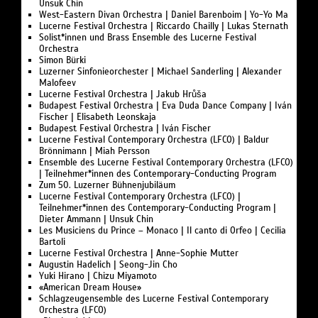
Unsuk Chin
West-Eastern Divan Orchestra | Daniel Barenboim | Yo-Yo Ma
Lucerne Festival Orchestra | Riccardo Chailly | Lukas Sternath
Solist*innen und Brass Ensemble des Lucerne Festival
Orchestra
Simon Bürki
Luzerner Sinfonieorchester | Michael Sanderling | Alexander
Malofeev
Lucerne Festival Orchestra | Jakub Hrůša
Budapest Festival Orchestra | Eva Duda Dance Company | Iván
Fischer | Elisabeth Leonskaja
Budapest Festival Orchestra | Iván Fischer
Lucerne Festival Contemporary Orchestra (LFCO) | Baldur
Brönnimann | Miah Persson
Ensemble des Lucerne Festival Contemporary Orchestra (LFCO)
| Teilnehmer*innen des Contemporary-Conducting Program
Zum 50. Luzerner Bühnenjubiläum
Lucerne Festival Contemporary Orchestra (LFCO) |
Teilnehmer*innen des Contemporary-Conducting Program |
Dieter Ammann | Unsuk Chin
Les Musiciens du Prince – Monaco | Il canto di Orfeo | Cecilia
Bartoli
Lucerne Festival Orchestra | Anne-Sophie Mutter
Augustin Hadelich | Seong-Jin Cho
Yuki Hirano | Chizu Miyamoto
«American Dream House»
Schlagzeugensemble des Lucerne Festival Contemporary
Orchestra (LFCO)