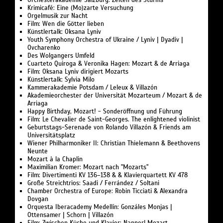
Krimicafé: Eine (Mo)zarte Versuchung
Orgelmusik zur Nacht
Film: Wen die Götter lieben
Künstlertalk: Oksana Lyniv
Youth Symphony Orchestra of Ukraine / Lyniv | Dyadiv |
Ovcharenko
Des Wolgangers Umfeld
Cuarteto Quiroga & Veronika Hagen: Mozart & de Arriaga
Film: Oksana Lyniv dirigiert Mozarts
Künstlertalk: Sylvia Milo
Kammerakademie Potsdam / Leleux & Villazón
Akademieorchester der Universität Mozarteum / Mozart & de
Arriaga
Happy Birthday, Mozart! - Sonderöffnung und Führung
Film: Le Chevalier de Saint-Georges. The enlightened violinist
Geburtstags-Serenade von Rolando Villazón & Friends am
Universitätsplatz
Wiener Philharmoniker II: Christian Thielemann & Beethovens
Neunte
Mozart à la Chaplin
Maximilian Kromer: Mozart nach "Mozarts"
Film: Divertimenti KV 136–138 & & Klavierquartett KV 478
Große Streichtrios: Saadi / Ferrández / Soltani
Chamber Orchestra of Europe: Robin Ticciati & Alexandra
Dovgan
Orquesta Iberacademy Medellín: Gonzáles Monjas |
Ottensamer | Schorn | Villazón
Film: Zwischen Küche und Klavier: Nannerl Mozart