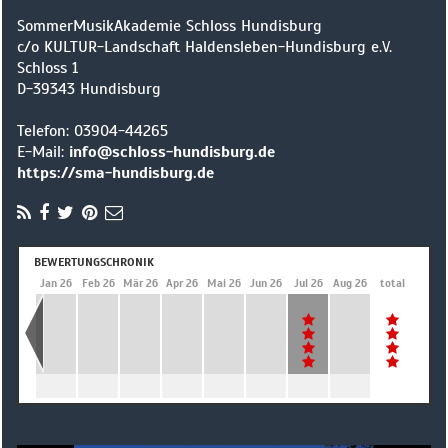
SommerMusikAkademie Schloss Hundisburg
c/o KULTUR-Landschaft Haldensleben-Hundisburg e.V.
Schloss 1
D
-
39343
Hundisburg
Telefon:
03904-44265
E-Mail:
info@schloss-hundisburg.de
https://sma-hundisburg.de
BEWERTUNGSCHRONIK
Dez 25
Jan 26
Feb 26
Mär 26
Apr 26
Mai 26
Jun 26
Jul 26
Aug 26
total