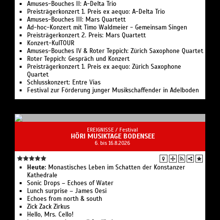
Amuses-Bouches II: A-Delta Trio
Preisträgerkonzert 1. Preis ex aequo: A-Delta Trio
Amuses-Bouches III: Mars Quartett
Ad-hoc-Konzert mit Timo Waldmeier - Gemeinsam Singen
Preisträgerkonzert 2. Preis: Mars Quartett
Konzert-KulTOUR
Amuses-Bouches IV & Roter Teppich: Zürich Saxophone Quartet
Roter Teppich: Gespräch und Konzert
Preisträgerkonzert 1. Preis ex aequo: Zürich Saxophone
Quartet
Schlusskonzert: Entre Vias
Festival zur Förderung junger Musikschaffender in Adelboden
EREIGNISSE /
Festival
HÖRI MUSIKTAGE BODENSEE
6. bis 16.8.2026
Heute:
Monastisches Leben im Schatten der Konstanzer
Kathedrale‍
Sonic Drops – Echoes of Water
Lunch surprise – James Oesi
Echoes from north & south
Zick Zack Zirkus
Hello, Mrs. Cello!