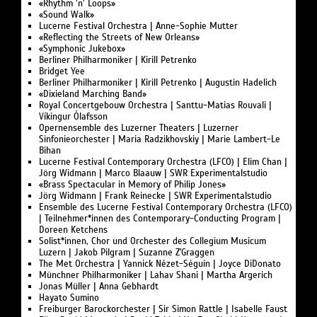
«Rhythm ’n’ Loops»
«Sound Walk»
Lucerne Festival Orchestra | Anne-Sophie Mutter
«Reflecting the Streets of New Orleans»
«Symphonic Jukebox»
Berliner Philharmoniker | Kirill Petrenko
Bridget Yee
Berliner Philharmoniker | Kirill Petrenko | Augustin Hadelich
«Dixieland Marching Band»
Royal Concertgebouw Orchestra | Santtu-Matias Rouvali |
Víkingur Ólafsson
Opernensemble des Luzerner Theaters | Luzerner
Sinfonieorchester | Maria Radzikhovskiy | Marie Lambert-Le
Bihan
Lucerne Festival Contemporary Orchestra (LFCO) | Elim Chan |
Jörg Widmann | Marco Blaauw | SWR Experimentalstudio
«Brass Spectacular in Memory of Philip Jones»
Jörg Widmann | Frank Reinecke | SWR Experimentalstudio
Ensemble des Lucerne Festival Contemporary Orchestra (LFCO)
| Teilnehmer*innen des Contemporary-Conducting Program |
Doreen Ketchens
Solist*innen, Chor und Orchester des Collegium Musicum
Luzern | Jakob Pilgram | Suzanne Z'Graggen
The Met Orchestra | Yannick Nézet-Séguin | Joyce DiDonato
Münchner Philharmoniker | Lahav Shani | Martha Argerich
Jonas Müller | Anna Gebhardt
Hayato Sumino
Freiburger Barockorchester | Sir Simon Rattle | Isabelle Faust