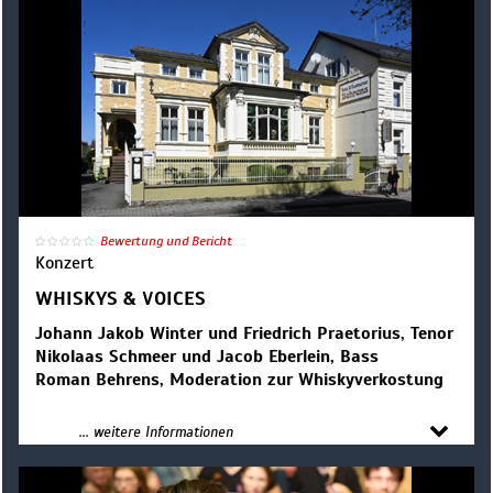
Bewertung und Bericht
Konzert
WHISKYS & VOICES
Johann Jakob Winter und Friedrich Praetorius, Tenor
Nikolaas Schmeer und Jacob Eberlein, Bass
Roman Behrens, Moderation zur Whiskyverkostung
Das Format »Whiskys & Voices« lädt zu einem ganz
... weitere Informationen
besonderen Abend ins Hotel Behrens ein. Im Rahmen
der 34. SommerMusikAkademie Schloss Hundisburg