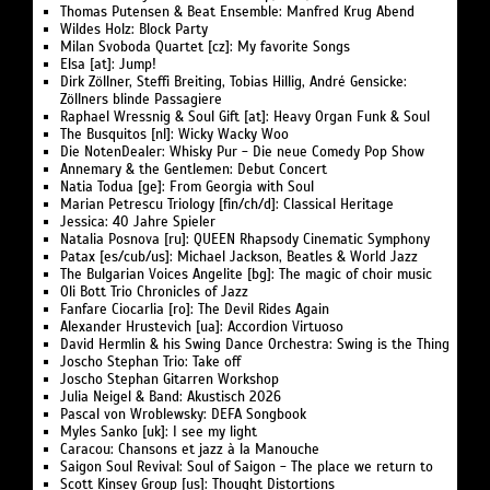
Thomas Putensen & Beat Ensemble: Manfred Krug Abend
Wildes Holz: Block Party
Milan Svoboda Quartet [cz]: My favorite Songs
Elsa [at]: Jump!
Dirk Zöllner, Steffi Breiting, Tobias Hillig, André Gensicke:
Zöllners blinde Passagiere
Raphael Wressnig & Soul Gift [at]: Heavy Organ Funk & Soul
The Busquitos [nl]: Wicky Wacky Woo
Die NotenDealer: Whisky Pur - Die neue Comedy Pop Show
Annemary & the Gentlemen: Debut Concert
Natia Todua [ge]: From Georgia with Soul
Marian Petrescu Triology [fin/ch/d]: Classical Heritage
Jessica: 40 Jahre Spieler
Natalia Posnova [ru]: QUEEN Rhapsody Cinematic Symphony
Patax [es/cub/us]: Michael Jackson, Beatles & World Jazz
The Bulgarian Voices Angelite [bg]: The magic of choir music
Oli Bott Trio Chronicles of Jazz
Fanfare Ciocarlia [ro]: The Devil Rides Again
Alexander Hrustevich [ua]: Accordion Virtuoso
David Hermlin & his Swing Dance Orchestra: Swing is the Thing
Joscho Stephan Trio: Take off
Joscho Stephan Gitarren Workshop
Julia Neigel & Band: Akustisch 2026
Pascal von Wroblewsky: DEFA Songbook
Myles Sanko [uk]: I see my light
Caracou: Chansons et jazz à la Manouche
Saigon Soul Revival: Soul of Saigon - The place we return to
Scott Kinsey Group [us]: Thought Distortions