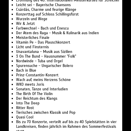
Eröffnung des 40. Internationalen Meisterkurses für Streicher
Leicht sei - Bayerische Chansons
Csárdás, Charme und feurige Klänge
Konzerttag auf Schloss Schillingsfürst
Wurzeln und Wege
Wir & Jetzt
Farbwechsel - Bach und Enescu
Der Atem des Raga - Musik & Kulinarik aus Indien
Meisterliches Finale
Vitamin Pe - Das Plauschkonzert
Licht und Finsternis
Unavantaluna - Musik aus Sizilien
3 On The Bund - Hausnummer "Folk"
Nordwinde - Tuba und Orgel
Spurensuche - Ungarischer Bolero
Bach in Blue
Prinz-Constantin-Konzert
Wach auf, meins Herzens Schöne
WKO meets Joris
Sonaten, Tänze und Interludien
The Birth Of The Violin
Der Reichtum des Klangs
Into The Deep
Ritter Rost
Tierisches zwischen Klassik und Pop
Quasi Cool
Bis zu 70 Konzerte, verteilt auf bis zu 40 Spielstätten in vier
Landkreisen, finden jährlich im Rahmen des Sommerfestivals