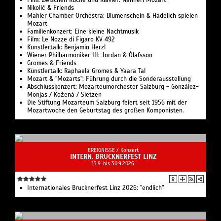
Nikolić & Friends
Mahler Chamber Orchestra: Blumenschein & Hadelich spielen
Mozart
Familienkonzert: Eine kleine Nachtmusik
Film: Le Nozze di Figaro KV 492
Künstlertalk: Benjamin Herzl
Wiener Philharmoniker III: Jordan & Ólafsson
Gromes & Friends
Künstlertalk: Raphaela Gromes & Yaara Tal
Mozart & "Mozarts": Führung durch die Sonderausstellung
Abschlusskonzert: Mozarteumorchester Salzburg - González-
Monjas / Kožená / Sietzen
Die Stiftung Mozarteum Salzburg feiert seit 1956 mit der
Mozartwoche den Geburtstag des großen Komponisten.
EREIGNISSE /
Konzert
INTERN. BRUCKNERFEST LINZ
13.9. bis 30.9.2026
Internationales Brucknerfest Linz 2026: "endlich"