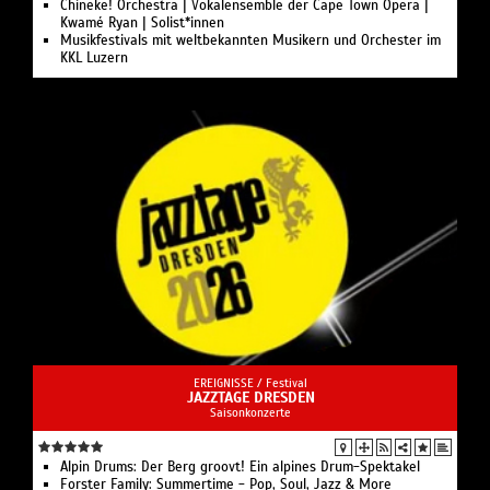
Chineke! Orchestra | Vokalensemble der Cape Town Opera |
Kwamé Ryan | Solist*innen
Musikfestivals mit weltbekannten Musikern und Orchester im
KKL Luzern
EREIGNISSE /
Festival
JAZZTAGE DRESDEN
Saisonkonzerte
Alpin Drums: Der Berg groovt! Ein alpines Drum-Spektakel
Forster Family: Summertime - Pop, Soul, Jazz & More