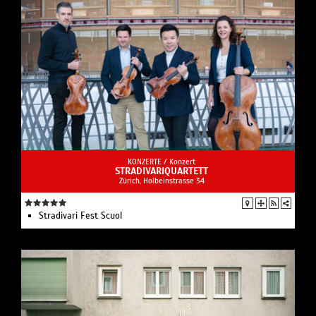
KONZERTE /
Konzert
STRADIVARIQUARTETT
Zürich, Holbeinstrasse 34
Stradivari Fest Scuol