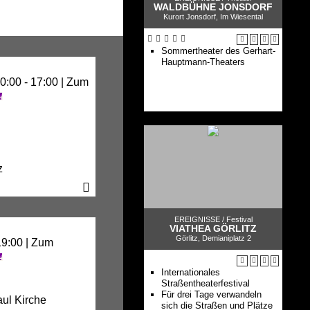
WALDBÜHNE JONSDORF
Kurort Jonsdorf, Im Wiesental
Sommertheater des Gerhart-
Hauptmann-Theaters
0:00 - 17:00 |
Zum
z
EREIGNISSE /
Festival
VIATHEA GÖRLITZ
Görlitz, Demianiplatz 2
19:00 |
Zum
Internationales
Straßentheaterfestival
Für drei Tage verwandeln
aul Kirche
sich die Straßen und Plätze