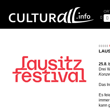
OR
LAUS
25.8. 
Drei 
Konzer
Das In
Es fei
immer 
kann g