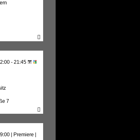
ern
2:00 - 21:45
itz
ße 7
us
9:00 | Premiere |