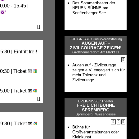
Das Sommertheater der
0:00 - 15:45 |
NEUEN BÜHNE am
Senftenberger See
 Cottbus
EREIGNISSE /
Kulturveranstaltung
AUGEN AUF -
us
ZIVILCOURAGE ZEIGEN!
30 | Eintritt frei!
Großhennersdorf, Am Markt 11
Augen auf - Zivilcourage
zeigen e.V. engagiert sich für
0:30 |
Ticket
mehr Toleranz und
Zivilcourage
5:00 |
Ticket
EREIGNISSE /
Theater
FREILICHTBÜHNE
SPREMBERG
Spremberg , Wiesengasse
dthaus Cottbus
9:30 |
Ticket
Bühne für
rik Hoyerswerda
Großveranstaltungen oder
erkloster Zittau
Kleinkunst