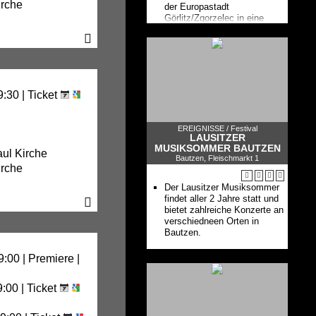
irche
der Europastadt
Görlitz/Zgorzelec in eine
große Theaterbühne unter
freiem Himmel und werden
zum Treffpunkt der Kulturen.
9:30 |
Ticket
EREIGNISSE /
Festival
LAUSITZER
MUSIKSOMMER BAUTZEN
aul Kirche
Bautzen, Fleischmarkt 1
irche
Der Lausitzer Musiksommer
findet aller 2 Jahre statt und
bietet zahlreiche Konzerte an
verschiedneen Orten in
Bautzen.
9:00 | Premiere |
9:00 |
Ticket