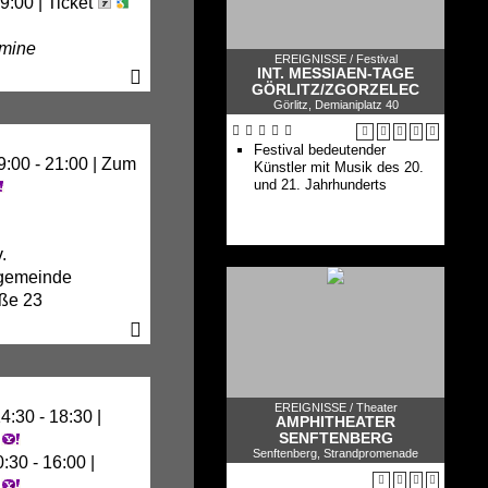
9:00 |
Ticket
rmine
EREIGNISSE /
Festival
INT. MESSIAEN-TAGE
GÖRLITZ/ZGORZELEC
Görlitz, Demianiplatz 40
e 1
Festival bedeutender
us
9:00 - 21:00 |
Zum
Künstler mit Musik des 20.
und 21. Jahrhunderts
.
gemeinde
aße 23
EREIGNISSE /
Theater
4:30 - 18:30 |
AMPHITHEATER
SENFTENBERG
Senftenberg, Strandpromenade
:30 - 16:00 |