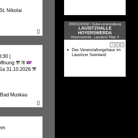
St. Nikolai
EREIGNISSE /
Kulturveranstaltung
LAUSITZHALLE
HOYERSWERDA
Hoyerswerda , Lausitzer Platz 4
Das Veranstaltungshaus im
Lausitzer Seenland
:30 |
öffnung
 Sa 31.10.2026
 Bad Muskau
ark
uskau
ern