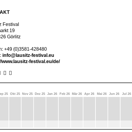
AKT
z Festival
arkt 19
826
Görlitz
n:
+49 (0)3581-428480
l:
info@lausitz-festival.eu
//www.lausitz-festival.eu/de/
ep 25
Okt 25
Nov 25
Dez 25
Jan 26
Feb 26
Mär 26
Apr 26
Mai 26
Jun 26
Jul 26