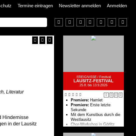
schutz
Termine eintragen
Newsletter anmelden
Anmelden
EREIGNISSE /
Festival
LAUSITZ-FESTIVAL
25.8. bis 13.9.2026
h, Literatur
Premiere:
Hamlet
Premiere:
Erste letzte
Sekunde
Mit dem Kunstbus durch die
d Hindernisse
Westlausitz
en in der Lausitz
Chor-Workshop in Görlitz
Festival-Eröffnung: Tenebrae,
Kammerorchester Basel