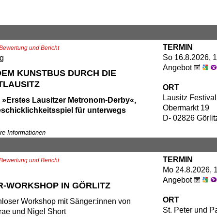
TERMIN
Bewertung und Bericht
So 16.8.2026, 1
ug
Angebot
DEM KUNSTBUS DURCH DIE
TLAUSITZ
ORT
Lausitz Festival
: »Erstes Lausitzer Metronom-Derby«,
Obermarkt 19
schicklichkeitsspiel für unterwegs
D- 02826 Görlit
rgnügliches kleines Reisespiel erwartet
ere Informationen
tfahrenden im KunstBus am 16. August:
ste Lausitzer Metronom Derby (frei nach
TERMIN
Bewertung und Bericht
 Ligeti). Das Spielgerät sind eine
Mo 24.8.2026, 
oll mechanische Metronome, die
Angebot
chiedlich schnell ticken. Wie bei Ligetis
-WORKSHOP IN GÖRLITZ
e Symphonique« (1962), einem Stück
ORT
nloser Workshop mit Sänger:innen von
nische Musik für 100 Metronome, das im
St. Peter und P
ae und Nigel Short
n des Lausitz Festivals an mehreren