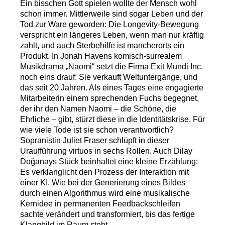
Ein bisschen Gott spielen wollte der Mensch wohl
schon immer. Mittlerweile sind sogar Leben und der
Tod zur Ware geworden: Die Longevity-Bewegung
verspricht ein längeres Leben, wenn man nur kräftig
zahlt, und auch Sterbehilfe ist mancherorts ein
Produkt. In Jonah Havens komisch-surrealem
Musikdrama „Naomi“ setzt die Firma Exit Mundi Inc.
noch eins drauf: Sie verkauft Weltuntergänge, und
das seit 20 Jahren. Als eines Tages eine engagierte
Mitarbeiterin einem sprechenden Fuchs begegnet,
der ihr den Namen Naomi – die Schöne, die
Ehrliche – gibt, stürzt diese in die Identitätskrise. Für
wie viele Tode ist sie schon verantwortlich?
Sopranistin Juliet Fraser schlüpft in dieser
Uraufführung virtuos in sechs Rollen. Auch Dilay
Doğanays Stück beinhaltet eine kleine Erzählung:
Es verklanglicht den Prozess der Interaktion mit
einer KI. Wie bei der Generierung eines Bildes
durch einen Algorithmus wird eine musikalische
Kernidee in permanenten Feedbackschleifen
sachte verändert und transformiert, bis das fertige
Klangbild im Raum steht.