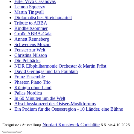
Estel Vivó Casanovas
Lemon Squeezy
Martin Tingvall
Diplomatisches Streichquartett
Tribute to ABBA
Kindheitssommer
Große ABBA-Gala
Annett Renneberg
Schwedens Mozart
Fenster zur Welt
Christina Nilsson
Die Pellbäcks
NDR Elbphilharmonie Orchester & Martin Fröst
David Geringas und Ian Fountain
Franz Ensemble
Phaeton Piano Trio
Königin ohne Land
Pallas Nordica
In 60 Minuten um die Welt
Abschlusskonzert des Ostsee-Musikforums
Ein Podium für die Ostseeregion - 10 Länder, eine Bühne
Nordart Kunstwerk Carlshütte
Ereignisse /
Ausstellung
6.6. bis 4.10.2026