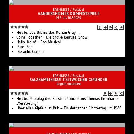
EREIGNISSE /
Festival
GANDERSHEIMER DOMFESTSPIELE
14.6. bis 16.8.2026
Heute:
Das Bildnis des Dorian Gray
Come Together - Die große Beatles-Show
Hello, Dolly! - Das Musical
Pure Piaf
Die acht Frauen
EREIGNISSE /
Festival
SALZKAMMERGUT FESTWOCHEN GMUNDEN
Region Gmunden
Heute:
Monolog des Fürsten Saurau aus Thomas Bernhards
„Verstörung“
Über allen Gipfeln ist Ruh – Ein deutscher Dichtertag um 1980
FAMILIE+KINDER /
Freizeitpark