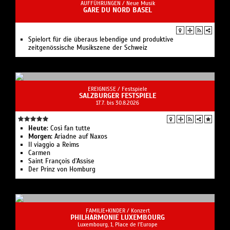
AUFFÜHRUNGEN /
Neue Musik
GARE DU NORD BASEL
Spielort für die überaus lebendige und produktive
zeitgenössische Musikszene der Schweiz
EREIGNISSE /
Festspiele
SALZBURGER FESTSPIELE
17.7. bis 30.8.2026
Heute:
Così fan tutte
Morgen:
Ariadne auf Naxos
Il viaggio a Reims
Carmen
Saint François d’Assise
Der Prinz von Homburg
FAMILIE+KINDER /
Konzert
PHILHARMONIE LUXEMBOURG
Luxembourg, 1, Place de l'Europe