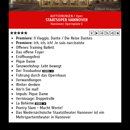
AUFFÜHRUNGEN /
Oper
STAATSOPER HANNOVER
Hannover, Opernplatz 1
Premiere:
Il Viaggio, Dante / Die Reise Dantes
Premiere:
Ich, ich, ich! Je suis narcissiste
Offenes Training Ballett
Das offene Foyer
Eröffnungsfest
Pique Dame
Tanzworkshop: Lebt bewegt
Der Troubadour
Führung durch das Opernhaus
Verwandlungen
Weiter denken
Hör'n Sie mal!
Impuls: Pique Dame
Vernissage: Doppelrolle
La Bohème
Poetry Slam - Macht Worte!
Das Niedersächsische Staatstheater Hannover ist ein
Mehrspartentheater in Hannover