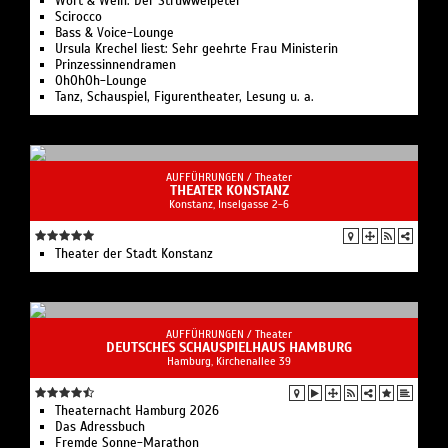
Wort & Wein: Der Struwwelpeter
Scirocco
Bass & Voice-Lounge
Ursula Krechel liest: Sehr geehrte Frau Ministerin
Prinzessinnendramen
OhOhOh-Lounge
Tanz, Schauspiel, Figurentheater, Lesung u. a.
AUFFÜHRUNGEN /
Theater
THEATER KONSTANZ
Konstanz, Inselgasse 2-6
Theater der Stadt Konstanz
AUFFÜHRUNGEN /
Theater
DEUTSCHES SCHAUSPIELHAUS HAMBURG
Hamburg, Kirchenallee 39
Theaternacht Hamburg 2026
Das Adressbuch
Fremde Sonne-Marathon