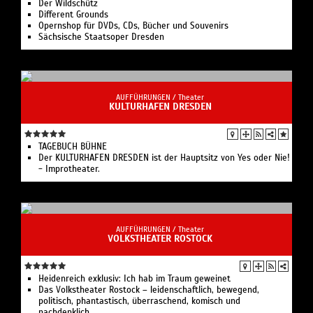
Der Wildschütz
Different Grounds
Opernshop für DVDs, CDs, Bücher und Souvenirs
Sächsische Staatsoper Dresden
AUFFÜHRUNGEN /
Theater
KULTURHAFEN DRESDEN
TAGEBUCH BÜHNE
Der KULTURHAFEN DRESDEN ist der Hauptsitz von Yes oder Nie!
- Improtheater.
AUFFÜHRUNGEN /
Theater
VOLKSTHEATER ROSTOCK
Heidenreich exklusiv: Ich hab im Traum geweinet
Das Volkstheater Rostock – leidenschaftlich, bewegend,
politisch, phantastisch, überraschend, komisch und
nachdenklich.