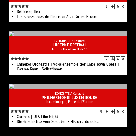
Déi kleng Hex
Les sous-doués de l’horreur / Die Grusel-Loser
EREIGNISSE /
Festival
LUCERNE FESTIVAL
Luzern, Hirschmattstr. 13
Chineke! Orchestra | Vokalensemble der Cape Town Opera |
Kwamé Ryan | Solist*innen
KONZERTE /
Konzert
PHILHARMONIE LUXEMBOURG
Luxembourg, 1, Place de l'Europe
Carmen | UFA Film Night
Die Geschichte vom Soldaten / Histoire du soldat