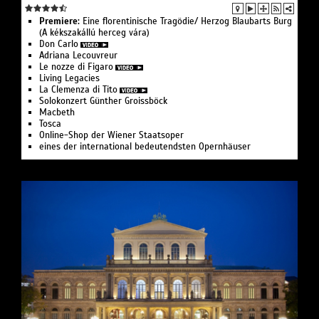
Premiere:
Eine floren­tinische Tragödie/ Herzog Blaubarts Burg
(A kékszakállú herceg vára)
Don Carlo
Adriana Lecouvreur
Le nozze di Figaro
Living Legacies
La Clemenza di Tito
Solo­konzert Günther Groissböck
Macbeth
Tosca
Online-Shop der Wiener Staatsoper
eines der international bedeutendsten Opernhäuser