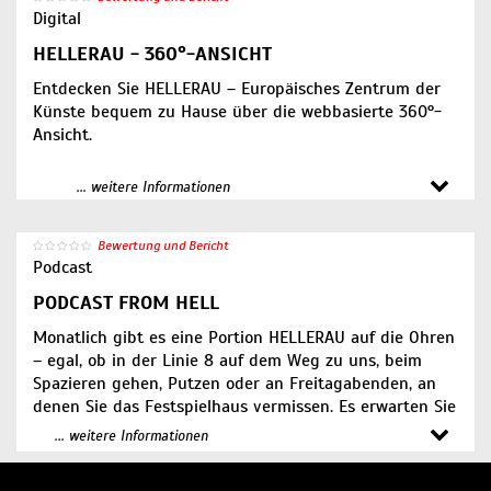
Digital
HELLERAU - 360°-ANSICHT
Entdecken Sie HELLERAU – Europäisches Zentrum der
Künste bequem zu Hause über die webbasierte 360°-
Ansicht.
HELLERAU Außenansicht
... weitere Informationen
HELLERAU Foyer
HELLERAU Großer Saal
Bewertung und Bericht
HELLERAU Dalcroze-Saal
Podcast
HELLERAU Nancy-Spero-Saal
PODCAST FROM HELL
Monatlich gibt es eine Portion HELLERAU auf die Ohren
– egal, ob in der Linie 8 auf dem Weg zu uns, beim
Spazieren gehen, Putzen oder an Freitagabenden, an
denen Sie das Festspielhaus vermissen. Es erwarten Sie
spannende Interviews mit unseren Künstler:innen,
... weitere Informationen
Klangworkshops, HELLERAU ASMR und vieles mehr.