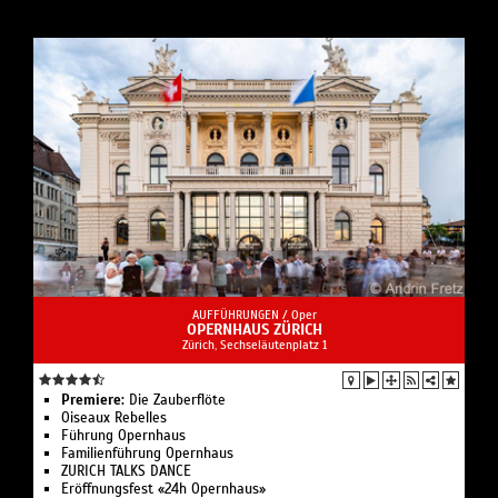
AUFFÜHRUNGEN /
Oper
OPERNHAUS ZÜRICH
Zürich, Sechseläutenplatz 1
Premiere:
Die Zauberflöte
Oiseaux Rebelles
Führung Opernhaus
Familienführung Opernhaus
ZURICH TALKS DANCE
Eröffnungsfest «24h Opernhaus»