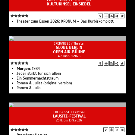
KULTURINSEL EINSIEDEL
Theater zum Essen 2026: KRÖNUM – Das Kürbiskomplott
EREIGNISSE /
Theater
GLOBE BERLIN
OPEN AIR-BÜHNE
4.7. bis 5.9.2026
Morgen:
1984
Jeder stirbt für sich allein
Ein Sommernachtstraum
Romeo & Juliet (original version)
Romeo & Julia
EREIGNISSE /
Festival
LAUSITZ-FESTIVAL
25.8. bis 13.9.2026