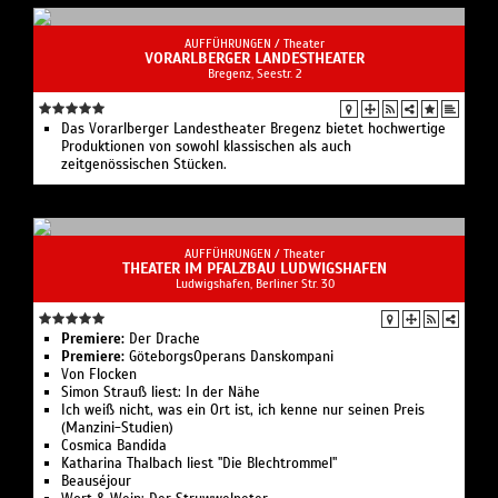
AUFFÜHRUNGEN /
Theater
VORARLBERGER LANDESTHEATER
Bregenz, Seestr. 2
Das Vorarlberger Landestheater Bregenz bietet hochwertige
Produktionen von sowohl klassischen als auch
zeitgenössischen Stücken.
AUFFÜHRUNGEN /
Theater
THEATER IM PFALZBAU LUDWIGSHAFEN
Ludwigshafen, Berliner Str. 30
Premiere:
Der Drache
Premiere:
GöteborgsOperans Danskompani
Von Flocken
Simon Strauß liest: In der Nähe
Ich weiß nicht, was ein Ort ist, ich kenne nur seinen Preis
(Manzini-Studien)
Cosmica Bandida
Katharina Thalbach liest "Die Blechtrommel"
Beauséjour