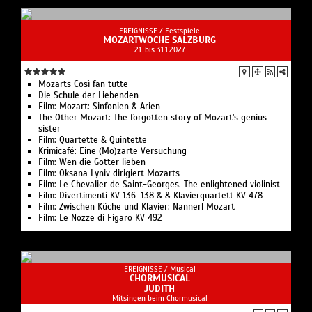
EREIGNISSE /
Festspiele
MOZARTWOCHE SALZBURG
21. bis 31.1.2027
Mozarts Così fan tutte
Die Schule der Liebenden
Film: Mozart: Sinfonien & Arien
The Other Mozart: The forgotten story of Mozart's genius
sister
Film: Quartette & Quintette
Krimicafé: Eine (Mo)zarte Versuchung
Film: Wen die Götter lieben
Film: Oksana Lyniv dirigiert Mozarts
Film: Le Chevalier de Saint-Georges. The enlightened violinist
Film: Divertimenti KV 136–138 & & Klavierquartett KV 478
Film: Zwischen Küche und Klavier: Nannerl Mozart
Film: Le Nozze di Figaro KV 492
EREIGNISSE /
Musical
CHORMUSICAL
JUDITH
Mitsingen beim Chormusical