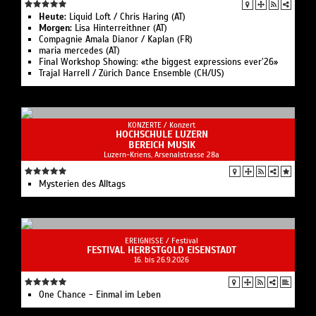
Heute:
Liquid Loft / Chris Haring (AT)
Morgen:
Lisa Hinterreithner (AT)
Compagnie Amala Dianor / Kaplan (FR)
maria mercedes (AT)
Final Workshop Showing: «the biggest expressions ever’26»
Trajal Harrell / Zürich Dance Ensemble (CH/US)
KONZERTE /
Konzert
HOCHSCHULE LUZERN
BEREICH MUSIK
Luzern-Kriens, Arsenalstrasse 28a
Mysterien des Alltags
EREIGNISSE /
Festival
FESTIVAL HERBSTGOLD EISENSTADT
16. bis 26.9.2026
One Chance - Einmal im Leben