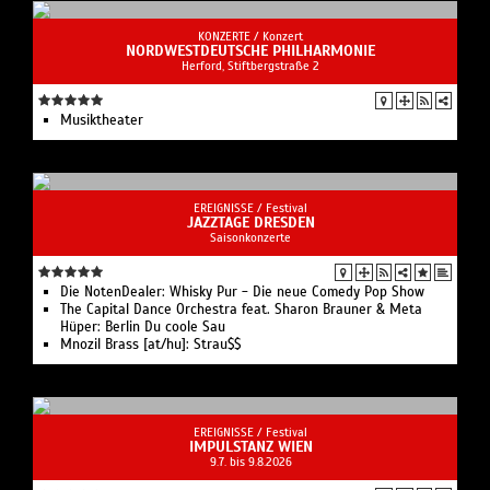
KONZERTE /
Konzert
NORDWESTDEUTSCHE PHILHARMONIE
Herford, Stiftbergstraße 2
Musiktheater
EREIGNISSE /
Festival
JAZZTAGE DRESDEN
Saisonkonzerte
Die NotenDealer: Whisky Pur - Die neue Comedy Pop Show
The Capital Dance Orchestra feat. Sharon Brauner & Meta
Hüper: Berlin Du coole Sau
Mnozil Brass [at/hu]: Strau$$
EREIGNISSE /
Festival
IMPULSTANZ WIEN
9.7. bis 9.8.2026