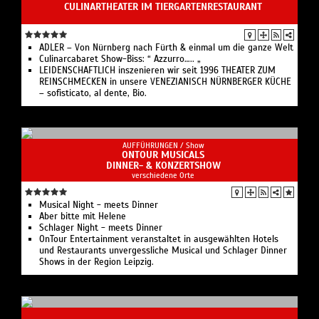
CULINARTHEATER IM TIERGARTENRESTAURANT
ADLER – Von Nürnberg nach Fürth & einmal um die ganze Welt
Culinarcabaret Show-Biss: “ Azzurro….. „
LEIDENSCHAFTLICH inszenieren wir seit 1996 THEATER ZUM
REINSCHMECKEN in unsere VENEZIANISCH NÜRNBERGER KÜCHE
– sofisticato, al dente, Bio.
AUFFÜHRUNGEN /
Show
ONTOUR MUSICALS
DINNER- & KONZERTSHOW
verschiedene Orte
Musical Night - meets Dinner
Aber bitte mit Helene
Schlager Night - meets Dinner
OnTour Entertainment veranstaltet in ausgewählten Hotels
und Restaurants unvergessliche Musical und Schlager Dinner
Shows in der Region Leipzig.