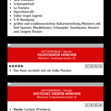
Schauspielclub
La Traviata
Operettencafé
Süßer Vogel Jugend
3-D-Rundgang
größte und traditionsreichste Kultureinrichtung Münsters mit
fünf Sparten: Musiktheater, Schauspiel, Tanztheater, Konzert
und Jungem Theater
AUFFÜHRUNGEN /
Theater
VOLKSTHEATER MÜNCHEN
München, Tumblingerstraße 29
Das Haus versteht sich als Volks-Theater.
AUFFÜHRUNGEN /
Theater
DEUTSCHES THEATER MÜNCHEN
München, Schwanthalerstraße 13
Heute:
Carmen (Premiere)