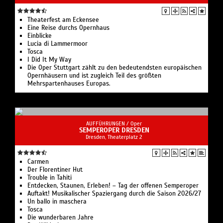
Theaterfest am Eckensee
Eine Reise durchs Opernhaus
Einblicke
Lucia di Lammermoor
Tosca
I Did It My Way
Die Oper Stuttgart zählt zu den bedeutendsten europäischen
Opernhäusern und ist zugleich Teil des größten
Mehrspartenhauses Europas.
AUFFÜHRUNGEN /
Oper
SEMPEROPER DRESDEN
Dresden, Theaterplatz 2
Carmen
Der Florentiner Hut
Trouble in Tahiti
Entdecken, Staunen, Erleben! – Tag der offenen Semperoper
Auftakt! Musikalischer Spaziergang durch die Saison 2026/27
Un ballo in maschera
Tosca
Die wunderbaren Jahre