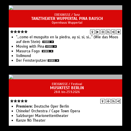
EREIGNISSE /
Tanz
TANZTHEATER WUPPERTAL PINA BAUSCH
Opernhaus Wuppertal
"…como el musguito en la piedra, ay si, si, si…" (Wie das Moos
auf dem Stein)
Moving with Pina
Masurca Fogo
Vollmond
Der Fensterputzer
EREIGNISSE /
Festival
MUSIKFEST BERLIN
28.8. bis 23.9.2026
Premiere:
Deutsche Oper Berlin
Chineke! Orchestra / Cape Town Opera
Salzburger Marionettentheater
Kanze Nō Theater