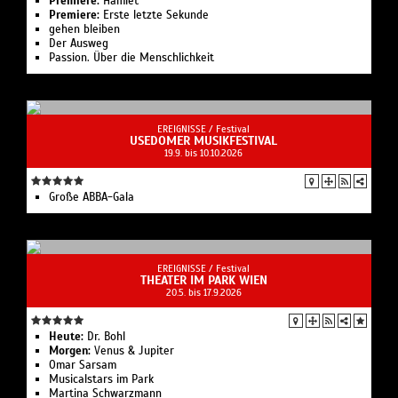
Premiere:
Hamlet
Premiere:
Erste letzte Sekunde
gehen bleiben
Der Ausweg
Passion. Über die Menschlichkeit
EREIGNISSE /
Festival
USEDOMER MUSIKFESTIVAL
19.9. bis 10.10.2026
Große ABBA-Gala
EREIGNISSE /
Festival
THEATER IM PARK WIEN
20.5. bis 17.9.2026
Heute:
Dr. Bohl
Morgen:
Venus & Jupiter
Omar Sarsam
Musicalstars im Park
Martina Schwarzmann