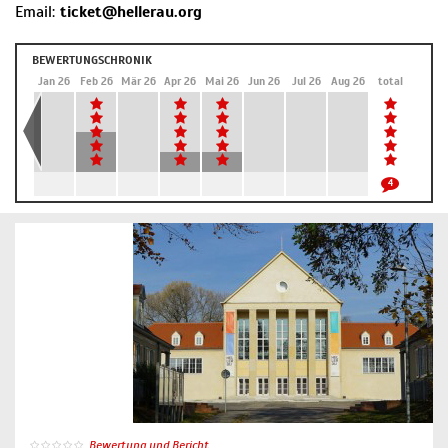
Email:
ticket@hellerau.org
BEWERTUNGSCHRONIK
Dez 25
Jan 26
Feb 26
Mär 26
Apr 26
Mai 26
Jun 26
Jul 26
Aug 26
total
4
Bewertung und Bericht