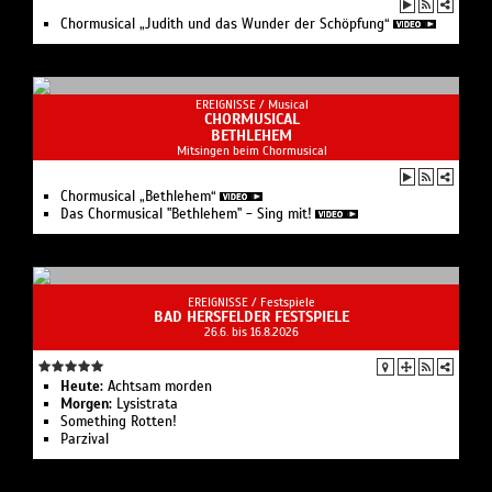
Chormusical „Judith und das Wunder der Schöpfung“
EREIGNISSE /
Musical
CHORMUSICAL
BETHLEHEM
Mitsingen beim Chormusical
Chormusical „Bethlehem“
Das Chormusical "Bethlehem" - Sing mit!
EREIGNISSE /
Festspiele
BAD HERSFELDER FESTSPIELE
26.6. bis 16.8.2026
Heute:
Achtsam morden
Morgen:
Lysistrata
Something Rotten!
Parzival