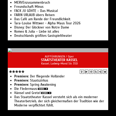
MERVEnzusammenbruch
Freundschaft Minus
FACK JU GÖHTE – Das Musical
FARIN URLAUB übers Reisen
Das Café am Rande der Freundlichkeit
Tara-Louise Wittwer - Alpha Maus Tour 2026
Disney: Der Glöckner von Notre Dame
Romeo & Julia – Liebe ist alles
Deutschlands größtes Gastspieltheater
AUFFÜHRUNGEN /
Oper
STAATSTHEATER KASSEL
Kassel, Ludwig-Mond Str. 35D
Premiere:
Der fliegende Holländer
Premiere:
Staatszirkus
Premiere:
Spring Awakening
Die Fledermaus
Hänsel und Gretel
Das Staatstheater Kassel versteht sich als ein moderner
Theaterbetrieb, der sich gleichermaßen der Tradition wie der
Moderne verpflichtet fühlt.