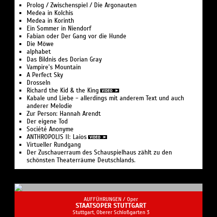
Prolog / Zwischenspiel / Die Argonauten
Medea in Kolchis
Medea in Korinth
Ein Sommer in Niendorf
Fabian oder Der Gang vor die Hunde
Die Möwe
alphabet
Das Bildnis des Dorian Gray
Vampire’s Mountain
A Perfect Sky
Drosseln
Richard the Kid & the King
Kabale und Liebe - allerdings mit anderem Text und auch
anderer Melodie
Zur Person: Hannah Arendt
Der eigene Tod
Société Anonyme
ANTHROPOLIS II: Laios
Virtueller Rundgang
Der Zuschauerraum des Schauspielhaus zählt zu den
schönsten Theaterräume Deutschlands.
AUFFÜHRUNGEN /
Oper
STAATSOPER STUTTGART
Stuttgart, Oberer Schloßgarten 3