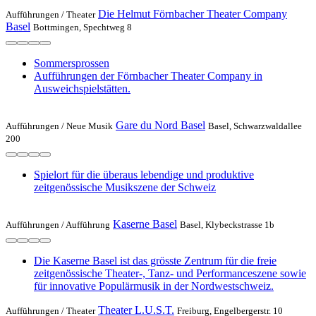
Die Helmut Förnbacher Theater Company
Aufführungen /
Theater
Basel
Bottmingen, Spechtweg 8
Sommersprossen
Aufführungen der Förnbacher Theater Company in
Ausweichspielstätten.
Gare du Nord Basel
Aufführungen /
Neue Musik
Basel, Schwarzwaldallee
200
Spielort für die überaus lebendige und produktive
zeitgenössische Musikszene der Schweiz
Kaserne Basel
Aufführungen /
Aufführung
Basel, Klybeckstrasse 1b
Die Kaserne Basel ist das grösste Zentrum für die freie
zeitgenössische Theater-, Tanz- und Performanceszene sowie
für innovative Populärmusik in der Nordwestschweiz.
Theater L.U.S.T.
Aufführungen /
Theater
Freiburg, Engelbergerstr. 10