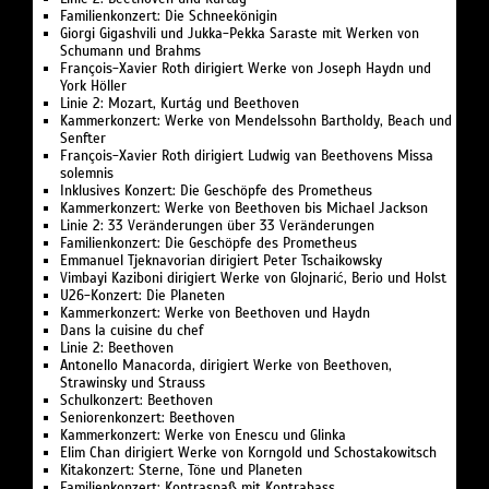
Familienkonzert: Die Schneekönigin
Giorgi Gigashvili und Jukka-Pekka Saraste mit Werken von
Schumann und Brahms
François-Xavier Roth dirigiert Werke von Joseph Haydn und
York Höller
Linie 2: Mozart, Kurtág und Beethoven
Kammerkonzert: Werke von Mendelssohn Bartholdy, Beach und
Senfter
François-Xavier Roth dirigiert Ludwig van Beethovens Missa
solemnis
Inklusives Konzert: Die Geschöpfe des Prometheus
Kammerkonzert: Werke von Beethoven bis Michael Jackson
Linie 2: 33 Veränderungen über 33 Veränderungen
Familienkonzert: Die Geschöpfe des Prometheus
Emmanuel Tjeknavorian dirigiert Peter Tschaikowsky
Vimbayi Kaziboni dirigiert Werke von Glojnarić, Berio und Holst
U26-Konzert: Die Planeten
Kammerkonzert: Werke von Beethoven und Haydn
Dans la cuisine du chef
Linie 2: Beethoven
Antonello Manacorda, dirigiert Werke von Beethoven,
Strawinsky und Strauss
Schulkonzert: Beethoven
Seniorenkonzert: Beethoven
Kammerkonzert: Werke von Enescu und Glinka
Elim Chan dirigiert Werke von Korngold und Schostakowitsch
Kitakonzert: Sterne, Töne und Planeten
Familienkonzert: Kontraspaß mit Kontrabass