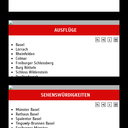
Römerfest
François-Xavier Roth dirigiert Werke von Chabrier, Ravel, de
aquabasilea
Falla und Debussy (SWR Symphonieorchester)
Botanischen Garten der Universität Basel
Classiques!
im Landgasthof Riehen
SWR Symphonieorchester
Cantus Basel
AUSFLÜGE
Sestier Armonico
Sinfonieorchester Basel
Basel Sinfonietta
Basel
Albert Konzerte Konzerthaus Freiburg
Lörrach
Kammerorchester Basel
Rheinfelden
Colmar
Freiburger Schlossberg
Burg Rötteln
Schloss Wildenstein
Dreiländereck
SEHENSWÜRDIGKEITEN
Münster Basel
Rathaus Basel
Spalentor Basel
Tinguwly-Brunnen Basel