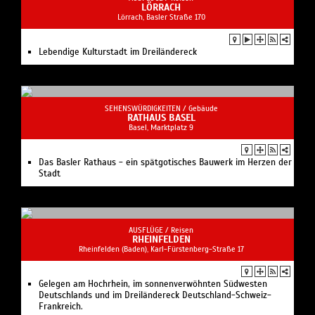
LÖRRACH
Lörrach, Basler Straße 170
Lebendige Kulturstadt im Dreiländereck
SEHENSWÜRDIGKEITEN /
Gebäude
RATHAUS BASEL
Basel, Marktplatz 9
Das Basler Rathaus - ein spätgotisches Bauwerk im Herzen der
Stadt
AUSFLÜGE /
Reisen
RHEINFELDEN
Rheinfelden (Baden), Karl-Fürstenberg-Straße 17
Gelegen am Hochrhein, im sonnenverwöhnten Südwesten
Deutschlands und im Dreiländereck Deutschland-Schweiz-
Frankreich.