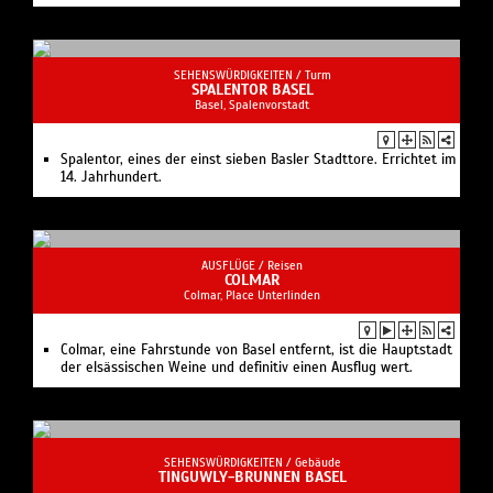
SEHENSWÜRDIGKEITEN /
Turm
SPALENTOR BASEL
Basel, Spalenvorstadt
Spalentor, eines der einst sieben Basler Stadttore. Errichtet im
14. Jahrhundert.
AUSFLÜGE /
Reisen
COLMAR
Colmar, Place Unterlinden
Colmar, eine Fahrstunde von Basel entfernt, ist die Hauptstadt
der elsässischen Weine und definitiv einen Ausflug wert.
SEHENSWÜRDIGKEITEN /
Gebäude
TINGUWLY-BRUNNEN BASEL