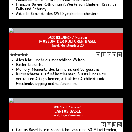
François-Xavier Roth dirigiert Werke von Chabrier, Ravel, de
Falla und Debussy
Aktuelle Konzerte des SWR Symphonieorchesters
AUSSTELLUNGEN /
Museum
MUSEUM DER KULTUREN BASEL
Basel, Münsterplatz 20
Alles lebt - mehr als menschliche Welten
Basler Fasnacht
Memory. Momente des Erinnerns und Vergessens
Kulturschätze aus fünf Kontinenten, Ausstellungen zu
vertrauten Alltagsthemen, attraktiver Architekturmix,
Geschenkshopping und Gastronomie.
KONZERTE /
Konzert
CANTUS BASEL
Basel, Ingelsteinweg 6
Cantus Basel ist ein Konzertchor von rund 50 Mitwirkenden,