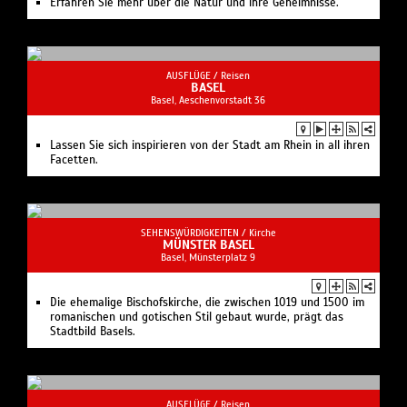
Erfahren Sie mehr über die Natur und ihre Geheimnisse.
AUSFLÜGE /
Reisen
BASEL
Basel, Aeschenvorstadt 36
Lassen Sie sich inspirieren von der Stadt am Rhein in all ihren
Facetten.
SEHENSWÜRDIGKEITEN /
Kirche
MÜNSTER BASEL
Basel, Münsterplatz 9
Die ehemalige Bischofskirche, die zwischen 1019 und 1500 im
romanischen und gotischen Stil gebaut wurde, prägt das
Stadtbild Basels.
AUSFLÜGE /
Reisen