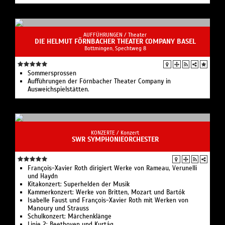
AUFFÜHRUNGEN /
Theater
DIE HELMUT FÖRNBACHER THEATER COMPANY BASEL
Bottmingen, Spechtweg 8
Sommersprossen
Aufführungen der Förnbacher Theater Company in
Ausweichspielstätten.
KONZERTE /
Konzert
SWR SYMPHONIEORCHESTER
François-Xavier Roth dirigiert Werke von Rameau, Verunelli
und Haydn
Kitakonzert: Superhelden der Musik
Kammerkonzert: Werke von Britten, Mozart und Bartók
Isabelle Faust und François-Xavier Roth mit Werken von
Manoury und Strauss
Schulkonzert: Märchenklänge
Linie 2: Beethoven und Kurtág