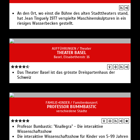
An den Ort, wo einst die Bühne des alten Stadttheaters stand,
hat Jean Tinguely 1977 verspielte Maschinenskulpturen in ein
riesiges Wasserbecken gestellt.
AUFFÜHRUNGEN /
Theater
THEATER BASEL
Basel, Elisabethenstr. 16
Das Theater Basel ist das grösste Dreispartenhaus der
Schweiz
FAMILIE+KINDER /
Familienkonzert
PROFESSOR BUMMBASTIC
verschiedene Städte
Profesor Bumbastic: "Knallegra" - Die interaktive
Wissenschaftsshow
Die interaktive Wissenschaftsshow für Kinder von 5-99 Jahren