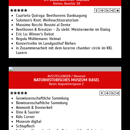
Riehen, Baselstr. 38
Cuarteto Quiroga: Beethovens Danksagung
Solomon's Knot: Weihnachtsoratorium
Massimo Rocchi: Rossini al Dente
Beethoven & Kreutzer - Zu siebt: Meisterwerke im Dialog
Eric Lu: Winner's Debut
Regula Mühlemann: Heimat
Konzertreihe im Landgasthof Riehen
in Zusammenarbeit mit dem lucerne chamber circle im KKL
Luzern
AUSSTELLUNGEN /
Museum
NATURHISTORISCHES MUSEUM BASEL
Basel, Augustinergasse 2
Geowissenschaftliche Sammlung
Biowissenschaftliche Sammlung
Ammonit & Donnerkeil
Dino & Saurier
Kids Corner
Museum digital
Schlupfloch