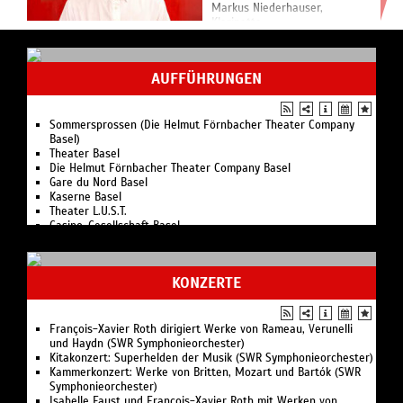
Markus Niederhauser,
Klarinette
Werke von Schubert, Liszt,
Niggli, Schoeck u.a....
AUFFÜHRUNGEN
Sommersprossen (Die Helmut Förnbacher Theater Company
Basel)
Theater Basel
Die Helmut Förnbacher Theater Company Basel
Gare du Nord Basel
Kaserne Basel
Theater L.U.S.T.
Casino-Gesellschaft Basel
Gesellschaft der Musikfreunde Donaueschingen
KONZERTE
François-Xavier Roth dirigiert Werke von Rameau, Verunelli
und Haydn (SWR Symphonieorchester)
Kitakonzert: Superhelden der Musik (SWR Symphonieorchester)
Kammerkonzert: Werke von Britten, Mozart und Bartók (SWR
Symphonieorchester)
Isabelle Faust und François-Xavier Roth mit Werken von