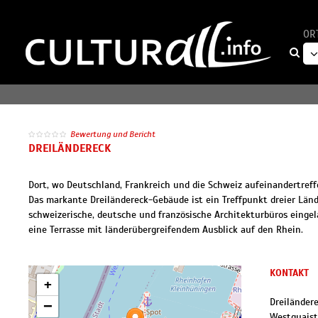
OR
Bewertung und Bericht
DREILÄNDERECK
Dort, wo Deutschland, Frankreich und die Schweiz aufeinandertreff
Das markante Dreiländereck-Gebäude ist ein Treffpunkt dreier Län
schweizerische, deutsche und französische Architekturbüros eingel
eine Terrasse mit länderübergreifendem Ausblick auf den Rhein.
KONTAKT
+
Dreiländer
−
Westquaist