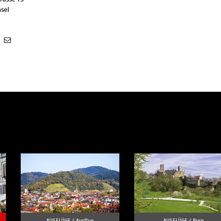
sel
AUSFLÜGE /
Ausflug
AUSFLÜGE /
Burg