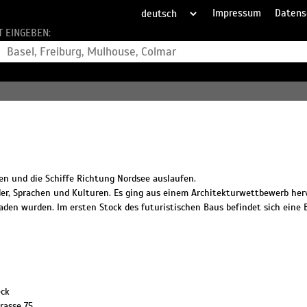
Impressum
Datens
T EINGEBEN:
en und die Schiffe Richtung Nordsee auslaufen.
der, Sprachen und Kulturen. Es ging aus einem Architekturwettbewerb her
aden wurden. Im ersten Stock des futuristischen Baus befindet sich eine 
eck
rasse 75