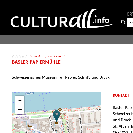
OR
Bewertung und Bericht
BASLER PAPIERMÜHLE
Schweizerisches Museum für Papier, Schrift und Druck
KONTAKT
+
Basler Pap
−
Schweizeri
und Druck
St. Alban-T
CH
-
4052
B