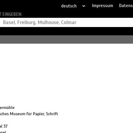
Impressum
Datens
T EINGEBEN:
iermühle
sches Museum für Papier, Schrift
al 37
asel