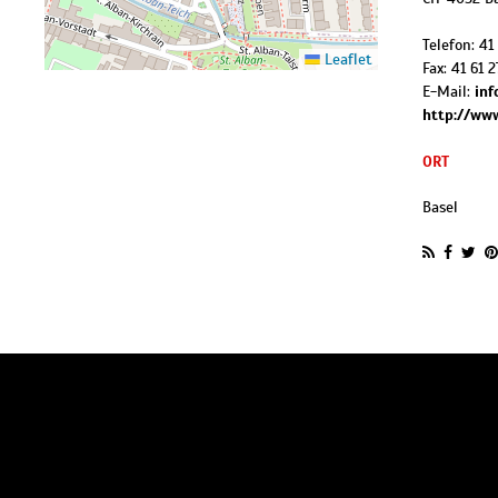
Telefon:
41
Leaflet
Fax:
41 61 2
E-Mail:
in
http://ww
ORT
Basel