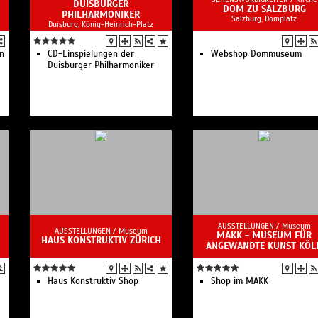
DUISBURGER
DOM ZU SALZBURG
PHILHARMONIKER
Salzburg, Domplatz
Duisburg, König-Heinrich-Platz
en
CD-Einspielungen der
Webshop Dommuseum
Duisburger Philharmoniker
AUSSTELLUNGEN /
Museum
AUSSTELLUNGEN /
Museum
MAKK - MUSEUM FÜR
HAUS KONSTRUKTIV ZÜRICH
ANGEWANDTE KUNST KÖL
Haus Konstruktiv Shop
Shop im MAKK