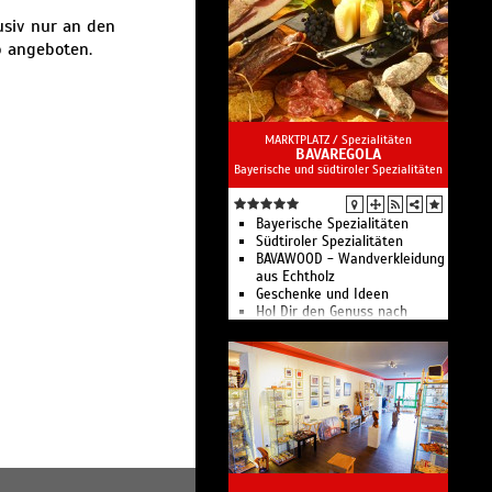
Handgefertigte
usiv nur an den
Kinderspielzeuge
p angeboten.
Mit der Natur im Einklang! -
Weine, Kosmetik und
Spielzeug mit Bio-Siegel
MARKTPLATZ /
Spezialitäten
BAVAREGOLA
Bayerische und südtiroler Spezialitäten
Bayerische Spezialitäten
Südtiroler Spezialitäten
BAVAWOOD - Wandverkleidung
aus Echtholz
Geschenke und Ideen
Hol Dir den Genuss nach
Hause