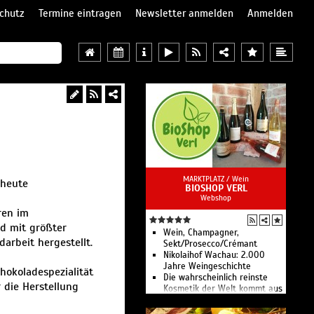
chutz
Termine eintragen
Newsletter anmelden
Anmelden
MARKTPLATZ /
Wein
 heute
BIOSHOP VERL
Webshop
ren im
nd mit größter
Wein, Champagner,
arbeit hergestellt.
Sekt/Prosecco/Crémant
Nikolaihof Wachau: 2.000
Jahre Weingeschichte
hokoladespezialität
Die wahrscheinlich reinste
 die Herstellung
Kosmetik der Welt kommt aus
der Wachau!
Nahrungsmittelergänzung