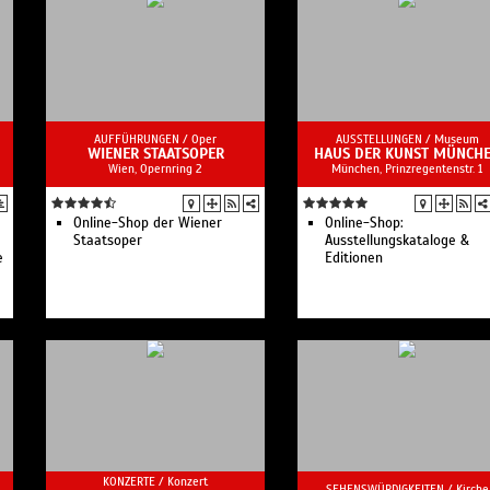
AUFFÜHRUNGEN /
Oper
AUSSTELLUNGEN /
Museum
WIENER STAATSOPER
HAUS DER KUNST MÜNCH
Wien, Opernring 2
München, Prinzregentenstr. 1
Online-Shop der Wiener
Online-Shop:
Staatsoper
Ausstellungskataloge &
e
Editionen
KONZERTE /
Konzert
SEHENSWÜRDIGKEITEN /
Kirche