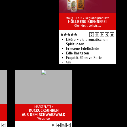
MARKTPLATZ /
Regionalprodukte
HÖLLBERG BRENNEREI
Oberkirch, Lohstr. 11
Liköre - die aromatischen
Spirituosen
Erlesene Edelbrände
Edle Raritäten
Exquisit Réserve Serie
Gin
Honig-Obstbrände
Schwarze Magie
Whisky
Handgemachte Spirituosen
aus dem Schwarzwald
MARKTPLATZ /
KUCKUCKSUHREN
AUS DEM SCHWARZWALD
Webshop