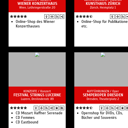
WIENER KONZERTHAUS
KUNSTHAUS ZÜRICH
Wien, Lothringerstraße 20
Zürich, Heimplatz 1
Online-Shop des Wiener
Online-Shop für Publikation
Konzerthauses
etc.
KONZERTE /
Konzert
AUFFÜHRUNGEN /
Oper
FESTIVAL STRINGS LUCERNE
SEMPEROPER DRESDEN
Luzern, Dreilindenstr. 89
Dresden, Theaterplatz 2
CD Mozart Haffner Serenade
Opernshop für DVDs, CDs,
CD Femmes
Bücher und Souvenirs
CD Eastbound