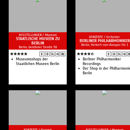
AUSSTELLUNGEN /
Museum
KONZERTE /
Orchester
STAATLISCHE MUSEEN ZU
BERLINER PHILHARMONIKER
BERLIN
Berlin, Herbert-von-Karajan-Str. 1
Berlin, Genthiner Straße 38
Museumsshops der
Berliner Philharmoniker
Staatlichen Museen Berlin
Recordings
Der Shop in der Philharmoni
Berlin
KONZERTE /
Konzert
AUSSTELLUNGEN /
Museum