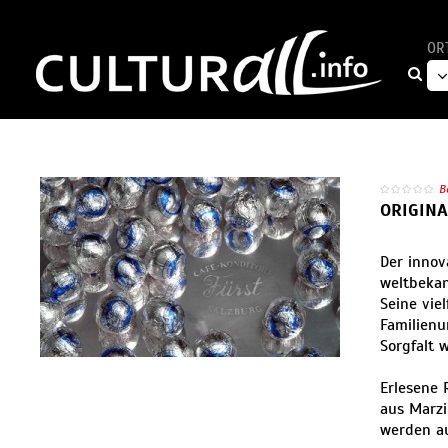
OR
B
ORIGIN
Der innov
weltbekan
Seine vie
Familienu
Sorgfalt 
Erlesene 
aus Marzi
werden au