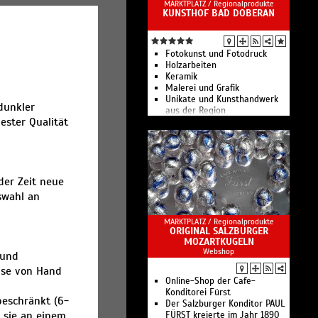
MARKTPLATZ /
Regionalprodukte
KUNSTHOF BAD DOBERAN
Fotokunst und Fotodruck
Holzarbeiten
Keramik
Malerei und Grafik
Unikate und Kunsthandwerk
dunkler
aus der Region
ester Qualität
Märkte und Veranstaltungen
organisiert vom Kunsthof
der Zeit neue
swahl an
MARKTPLATZ /
Regionalprodukte
ORIGINAL SALZBURGER
MOZARTKUGELN
Webshop
 und
ause von Hand
Online-Shop der Cafe-
Konditorei Fürst
beschränkt (6-
Der Salzburger Konditor PAUL
 sie an einem
FÜRST kreierte im Jahr 1890