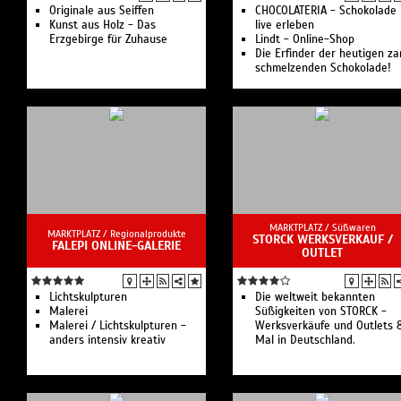
Originale aus Seiffen
CHOCOLATERIA - Schokolade
Kunst aus Holz - Das
live erleben
Erzgebirge für Zuhause
Lindt - Online-Shop
Die Erfinder der heutigen za
schmelzenden Schokolade!
MARKTPLATZ /
Süßwaren
MARKTPLATZ /
Regionalprodukte
STORCK WERKSVERKAUF /
FALEPI ONLINE-GALERIE
OUTLET
Lichtskulpturen
Die weltweit bekannten
Malerei
Süßigkeiten von STORCK -
Malerei / Lichtskulpturen -
Werksverkäufe und Outlets 
anders intensiv kreativ
Mal in Deutschland.