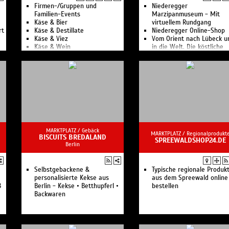
Firmen-/Gruppen und
Niederegger
Familien-Events
Marzipanmuseum - Mit
Käse & Bier
virtuellem Rundgang
rt
Käse & Destillate
Niederegger Online-Shop
Käse & Viez
Vom Orient nach Lübeck u
Käse & Wein
in die Welt. Die köstliche
Outdoor-Erlebnis-Raclette
Spezialität aus Lübeck.
Online-Tastings
Käse-Kulinarik in freier Natur
Innovative Genuss-Events mit
regionalen Käseköstlichkeit.
MARKTPLATZ /
Gebäck
MARKTPLATZ /
Regionalprodukt
BISCUITS BREDALAND
SPREEWALDSHOP24.DE
Berlin
Selbstgebackene &
Typische regionale Produk
personalisierte Kekse aus
aus dem Spreewald online
8
Berlin - Kekse • Betthupferl •
bestellen
Backwaren