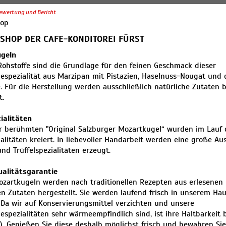
ewertung und Bericht
hop
SHOP DER CAFE-KONDITOREI FÜRST
geln
Rohstoffe sind die Grundlage für den feinen Geschmack dieser
espezialität aus Marzipan mit Pistazien, Haselnuss-Nougat und 
. Für die Herstellung werden ausschließlich natürliche Zutaten b
t.
ialitäten
 berühmten "Original Salzburger Mozartkugel“ wurden im Lauf 
alitäten kreiert. In liebevoller Handarbeit werden eine große Au
und Trüffelspezialitäten erzeugt.
ualitätsgarantie
zartkugeln werden nach traditionellen Rezepten aus erlesenen
en Zutaten hergestellt. Sie werden laufend frisch in unserem H
. Da wir auf Konservierungsmittel verzichten und unsere
espezialitäten sehr wärmeempfindlich sind, ist ihre Haltbarkeit 
. Genießen Sie diese deshalb möglichst frisch und bewahren Sie