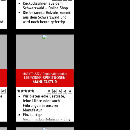
Kuckucksuhren aus dem
Schwarzwald – Online Shop
Die bekannte Holzuhr kommt
aus dem Schwarzwald und
nd
wird noch heute gefertigt.
MARKTPLATZ /
Regionalprodukte
e
LEIPZIGER SPIRITUOSEN
MANUFAKTUR
te
Wir bieten edle Destilate,
feine Liköre oder auch
Führungen in unserer
Manufaktur
Einzigartige
Geschmackserlebnisse - Eine
Manufaktur voller Alchemie
und Handwerk