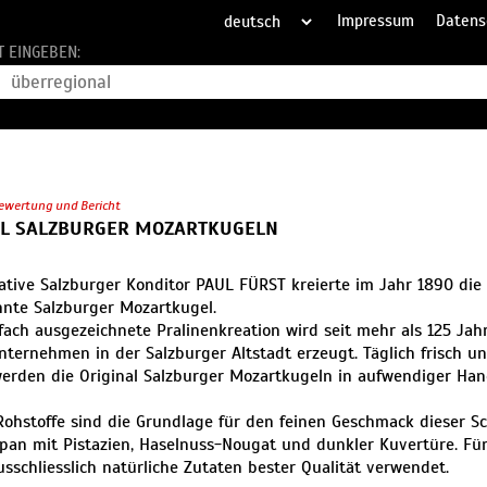
Impressum
Datens
T EINGEBEN:
ewertung und Bericht
AL SALZBURGER MOZARTKUGELN
ative Salzburger Konditor PAUL FÜRST kreierte im Jahr 1890 die
nte Salzburger Mozartkugel.
lfach ausgezeichnete Pralinenkreation wird seit mehr als 125 Jah
nternehmen in der Salzburger Altstadt erzeugt. Täglich frisch u
werden die Original Salzburger Mozartkugeln in aufwendiger Hand
Rohstoffe sind die Grundlage für den feinen Geschmack dieser Sc
pan mit Pistazien, Haselnuss-Nougat und dunkler Kuvertüre. Für
sschliesslich natürliche Zutaten bester Qualität verwendet.