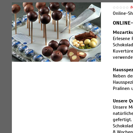
B
Online-S
ONLINE-
Mozartku
Erlesene 
Schokolad
Kuvertüre
verwende
Hausspez
Neben der
Hausspezi
Pralinen 
Unsere Q
Unsere Mo
natürlich
gefertigt
Schokolad
8 Wochen)