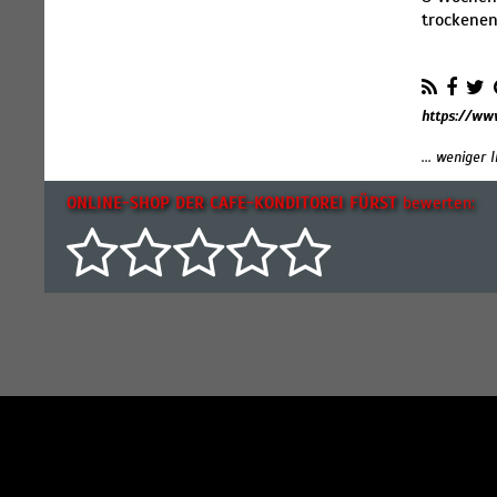
trockenen
https://www
... weniger
ONLINE-SHOP DER CAFE-KONDITOREI FÜRST
bewerten: