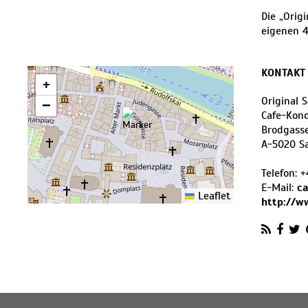
Die „Orig
eigenen 4
KONTAKT
+
Original 
−
Cafe-Kond
Brodgasse
A
-
5020
S
Telefon:
+
E-Mail:
ca
Leaflet
http://w