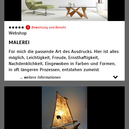
3
Bewertung und Bericht
Webshop
MALEREI
Für mich die passende Art des Ausdrucks. Hier ist alles
möglich, Leichtigkeit, Freude, Ernsthaftigkeit,
Nachdenklichkeit. Eingewoben in Farben und Formen,
in oft längeren Prozessen, entstehen zumeist
großformatige Werke auf Leinwand. Ich arbeite
... weitere Informationen
überwiegend abstrakt, mitunter auch gegenständlich.
Gerade in den abstrakten Werken suche ich die
Harmonie im Miteinander dessen, was sich zeigen
möchte. Gerne kombiniere ich mehrere Techniken
miteinander. Meine Werke, so unterschiedlich sie sind,
strahlen Lebensfreude und Zuversicht aus. Es ist meine
Art, die Welt ein kleines bisschen zu verändern.