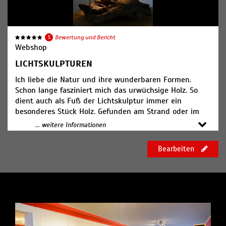
5
Bewertung und Bericht
Webshop
LICHTSKULPTUREN
Ich liebe die Natur und ihre wunderbaren Formen.
Schon lange fasziniert mich das urwüchsige Holz. So
dient auch als Fuß der Lichtskulptur immer ein
besonderes Stück Holz. Gefunden am Strand oder im
Wald, mitunter aus fernen Ländern, stets jedoch
... weitere Informationen
einzigartig und besonders. Die Form des Fußes gibt die
Form des Lampenschirms vor. Der Schirm der
Bearbeiten
Lichtskulptur entsteht wiederum aus Holz und
transparentem Papier. Und so ist am Ende jede
Skulptur ein unikater Herzenswärmer.