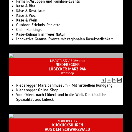
Firmen-/Gruppen und Familien-Events
Käse & Bier
Käse & Destillate
Käse & Viez
Käse & Wein
Outdoor-Erlebnis-Raclette
Online-Tastings
Käse-Kulinarik in freier Natur
Innovative Genuss-Events mit regionalen Käseköstlichkeit.
MARKTPLATZ /
Süßwaren
NIEDEREGGER
LÜBECKER MARZIPAN
Webshop
Niederegger Marzipanmuseum - Mit virtuellem Rundgang
Niederegger Online-Shop
Vom Orient nach Lübeck und in die Welt. Die köstliche
Spezialität aus Lübeck.
MARKTPLATZ /
KUCKUCKSUHREN
AUS DEM SCHWARZWALD