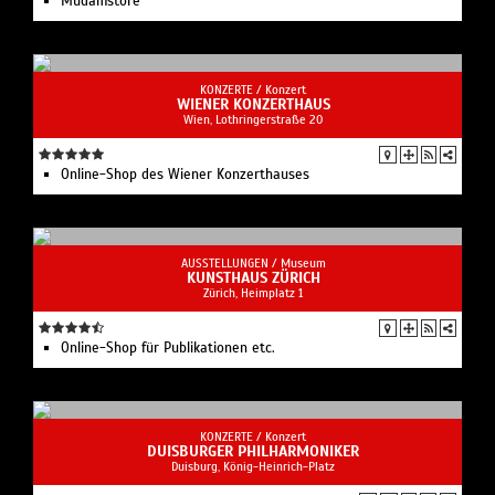
Mudamstore
KONZERTE /
Konzert
WIENER KONZERTHAUS
Wien, Lothringerstraße 20
Online-Shop des Wiener Konzerthauses
AUSSTELLUNGEN /
Museum
KUNSTHAUS ZÜRICH
Zürich, Heimplatz 1
Online-Shop für Publikationen etc.
KONZERTE /
Konzert
DUISBURGER PHILHARMONIKER
Duisburg, König-Heinrich-Platz