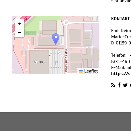
• pflanzl
KONTAKT
+
Emil Rei
−
Marie-Curi
D
-
01139
D
Telefon:
+
Fax:
+49 (
E-Mail:
in
Leaflet
https://