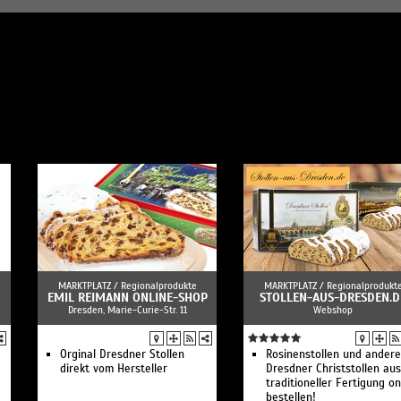
MARKTPLATZ /
Regionalprodukte
MARKTPLATZ /
Regionalprodukt
EMIL REIMANN ONLINE-SHOP
STOLLEN-AUS-DRESDEN.D
Dresden, Marie-Curie-Str. 11
Webshop
Orginal Dresdner Stollen
Rosinenstollen und andere
direkt vom Hersteller
Dresdner Christstollen aus
traditioneller Fertigung on
bestellen!