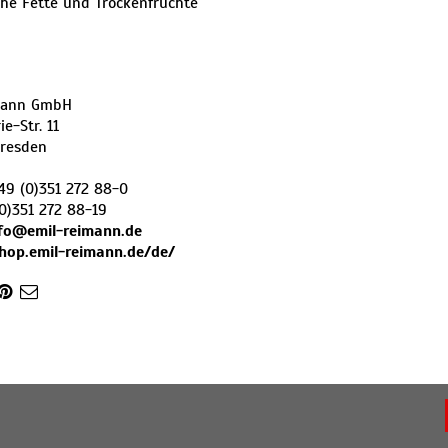
iche Fette und Trockenfrüchte
mann GmbH
e-Str. 11
resden
49 (0)351 272 88-0
0)351 272 88-19
fo@emil-reimann.de
shop.emil-reimann.de/de/