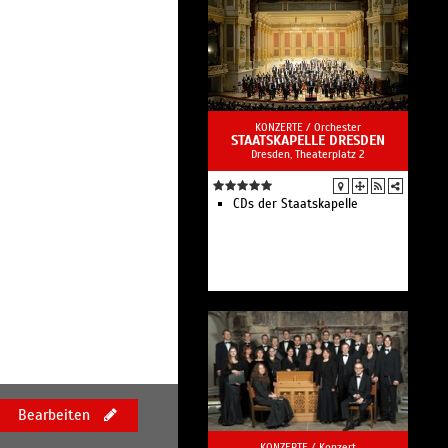
KONZERTE /
Orchester
STAATSKAPELLE DRESDEN
Dresden, Theaterplatz 2
CDs der Staatskapelle
Bearbeiten
KONZERTE /
Konzert