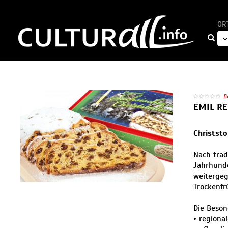
OR
B
EMIL R
Christsto
Nach trad
Jahrhunde
weitergeg
Trockenfr
Die Beson
• regional