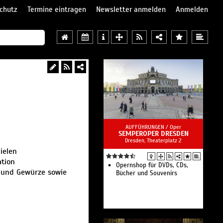
chutz
Termine eintragen
Newsletter anmelden
Anmelden
AUFFÜHRUNGEN /
Oper
SEMPEROPER DRESDEN
Dresden, Theaterplatz 2
ielen
ation
Opernshop für DVDs, CDs,
e und Gewürze sowie
Bücher und Souvenirs