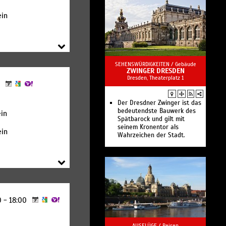
2026/27
Un ballo in maschera
ein
Tosca
Die wunderbaren Jahre
Der Wildschütz
Different Grounds
Opernshop für DVDs, CDs,
Bücher und Souvenirs
SEHENSWÜRDIGKEITEN /
Gebäude
Sächsische Staatsoper
ZWINGER DRESDEN
Dresden, Theaterplatz 1
Dresden
0
Der Dresdner Zwinger ist das
bedeutendste Bauwerk des
in
Spätbarock und gilt mit
seinem Kronentor als
ein
Wahrzeichen der Stadt.
0 - 18:00
AUSFLÜGE /
Reisen