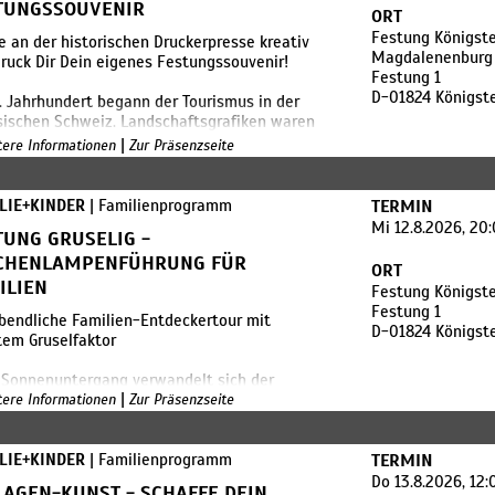
lich darfst du dein Kunstwerk am Ende mit
TUNGSSOUVENIR
ORT
 Hause nehmen.
Festung Königste
 an der historischen Druckerpresse kreativ
Magdalenenburg
ruck Dir Dein eigenes Festungssouvenir!
Festung 1
D-01824 Königst
. Jahrhundert begann der Tourismus in der
ischen Schweiz. Landschaftsgrafiken waren
s sehr beliebt.
|
itere Informationen
Zur Präsenzseite
serer Druckwerkstatt gibt es Druckstöcke mit
n tollen Ansichten von der Festung
stein, aber auch Grafiken mit Oster- und
LIE+KINDER
| Familienprogramm
TERMIN
nachtsmotiven.
Mi 12.8.2026, 20
TUNG GRUSELIG -
 Eure Favoriten aus und druckt diese auf
 100 Jahre alten Druckerpresse.
CHENLAMPENFÜHRUNG FÜR
ORT
ILIEN
Festung Königste
leinere Kinder liegen Malblätter mit
Festung 1
eßkapitän Clemens bereit.
bendliche Familien-Entdeckertour mit
D-01824 Königst
tem Gruselfaktor
rogramm ist im regulären Ticketpreis
lten. Wir freuen uns über eine kleine Spende
 Sonnenuntergang verwandelt sich der
|
as Material.
stein in einen schauerlichen Ort. Bäume,
itere Informationen
Zur Präsenzseite
rvorsprünge und unterirdische Räume wirken
lig. Vielleicht trifft man sogar den Geist, der
schon gesehen wurde.
LIE+KINDER
| Familienprogramm
TERMIN
Do 13.8.2026, 12
LAGEN-KUNST - SCHAFFE DEIN