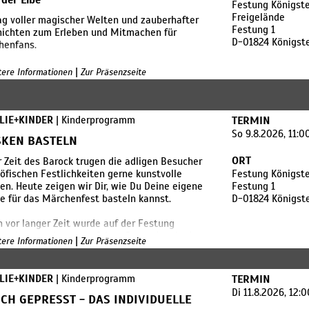
 der Elbe
Festung Königste
ng der Mauern bis zum Zieleinlauf auf dem
Freigelände
ag voller magischer Welten und zauberhafter
eplatz.
Festung 1
hichten zum Erleben und Mitmachen für
D-01824 Königst
henfans.
Infos: www.festungslauf.de
|
itere Informationen
Zur Präsenzseite
stalter:
ssportbund Sächsische Schweiz–Osterzgebirge
 in Kooperation mit dem ASB Königstein/Pirna
, Festung Königstein gGmbH und Restauration
LIE+KINDER
| Kinderprogramm
TERMIN
ung Königstein GmbH
So 9.8.2026, 11:0
KEN BASTELN
ORT
r Zeit des Barock trugen die adligen Besucher
öfischen Festlichkeiten gerne kunstvolle
Festung Königste
n. Heute zeigen wir Dir, wie Du Deine eigene
Festung 1
 für das Märchenfest basteln kannst.
D-01824 Königst
 vor langer Zeit wurde auf der Festung
stein ausgelassen gefeiert. Besonders in der
|
itere Informationen
Zur Präsenzseite
kzeit trug der Hochadel prächtige Kleider
ft kunstvolle Masken zum Tanzen und Feiern.
 bist du an der Reihe!
LIE+KINDER
| Kinderprogramm
TERMIN
lte deine eigene Maske – bunt, lustig,
Di 11.8.2026, 12:
mnisvoll, ganz nach deiner Fantasie.
SCH GEPRESST - DAS INDIVIDUELLE