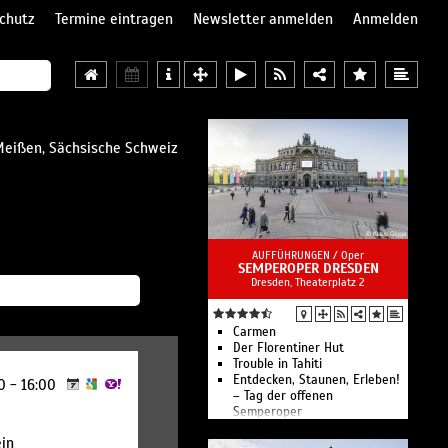
chutz
Termine eintragen
Newsletter anmelden
Anmelden
Meißen, Sächsische Schweiz
AUFFÜHRUNGEN /
Oper
SEMPEROPER DRESDEN
Dresden, Theaterplatz 2
Carmen
Der Florentiner Hut
Trouble in Tahiti
Entdecken, Staunen, Erleben!
00 - 16:00
– Tag der offenen
Semperoper
Auftakt! Musikalischer
in
Spaziergang durch die Saison