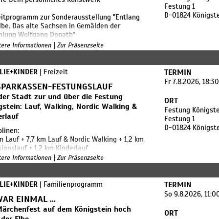
Festung 1
D-01824 Königst
itprogramm zur Sonderausstellung "Entlang
lbe. Das alte Sachsen in Gemälden der
lung Wolfgang Donath"
|
itere Informationen
Zur Präsenzseite
Mitmachangebot im Rahmen des Ferienspaß
önigskinder im Schlösserland Sachsen.
LIE+KINDER
| Freizeit
TERMIN
Fr 7.8.2026, 18:3
 SPARKASSEN-FESTUNGSLAUF
der Stadt zur und über die Festung
ORT
gstein: Lauf, Walking, Nordic Walking &
Festung Königste
erlauf
Festung 1
D-01824 Königst
plinen:
m Lauf + 7,7 km Lauf & Nordic Walking + 1,2 km
sionslauf + 1,2 km Kinderlauf
|
itere Informationen
Zur Präsenzseite
kenverlauf:
estungslauf startet in der Stadt Königstein
ührt über die Alte Festungsstraße durch den
LIE+KINDER
| Familienprogramm
TERMIN
bis an den Fuß der Festung, dann auf dem
So 9.8.2026, 11:0
WAR EINMAL ...
uillenweg um die Festung herum, hinauf zur
Märchenfest auf dem Königstein hoch
e, durch die steile Dunkle Appareille und noch
ORT
 komplette Runde auf dem Festungsplateau