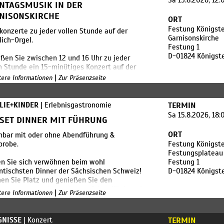
Sa 15.8.2026, 12:
NTAGSMUSIK IN DER
NISONSKIRCHE
ORT
Festung Königste
konzerte zu jeder vollen Stunde auf der
Garnisonskirche
ich-Orgel.
Festung 1
D-01824 Königst
ßen Sie zwischen 12 und 16 Uhr zu jeder
n Stunde ein 15-minütiges Konzert auf der
ich-Orgel der Garnisonskirche.
|
itere Informationen
Zur Präsenzseite
ielt:
Dr. Felix Friedrich, Altenburg
LIE+KINDER
| Erlebnisgastronomie
TERMIN
 KMD Andreas Cavelius, Hamm/Sieg
Sa 15.8.2026, 18
SET DINNER MIT FÜHRUNG
Kantor Harald Blaschke, Berlin
 KMD Prof. Matthias Dreißig, Erfurt
ORT
chbar mit oder ohne Abendführung &
Kantor Eckhard Pätzold, Königstein
probe.
Festung Königste
 (anlässlich Mariä Himmelfahrt) Lukas Klöppel,
Festungsplateau 
-Mehlis
n Sie sich verwöhnen beim wohl
Festung 1
Dr. Felix Friedrich, Altenburg
tischsten Dinner der Sächsischen Schweiz!
D-01824 Königst
 Goetz Bienert, Wien (Österreich)
n Sie Platz und genießen Sie den
enuntergang - hoch oben auf dem Königstein
|
s Angebot ist im regulären Festungseintritt
itere Informationen
Zur Präsenzseite
 Ihren Liebsten Eine Veranstaltung der
lten.
auration Festung Königstein GmbH
itten jedoch um eine wohlwollende Spende
ie Kirchenmusik.
GNISSE
| Konzert
TERMIN