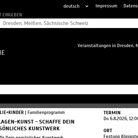
Impressum
Datens
T EINGEBEN:
Veranstaltungen in Dresden, 
HE
LIE+KINDER
| Familienprogramm
TERMIN
Do 6.8.2026, 12:
LAGEN-KUNST - SCHAFFE DEIN
SÖNLICHES KUNSTWERK
ORT
Festung Königste
fe Dein persönliches Kunstwerk