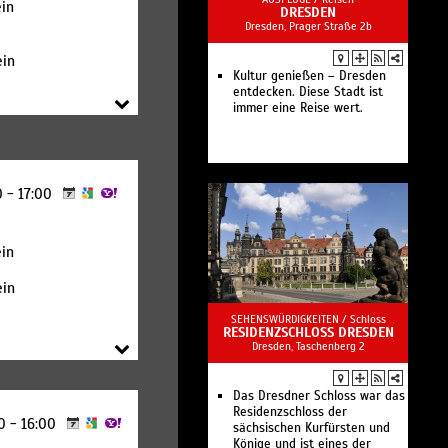
in
DRESDEN
Dresden, Prager Straße 2b
ein
Kultur genießen – Dresden
entdecken. Diese Stadt ist
immer eine Reise wert.
0 - 17:00
in
ein
SEHENSWÜRDIGKEITEN /
Schloss
RESIDENZSCHLOSS DRESDEN
Dresden, Taschenberg 2
Das Dresdner Schloss war das
Residenzschloss der
00 - 16:00
sächsischen Kurfürsten und
Könige und ist eines der