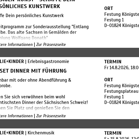
 bringt Eure eigenen Taschenlampen mit!
SÖNLICHES KUNSTWERK
ORT
: ca. 100 Minuten
Festung Königste
fe Dein persönliches Kunstwerk
fpunkt: am Kassengebäude
Festung 1
ts: 12 € für Erwachsene (ab 17 Jahre),
D-01824 Königst
itprogramm zur Sonderausstellung "Entlang
ro Kind (7 bis 16 Jahre), Kinder bis 6 Jahre frei
lbe. Das alte Sachsen in Gemälden der
male Teilnehmerzahl: 30
lung Wolfgang Donath"
stteilnehmerzahl: 10 Personen - bei Nicht-
|
itere Informationen
Zur Präsenzseite
chen dieser Anzahl wird die Führung 1 Tag vor
Mitmachangebot im Rahmen des Ferienspaß
eranstaltung abgesagt
önigskinder im Schlösserland Sachsen.
LIE+KINDER
| Erlebnisgastronomie
TERMIN
Fr 14.8.2026, 18:
SET DINNER MIT FÜHRUNG
ORT
chbar mit oder ohne Abendführung &
probe.
Festung Königste
Festungsplateau 
n Sie sich verwöhnen beim wohl
Festung 1
tischsten Dinner der Sächsischen Schweiz!
D-01824 Königst
n Sie Platz und genießen Sie den
enuntergang - hoch oben auf dem Königstein
|
itere Informationen
Zur Präsenzseite
 Ihren Liebsten Eine Veranstaltung der
auration Festung Königstein GmbH
LIE+KINDER
| Kirchenmusik
TERMIN