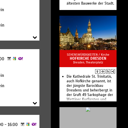
ältesten Bauwerke der Stadt.
in
ein
SEHENSWÜRDIGKEITEN /
Kirche
HOFKIRCHE DRESDEN
:00
Dresden, Theaterplatz
in
Die Kathedrale St. Trinitatis,
auch Hofkirche genannt, ist
ein
der jüngste Barockbau
Dresdens und beherbergt in
der Gruft 49 Sarkophage der
Wettiner Kurfürsten und
Könige sowie derer
Verwandter.
:00 - 16:00