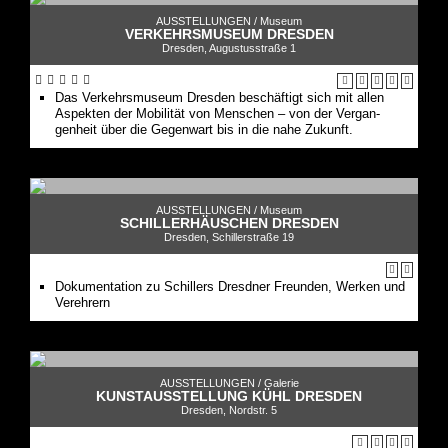
AUSSTELLUNGEN /
Museum
VERKEHRSMUSEUM DRESDEN
Dresden, Augustusstraße 1
Das Verkehrs­museum Dresden beschäftigt sich mit allen
Aspekten der Mobilität von Menschen – von der Vergan­
genheit über die Gegenwart bis in die nahe Zukunft.
AUSSTELLUNGEN /
Museum
SCHILLERHÄUSCHEN DRESDEN
Dresden, Schillerstraße 19
Dokumentation zu Schillers Dresdner Freunden, Werken und
Verehrern
AUSSTELLUNGEN /
Galerie
KUNSTAUSSTELLUNG KÜHL DRESDEN
Dresden, Nordstr. 5