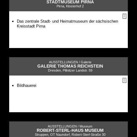
STADTMUSEUM PIRNA
Pirna, Klosterhof 2
Das zentrale Stadt- und Heimatmuseum der sächsischen
Kreisstadt Pirna
AUSSTELLUNGEN /
Galerie
GALERIE THOMAS REICHSTEIN
Dresden, Pillnitzer Landstr. 59
Bildhauerei
AUSSTELLUNGEN /
Museum
ROBERT-STERL-HAUS MUSEUM
Struppen, OT Naundorf, Robert-Sterl-Straße 30