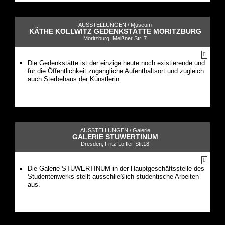
AUSSTELLUNGEN /
Museum
KÄTHE KOLLWITZ GEDENKSTÄTTE MORITZBURG
Moritzburg, Meißner Str. 7
Die Gedenkstätte ist der einzige heute noch existierende und
für die Öffentlichkeit zugängliche Aufenthaltsort und zugleich
auch Sterbehaus der Künstlerin.
AUSSTELLUNGEN /
Galerie
GALERIE STUWERTINUM
Dresden, Fritz-Löffler-Str.18
Die Galerie STUWERTINUM in der Hauptgeschäftsstelle des
Studentenwerks stellt ausschließlich studentische Arbeiten
aus.