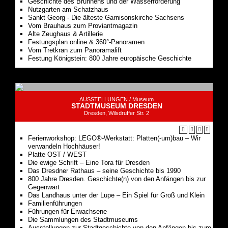
Geschichte des Brunnens und der Wasserförderung
Nutzgarten am Schatzhaus
Sankt Georg - Die älteste Garnisonskirche Sachsens
Vom Brauhaus zum Proviantmagazin
Alte Zeughaus & Artillerie
Festungsplan online & 360°-Panoramen
Vom Tretkran zum Panoramalift
Festung Königstein: 800 Jahre europäische Geschichte
AUSSTELLUNGEN /
Museum
STADTMUSEUM DRESDEN
Dresden, Wilsdruffer Str. 2
Ferienworkshop: LEGO®-Werkstatt: Platten(-um)bau – Wir
verwandeln Hochhäuser!
Platte OST / WEST
Die ewige Schrift – Eine Tora für Dresden
Das Dresdner Rathaus – seine Geschichte bis 1990
800 Jahre Dresden. Geschichte(n) von den Anfängen bis zur
Gegenwart
Das Landhaus unter der Lupe – Ein Spiel für Groß und Klein
Familienführungen
Führungen für Erwachsene
Die Sammlungen des Stadtmuseums
Ausstellungen zur Stadtgeschichte von den Anfängen bis zum