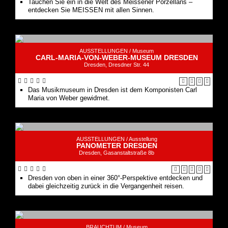
Tauchen Sie ein in die Welt des Meissener Porzellans –
entdecken Sie MEISSEN mit allen Sinnen.
AUSSTELLUNGEN /
Museum
CARL-MARIA-VON-WEBER-MUSEUM DRESDEN
Dresden, Dresdner Str. 44
Das Musikmuseum in Dresden ist dem Komponisten Carl
Maria von Weber gewidmet.
AUSSTELLUNGEN /
Ausstellung
PANOMETER DRESDEN
Dresden, Gasanstaltstraße 8b
Dresden von oben in einer 360°-Perspektive entdecken und
dabei gleichzeitig zurück in die Vergangenheit reisen.
BRAUCHTUM /
Museum