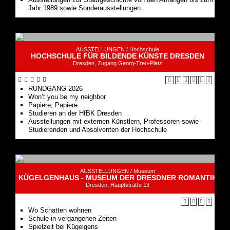
Jahr 1989 sowie Sonderausstellungen.
AUSSTELLUNGEN /
Hochschule
HOCHSCHULE FÜR BILDENDE KÜNSTE DRESDEN
Dresden, Zugang Georg-Treu-Platz
RUNDGANG 2026
Won’t you be my neighbor
Papiere, Papiere
Studieren an der HfBK Dresden
Ausstellungen mit externen Künstlern, Professoren sowie
Studierenden und Absolventen der Hochschule
AUSSTELLUNGEN /
Museum
KÜGELGENHAUS - MUSEUM DER DRESDNER ROMANTIK
Dresden, Hauptstraße 13
Wo Schatten wohnen
Schule in vergangenen Zeiten
Spielzeit bei Kügelgens