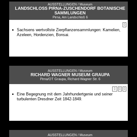
AUSSTELLUNGEN /
Museum
LANDSCHLOSS PIRNA-ZUSCHENDORF BOTANISCHE S
AMMLUNGEN
Pirna, Am Landschloß 6
Sachsens wertvollste Zierpflanzensammlungen: Kamelien,
Azeleen, Hordenzien, Bonsai.
AUSSTELLUNGEN /
Museum
RICHARD WAGNER MUSEUM GRAUPA
Pirna/OT Graupa, Richard Wagner Str. 6
Eine Begegnung mit dem Jahrhundertgenie und seiner
turbulenten Dresdner Zeit 1842-1849.
AUSSTELLUNGEN /
Museum