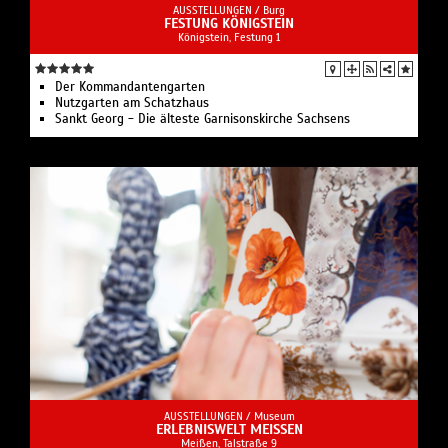
AUSSTELLUNGEN /
Burg
FESTUNG KÖNIGSTEIN
Königstein, Festung 1
Der Kommandantengarten
Nutzgarten am Schatzhaus
Sankt Georg - Die älteste Garnisonskirche Sachsens
AUSSTELLUNGEN /
Museum
ERLEBNISWELT MEISSEN
Meißen, Talstraße 9