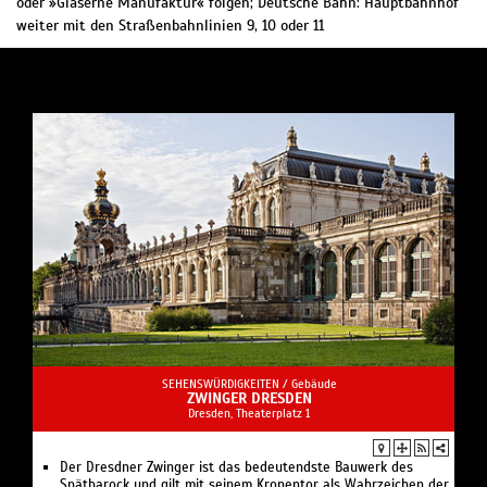
oder »Gläserne Manufaktur« folgen; Deutsche Bahn: Hauptbahnhof
weiter mit den Straßenbahnlinien 9, 10 oder 11
SEHENSWÜRDIGKEITEN /
Gebäude
ZWINGER DRESDEN
Dresden, Theaterplatz 1
Der Dresdner Zwinger ist das bedeutendste Bauwerk des
Spätbarock und gilt mit seinem Kronentor als Wahrzeichen der