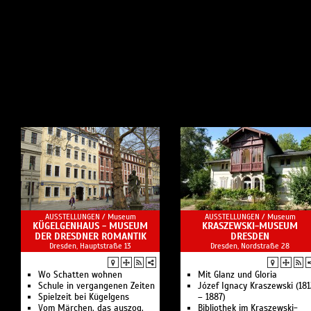
AUSSTELLUNGEN /
Museum
AUSSTELLUNGEN /
Museum
KÜGELGENHAUS - MUSEUM
KRASZEWSKI-MUSEUM
DER DRESDNER ROMANTIK
DRESDEN
Dresden, Hauptstraße 13
Dresden, Nordstraße 28
Wo Schatten wohnen
Mit Glanz und Gloria
Schule in vergangenen Zeiten
Józef Ignacy Kraszewski (18
Spielzeit bei Kügelgens
– 1887)
Vom Märchen, das auszog,
Bibliothek im Kraszewski-