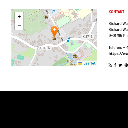
KONTAKT
+
Richard W
−
Richard Wag
D
-
01796
Pi
Telefon:
+ 
https://w
Leaflet