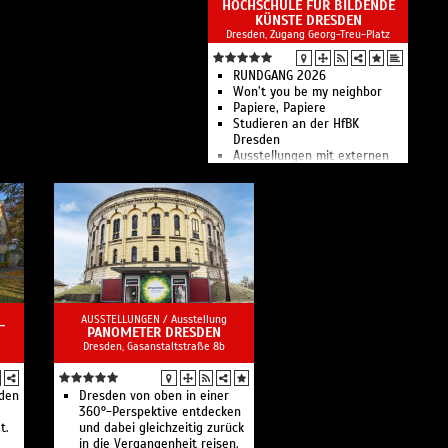
HOCHSCHULE FÜR BILDENDE
Stadtmuseums
KÜNSTE DRESDEN
Ausstellungen zur
Dresden, Zugang Georg-Treu-Platz
Stadtgeschichte von den
Anfängen bis zum Jahr 1989
sowie Sonderausstellungen.
RUNDGANG 2026
Won’t you be my neighbor
Papiere, Papiere
Studieren an der HfBK
Dresden
Ausstellungen mit externen
Künstlern, Professoren sowie
Studierenden und
Absolventen der Hochschule
AUSSTELLUNGEN /
Ausstellung
-
PANOMETER DRESDEN
Dresden, Gasanstaltstraße 8b
den
Dresden von oben in einer
360°-Perspektive entdecken
t.
und dabei gleichzeitig zurück
in die Vergangenheit reisen.