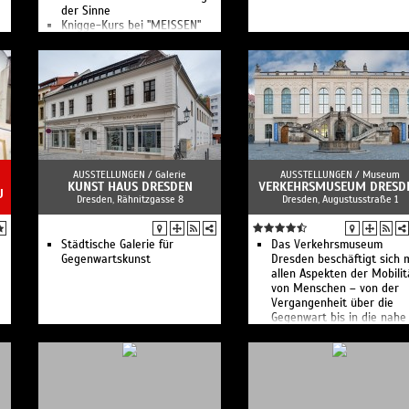
der Sinne
Knigge-Kurs bei "MEISSEN"
Frühstück bei "MEISSEN"
Tee, Kaffee, Schokolade
Kreativworkshop Engel bei
"MEISSEN"
n
Winter-Workshop bei
"MEISSEN"
Kreativ-Workshop Engel
Zeichenkurs im Museum
Tisch- und Tafelkultur bei
"MEISSEN"
AUSSTELLUNGEN /
Galerie
AUSSTELLUNGEN /
Museum
CHRISTMAS 4 FRIENDs –
KUNST HAUS DRESDEN
VERKEHRSMUSEUM DRESD
U
Dresden, Rähnitzgasse 8
Dresden, Augustusstraße 1
Weihnachtslieder mit
Kaminzimmer-Feeling:
Konzert mit Menü
Kreativworkshop bei
Städtische Galerie für
Das Verkehrs­museum
MEISSEN: Vasenform
Gegenwartskunst
Dresden beschäftigt sich 
Cosmopolitan
allen Aspekten der Mobilit
Kreativworkshop bei
von Menschen – von der
MEISSEN: Vasenform
Vergan­genheit über die
Wellenspiel
Gegenwart bis in die nahe
Kreativworkshop Gießen bei
Zukunft.
MEISSEN
Kuratorenführung im Museum
Kuratorenführung im Museum
Das Geheimnis vom Weißen
Gold