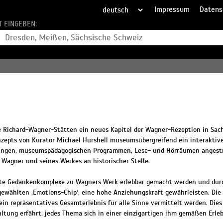
Impressum
Datens
T EINGEBEN:
ie Richard-Wagner-Stätten ein neues Kapitel der Wagner-Rezeption in Sac
zepts von Kurator Michael Hurshell museumsübergreifend ein interakti
ngen, museumspädagogischen Programmen, Lese- und Hörräumen angestreb
agner und seines Werkes an historischer Stelle.
egte Gedankenkomplexe zu Wagners Werk erlebbar gemacht werden und dur
ewählten ‚Emotions-Chip‘, eine hohe Anziehungskraft gewährleisten. Die 
h ein repräsentatives Gesamterlebnis für alle Sinne vermittelt werden. Die
altung erfährt, jedes Thema sich in einer einzigartigen ihm gemäßen Erleb