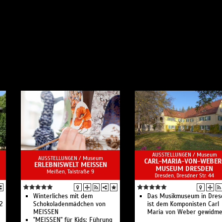
AUSSTELLUNGEN /
Museum
AUSSTELLUNGEN /
Museum
CARL-MARIA-VON-WEBER
ERLEBNISWELT MEISSEN
MUSEUM DRESDEN
Meißen, Talstraße 9
Dresden, Dresdner Str. 44
Winterliches mit dem
Das Musikmuseum in Dres
12
Schokoladenmädchen von
ist dem Komponisten Carl
MEISSEN
Maria von Weber gewidme
"MEISSEN" für Kids: Führung