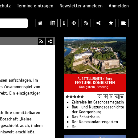
chutz
Termine eintragen
Newsletter anmelden
Anmelden
AUSSTELLUNGEN /
Burg
hsen aufschlagen. Im
FESTUNG KÖNIGSTEIN
ves Zusammenspiel von
Königstein, Festung 1
t. Ein einzigartiger
Zeitreise im Geschossmagazin
Bau- und Nutzungsgeschichte
der Georgenburg
ch Ihre unmittelbaren
Das Schatzhaus
Botschaft „Keine
Der Kommandantengarten
s geschieht auch, indem
Der
niswelt erschließt.
Kommandantenpferdestall
Die Festung in der