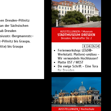
Renaissancezeit
Die Kommandantenwohnung
Gefangen auf dem Königstein
Geschichte des Brunnens und
der Wasserförderung
en Dresden-Pillnitz
Nutzgarten am Schatzhaus
 an der Sächsischen
Sankt Georg - Die älteste
 ab Dresden
Garnisonskirche Sachsens
AUSSTELLUNGEN /
Museum
STADTMUSEUM DRESDEN
Vom Brauhaus zum
siusstr.-Bergmannstr.-
Dresden, Wilsdruffer Str. 2
Proviantmagazin
-Pillnitz bis Graupa,
Alte Zeughaus & Artillerie
itte) bis Graupa
Festungsplan online & 360°-
Panoramen
Ferienworkshop: LEGO®-
Vom Tretkran zum
Werkstatt: Platten(-um)bau –
Panoramalift
Wir verwandeln Hochhäuser!
Festung Königstein: 800
Platte OST / WEST
Jahre europäische Geschichte
Die ewige Schrift – Eine Tora
für Dresden
Das Dresdner Rathaus – seine
Geschichte bis 1990
800 Jahre Dresden.
Geschichte(n) von den
Anfängen bis zur Gegenwart
Das Landhaus unter der Lupe
– Ein Spiel für Groß und Klein
Familienführungen
Führungen für Erwachsene
AUSSTELLUNGEN /
Hochschule
Die Sammlungen des