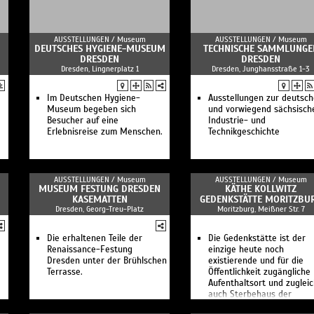
Frauen bei "MEISSEN"
ManufakTOUR - auf den
Spuren des Trikots
AUSSTELLUNGEN /
Museum
AUSSTELLUNGEN /
Museum
Tierisch coole Ferien bei
DEUTSCHES HYGIENE-MUSEUM
TECHNISCHE SAMMLUNGE
MEISSEN
DRESDEN
DRESDEN
Meissener Perspektiven
Dresden, Lingnerplatz 1
Dresden, Junghansstraße 1-3
Do it yourself!
Öffentliche Führung im
Museum
Im Deutschen Hygiene-
Ausstellungen zur deutsc
d
Meissen Porzellan-Museum
Museum begeben sich
und vorwiegend sächsisch
Besichtigung Schauwerkstatt
Besucher auf eine
Industrie- und
und Museum
Erlebnisreise zum Menschen.
Technikgeschichte
Öffentliche Führung in der
Schauwerkstatt
Tauchen Sie ein in die Welt
des Meissener Porzellans –
AUSSTELLUNGEN /
Museum
AUSSTELLUNGEN /
Museum
entdecken Sie MEISSEN mit
MUSEUM FESTUNG DRESDEN
KÄTHE KOLLWITZ
allen Sinnen.
KASEMATTEN
GEDENKSTÄTTE MORITZBU
Dresden, Georg-Treu-Platz
Moritzburg, Meißner Str. 7
Die erhaltenen Teile der
Die Gedenkstätte ist der
Renaissance-Festung
einzige heute noch
Dresden unter der Brühlschen
existierende und für die
Terrasse.
Öffentlichkeit zugängliche
Aufenthaltsort und zuglei
auch Sterbehaus der
Künstlerin.