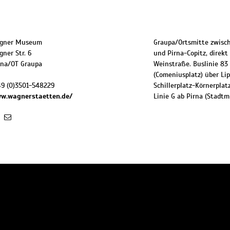
agner Museum
Graupa/Ortsmitte zwisch
ner Str. 6
und Pirna-Copitz, direkt
rna/OT Graupa
Weinstraße. Buslinie 83
(Comeniusplatz) über Lip
49 (0)3501-548229
Schillerplatz-Körnerplatz
ww.wagnerstaetten.de/
Linie G ab Pirna (Stadtm