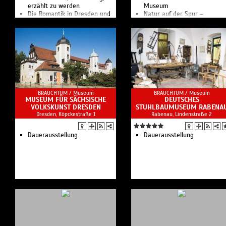
erzählt zu werden
Museum
Die Romantik in Dresden und
Natur auf der Spur –
ihre Akteure
Entdeckungsspaziergang
Virtueller Rundgang
entlang der Prießnitz
Kunst-, Literatur- und
Das Kraszewski-Museum ist
Musikmuseum
ein Ort des intensiven
Dialoges zwischen Deutsche
und Polen.
BRAUCHTUM /
Museum
BRAUCHTUM /
Museum
MUSEUM FÜR SÄCHSISCHE
DEUTSCHES
VOLKSKUNST DRESDEN
STUHLBAUMUSEUM RABENA
Dresden, Köpckestraße 1
Rabenau, Lindenstraße 2
Dauerausstellung
Dauerausstellung