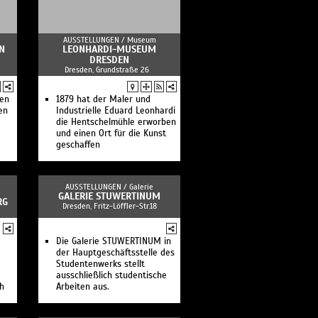
AUSSTELLUNGEN /
Museum
N
LEONHARDI-MUSEUM
DRESDEN
Dresden, Grundstraße 26
hen
1879 hat der Maler und
en
Industrielle Eduard Leonhardi
die Hentschelmühle erworben
und einen Ort für die Kunst
geschaffen
AUSSTELLUNGEN /
Galerie
GALERIE STUWERTINUM
RG
Dresden, Fritz-Löffler-Str.18
Die Galerie STUWERTINUM in
der Hauptgeschäftsstelle des
Studentenwerks stellt
ausschließlich studentische
ch
Arbeiten aus.