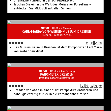
Öffentliche Führung in der Schauwerkstatt
Tauchen Sie ein in die Welt des Meissener Porzellans –
entdecken Sie MEISSEN mit allen Sinnen.
AUSSTELLUNGEN /
Museum
CARL-MARIA-VON-WEBER-MUSEUM DRESDEN
Dresden, Dresdner Str. 44
Das Musikmuseum in Dresden ist dem Komponisten Carl Maria
von Weber gewidmet.
AUSSTELLUNGEN /
Ausstellung
PANOMETER DRESDEN
Dresden, Gasanstaltstraße 8b
Dresden von oben in einer 360°-Perspektive entdecken und
dabei gleichzeitig zurück in die Vergangenheit reisen.