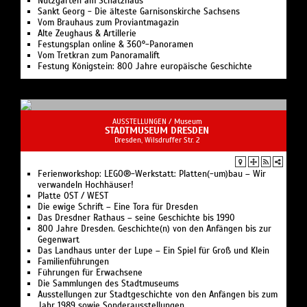
Nutzgarten am Schatzhaus
Sankt Georg - Die älteste Garnisonskirche Sachsens
Vom Brauhaus zum Proviantmagazin
Alte Zeughaus & Artillerie
Festungsplan online & 360°-Panoramen
Vom Tretkran zum Panoramalift
Festung Königstein: 800 Jahre europäische Geschichte
AUSSTELLUNGEN /
Museum
STADTMUSEUM DRESDEN
Dresden, Wilsdruffer Str. 2
Ferienworkshop: LEGO®-Werkstatt: Platten(-um)bau – Wir
verwandeln Hochhäuser!
Platte OST / WEST
Die ewige Schrift – Eine Tora für Dresden
Das Dresdner Rathaus – seine Geschichte bis 1990
800 Jahre Dresden. Geschichte(n) von den Anfängen bis zur
Gegenwart
Das Landhaus unter der Lupe – Ein Spiel für Groß und Klein
Familienführungen
Führungen für Erwachsene
Die Sammlungen des Stadtmuseums
Ausstellungen zur Stadtgeschichte von den Anfängen bis zum
Jahr 1989 sowie Sonderausstellungen.