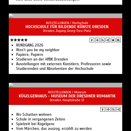
AUSSTELLUNGEN /
Hochschule
HOCHSCHULE FÜR BILDENDE KÜNSTE DRESDEN
Dresden, Zugang Georg-Treu-Platz
RUNDGANG 2026
Won’t you be my neighbor
Papiere, Papiere
Studieren an der HfBK Dresden
Ausstellungen mit externen Künstlern, Professoren sowie
Studierenden und Absolventen der Hochschule
AUSSTELLUNGEN /
Museum
KÜGELGENHAUS - MUSEUM DER DRESDNER ROMANTIK
Dresden, Hauptstraße 13
Wo Schatten wohnen
Schule in vergangenen Zeiten
Spielzeit bei Kügelgens
Vom Märchen, das auszog, erzählt zu werden