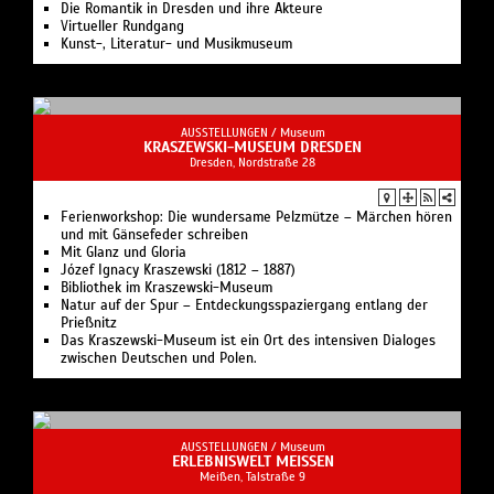
Die Romantik in Dresden und ihre Akteure
Virtueller Rundgang
Kunst-, Literatur- und Musikmuseum
AUSSTELLUNGEN /
Museum
KRASZEWSKI-MUSEUM DRESDEN
Dresden, Nordstraße 28
Ferienworkshop: Die wundersame Pelzmütze – Märchen hören
und mit Gänsefeder schreiben
Mit Glanz und Gloria
Józef Ignacy Kraszewski (1812 – 1887)
Bibliothek im Kraszewski-Museum
Natur auf der Spur – Entdeckungsspaziergang entlang der
Prießnitz
Das Kraszewski-Museum ist ein Ort des intensiven Dialoges
zwischen Deutschen und Polen.
AUSSTELLUNGEN /
Museum
ERLEBNISWELT MEISSEN
Meißen, Talstraße 9