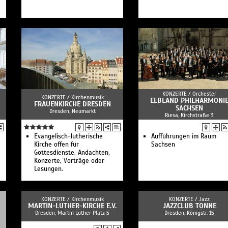
KONZERTE /
Orchester
KONZERTE /
Kirchenmusik
ELBLAND PHILHARMONI
FRAUENKIRCHE DRESDEN
SACHSEN
Dresden, Neumarkt
Riesa, Kirchstraße 3
Evangelisch-lutherische
Aufführungen im Raum
Kirche offen für
Sachsen
Gottesdienste, Andachten,
Konzerte, Vorträge oder
Lesungen.
KONZERTE /
Kirchenmusik
KONZERTE /
Jazz
MARTIN-LUTHER-KIRCHE E.V.
JAZZCLUB TONNE
Dresden, Martin Luther Platz 5
Dresden, Königstr. 15