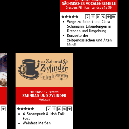
SÄCHSISCHES VOCALENSEMBLE
Dresden, Pillnitzer Landstraße 59
Wege zu Robert und Clara
Schumann. Erkundungen in
Dresden und Umgebung
Konzerte der
zeitgenössischen und Alten
Musik
EREIGNISSE /
Festival
ZAHNRAD UND ZYLINDER
Meissen
4. Steampunk & Irish Folk
Fest
Weinfest Meißen