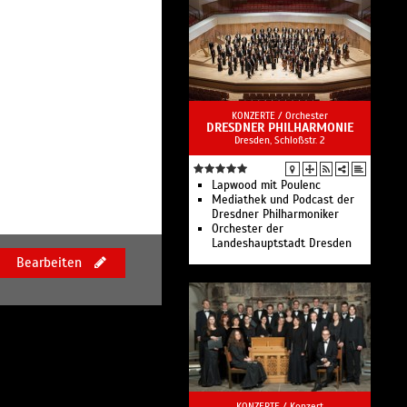
Kapelle für Kids: »Carl und
Caspar«
2. Sinfoniekonzert:
Reminiszenzen eines
gebrochenen Herzens
3. Sinfoniekonzert: Rückkehr
des Feuervogels
Portraitkonzert des Capell-
KONZERTE /
Orchester
DRESDNER PHILHARMONIE
Compositeurs
Dresden, Schloßstr. 2
3. Kammerabend
Adventskonzert des ZDF
4. Sinfoniekonzert: Böhmische
Fabeln und Fanfaren
Lapwood mit Poulenc
Silvesterkonzert
Mediathek und Podcast der
CDs der Staatskapelle
Dresdner Philharmoniker
ältestes und
Orchester der
traditionsreichstes Orchester
Landeshauptstadt Dresden
der Welt
Bearbeiten
KONZERTE /
Konzert