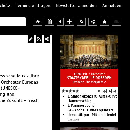
chutz
Termine eintragen
Newsletter anmelden
Anmelden
KONZERTE /
Orchester
ssische Musik. Ihre
STAATSKAPELLE DRESDEN
 Orchester Europas
Dresden, Theaterplatz 2
 (UNESCO-
ung und
1. Sinfoniekonzert: Auftakt mit
ie Zukunft – frisch,
Hammerschlag
1. Kammerabend:
Gewandhaus-Bläserquintett
Romantik pur! Mit dem Teufel
tanzen
2. Kammerabend
1. Aufführungsabend