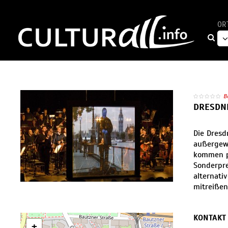
OR
B
DRESDN
Die Dresd
außergewö
kommen p
Sonderpre
alternati
mitreißen
KONTAKT
+