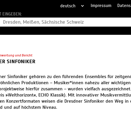
Impressum
Datens
T EINGEBEN:
ewertung und Bericht
ER SINFONIKER
ner Sinfoniker gehören zu den führenden Ensembles für zeitgenö
hnlichen Produktionen – Musiker*innen nahezu aller wichtigen
rojektweise hierfür zusammen – wurden vielfach ausgezeichnet
is »Welthorizont«, ECHO Klassik). Mit innovativer Musikvermittl
ven Konzertformaten weisen die Dresdner Sinfoniker den Weg in d
d und auf höchstem Niveau.