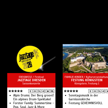
EREIGNISSE /
Festival
FAMILIE+KINDER /
Kulturveranstaltun
JAZZTAGE DRESDEN
FESTUNG KÖNIGSTEIN
Saisonkonzerte
Königstein, Festung 1
Alpin Drums: Der Berg groovt!
Sonntagsmusik in der
Ein alpines Drum-Spektakel
Garnisonskirche
Forster Family: Summertime -
Festung GEHEIMNISVOLL
Pop, Soul, Jazz & More