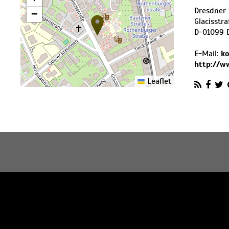
Dresdner 
−
Glacisstr
D
-
01099
E-Mail:
ko
http://w
Leaflet