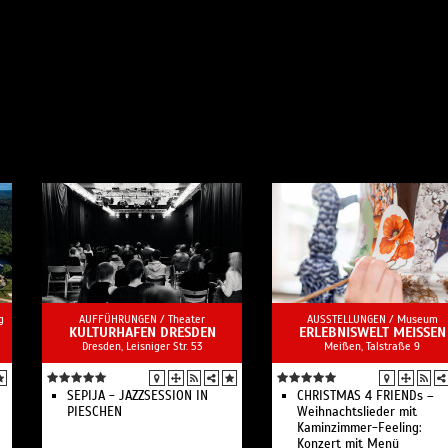
g
AUFFÜHRUNGEN /
Theater
AUSSTELLUNGEN /
Museum
KULTURHAFEN DRESDEN
ERLEBNISWELT MEISSEN
Dresden, Leisniger Str. 53
Meißen, Talstraße 9
SEPIJA - JAZZSESSION IN
CHRISTMAS 4 FRIENDs –
PIESCHEN
Weihnachtslieder mit
Kaminzimmer-Feeling:
Konzert mit Menü