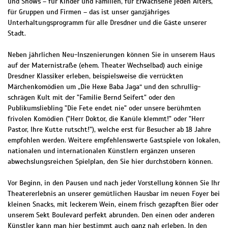
und Shows – für Kinder und Familien, für Erwachsene jeden Alters,
für Gruppen und Firmen – das ist unser ganzjähriges
Unterhaltungsprogramm für alle Dresdner und die Gäste unserer
Stadt.
Neben jährlichen Neu-Inszenierungen können Sie in unserem Haus
auf der Maternistraße (ehem. Theater Wechselbad) auch einige
Dresdner Klassiker erleben, beispielsweise die verrückten
Märchenkomödien um „Die Hexe Baba Jaga“ und den schrullig-
schrägen Kult mit der "Familie Bernd Seifert" oder den
Publikumsliebling "Die Fete endet nie" oder unsere berühmten
frivolen Komödien ("Herr Doktor, die Kanüle klemmt!" oder "Herr
Pastor, Ihre Kutte rutscht!"), welche erst für Besucher ab 18 Jahre
empfohlen werden. Weitere empfehlenswerte Gastspiele von lokalen,
nationalen und internationalen Künstlern ergänzen unseren
abwechslungsreichen Spielplan, den Sie hier durchstöbern können.
Vor Beginn, in den Pausen und nach jeder Vorstellung können Sie Ihr
Theatererlebnis an unserer gemütlichen Hausbar im neuen Foyer bei
kleinen Snacks, mit leckerem Wein, einem frisch gezapften Bier oder
unserem Sekt Boulevard perfekt abrunden. Den einen oder anderen
Künstler kann man hier bestimmt auch ganz nah erleben. In den