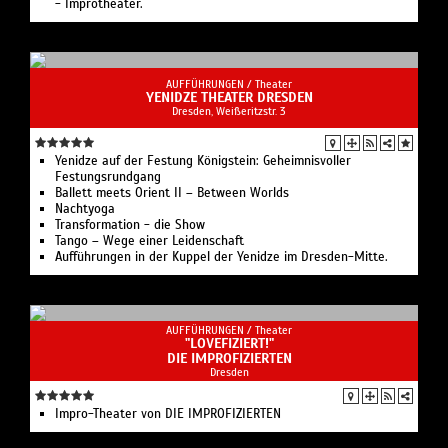
- Improtheater.
AUFFÜHRUNGEN /
Theater
YENIDZE THEATER DRESDEN
Dresden, Weißeritzstr. 3
Yenidze auf der Festung Königstein: Geheimnisvoller
Festungsrundgang
Ballett meets Orient II – Between Worlds
Nachtyoga
Transformation - die Show
Tango – Wege einer Leidenschaft
Aufführungen in der Kuppel der Yenidze im Dresden-Mitte.
AUFFÜHRUNGEN /
Theater
"LOVEFIZIERT!"
DIE IMPROFIZIERTEN
Dresden
Impro-Theater von DIE IMPROFIZIERTEN