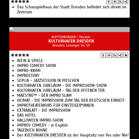
Das Schauspielhaus der Stadt Dresden befindet sich direkt im
Zentrum.
AUFFÜHRUNGEN /
Theater
KULTURHAFEN DRESDEN
Dresden, Leisniger Str. 53
WEIN & SPIELE
IMPRO COMEDY SHOW
IMPRO-KRIMI
IMPROSTORY
SEPIJA - JAZZSESSION IN PIESCHEN
KULTURHAFEN JUBELÄUM - DIE IMPROSHOW-SHOW
KULTURHAFEN JUBELÄUM - TAG DER OFFENEN TÜR
MAESTRO™ - DER IMPRO SLAM
HEIMAT - DIE IMPROSHOW ZUM TAG DER DEUTSCHEN EINHEIT
IMPROTHEATERKURS FÜR EINSTEIGER*INNEN
EXTRABLATT - DIE IMPROSHOW
DAS HOTEL
HALLOWEEN IMPRO-SHOW
IMPROV COMEDY - in English
TAGEBUCH BÜHNE
Der KULTURHAFEN DRESDEN ist der Hauptsitz von Yes oder Nie!