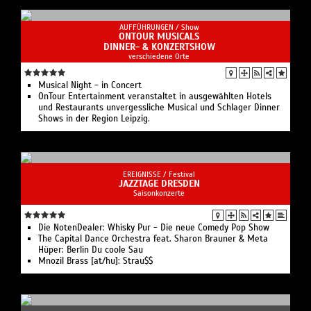
AUFFÜHRUNGEN /
Show
ONTOUR MUSICALS
DINNER- & KONZERTSHOW
verschiedene Orte
Musical Night - in Concert
OnTour Entertainment veranstaltet in ausgewählten Hotels
und Restaurants unvergessliche Musical und Schlager Dinner
Shows in der Region Leipzig.
EREIGNISSE /
Festival
JAZZTAGE DRESDEN
Saisonkonzerte
Die NotenDealer: Whisky Pur - Die neue Comedy Pop Show
The Capital Dance Orchestra feat. Sharon Brauner & Meta
Hüper: Berlin Du coole Sau
Mnozil Brass [at/hu]: Strau$$