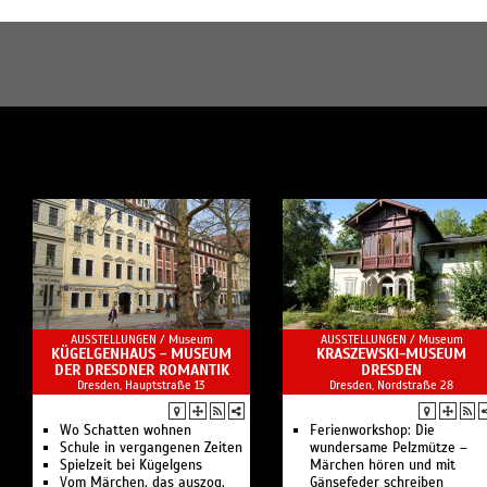
AUSSTELLUNGEN /
Museum
AUSSTELLUNGEN /
Museum
KÜGELGENHAUS - MUSEUM
KRASZEWSKI-MUSEUM
DER DRESDNER ROMANTIK
DRESDEN
Dresden, Hauptstraße 13
Dresden, Nordstraße 28
Wo Schatten wohnen
Ferienworkshop: Die
Schule in vergangenen Zeiten
wundersame Pelzmütze –
Spielzeit bei Kügelgens
Märchen hören und mit
Vom Märchen, das auszog,
Gänsefeder schreiben