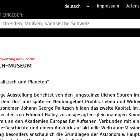
Impressum
Datens
T EINGEBEN:
ewertung und Bericht
SCH-MUSEUM
Palitzsch und Planeten"
ige Ausstellung berichtet von den jungsteinzeitlichen Spuren i
 dem Dorf und späteren Neubaugebiet Prohlis. Leben und Wirken
ronomen Johann George Palitzsch bilden das zweite Kapitel. Im 
ster den von Edmond Halley vorausgesagten gleichnamigen Kom
mit an den Akademien Europas für Aufsehen. Verbunden mit ein
e-Geschichte und einem Ausblick auf aktuelle Weltraum-Mission
ng besonders anschaulich die Grundlagen der Astronomie. Haupta