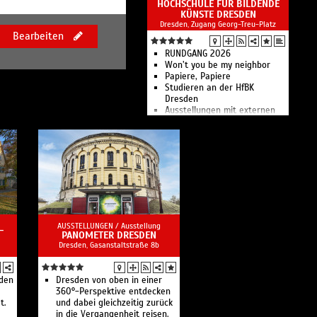
HOCHSCHULE FÜR BILDENDE
Stadtmuseums
KÜNSTE DRESDEN
Ausstellungen zur
Dresden, Zugang Georg-Treu-Platz
Stadtgeschichte von den
Bearbeiten
Anfängen bis zum Jahr 1989
sowie Sonderausstellungen.
RUNDGANG 2026
Won’t you be my neighbor
Papiere, Papiere
Studieren an der HfBK
Dresden
Ausstellungen mit externen
Künstlern, Professoren sowie
Studierenden und
Absolventen der Hochschule
AUSSTELLUNGEN /
Ausstellung
-
PANOMETER DRESDEN
Dresden, Gasanstaltstraße 8b
den
Dresden von oben in einer
360°-Perspektive entdecken
t.
und dabei gleichzeitig zurück
in die Vergangenheit reisen.