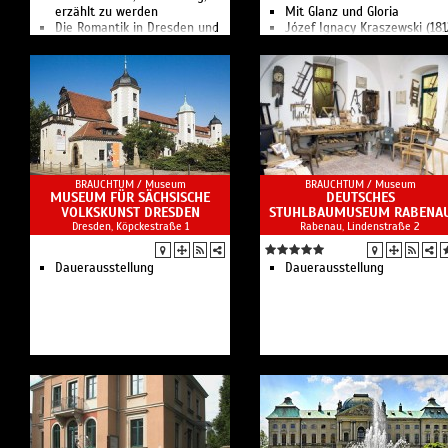
erzählt zu werden
Mit Glanz und Gloria
Die Romantik in Dresden und
Józef Ignacy Kraszewski (18
ihre Akteure
– 1887)
Virtueller Rundgang
Bibliothek im Kraszewski-
Kunst-, Literatur- und
Museum
Musikmuseum
Natur auf der Spur –
Entdeckungsspaziergang
entlang der Prießnitz
Das Kraszewski-Museum ist
ein Ort des intensiven
Dialoges zwischen Deutsche
BRAUCHTUM /
Museum
BRAUCHTUM /
Museum
und Polen.
MUSEUM FÜR SÄCHSISCHE
DEUTSCHES
VOLKSKUNST DRESDEN
STUHLBAUMUSEUM RABENA
Dresden, Köpckestraße 1
Rabenau, Lindenstraße 2
Dauerausstellung
Dauerausstellung