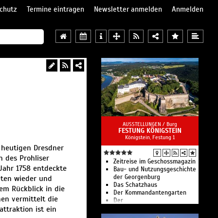
chutz
Termine eintragen
Newsletter anmelden
Anmelden
AUSSTELLUNGEN /
Burg
FESTUNG KÖNIGSTEIN
Königstein, Festung 1
m heutigen Dresdner
 des Prohliser
Zeitreise im Geschossmagazin
Jahr 1758 entdeckte
Bau- und Nutzungsgeschichte
der Georgenburg
eten wieder und
Das Schatzhaus
em Rückblick in die
Der Kommandantengarten
en vermittelt die
Der
ttraktion ist ein
Kommandantenpferdestall
Die Festung in der