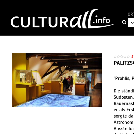
OR
B
PALITZ
"Prohlis, 
Die ständ
Südosten,
Bauernast
er als Er
sorgte da
Astronomi
Ausstellu