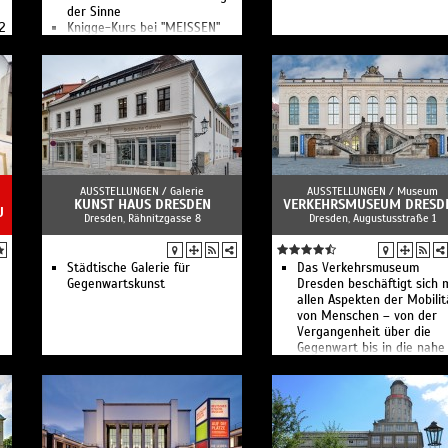
der Sinne
12
Knigge-Kurs bei "MEISSEN"
Frühstück bei "MEISSEN"
Tee, Kaffee, Schokolade
Kreativworkshop Engel bei
"MEISSEN"
Winter-Workshop bei
"MEISSEN"
Kreativ-Workshop Engel
Zeichenkurs im Museum
n
Tisch- und Tafelkultur bei
"MEISSEN"
AUSSTELLUNGEN /
Galerie
AUSSTELLUNGEN /
Museum
CHRISTMAS 4 FRIENDs –
KUNST HAUS DRESDEN
VERKEHRSMUSEUM DRESD
U
Dresden, Rähnitzgasse 8
Dresden, Augustusstraße 1
Weihnachtslieder mit
Kaminzimmer-Feeling:
Konzert mit Menü
Kreativworkshop bei
Städtische Galerie für
Das Verkehrs­museum
MEISSEN: Vasenform
Gegenwartskunst
Dresden beschäftigt sich 
Cosmopolitan
allen Aspekten der Mobilit
Kreativworkshop bei
von Menschen – von der
MEISSEN: Vasenform
Vergan­genheit über die
Wellenspiel
Gegenwart bis in die nahe
Kreativworkshop Gießen bei
Zukunft.
MEISSEN
Kuratorenführung im Museum
Kuratorenführung im Museum
Das Geheimnis vom Weißen
Gold