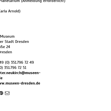
 Planetarium (Anmeldung erforderlich!)
Carla Arnold)
h-Museum
er Stadt Dresden
aße 24
Dresden
49 (0) 351.796 72 49
0) 351.796 72 51
eter.neukirch@museen-
de
ww.museen-dresden.de