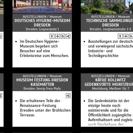
Frauen bei "MEISSEN"
ManufakTOUR - auf den
Spuren des Trikots
AUSSTELLUNGEN /
Museum
AUSSTELLUNGEN /
Museum
Tierisch coole Ferien bei
DEUTSCHES HYGIENE-MUSEUM
TECHNISCHE SAMMLUNGE
MEISSEN
DRESDEN
DRESDEN
Meissener Perspektiven
Dresden, Lingnerplatz 1
Dresden, Junghansstraße 1-3
Do it yourself!
Öffentliche Führung im
Museum
Im Deutschen Hygiene-
Ausstellungen zur deutsc
d
Meissen Porzellan-Museum
Museum begeben sich
und vorwiegend sächsisch
Besichtigung Schauwerkstatt
Besucher auf eine
Industrie- und
und Museum
Erlebnisreise zum Menschen.
Technikgeschichte
Öffentliche Führung in der
Schauwerkstatt
Tauchen Sie ein in die Welt
des Meissener Porzellans –
AUSSTELLUNGEN /
Museum
AUSSTELLUNGEN /
Museum
entdecken Sie MEISSEN mit
MUSEUM FESTUNG DRESDEN
KÄTHE KOLLWITZ
allen Sinnen.
KASEMATTEN
GEDENKSTÄTTE MORITZBU
Dresden, Georg-Treu-Platz
Moritzburg, Meißner Str. 7
Die erhaltenen Teile der
Die Gedenkstätte ist der
Renaissance-Festung
einzige heute noch
Dresden unter der Brühlschen
existierende und für die
Terrasse.
Öffentlichkeit zugängliche
Aufenthaltsort und zuglei
auch Sterbehaus der
Künstlerin.