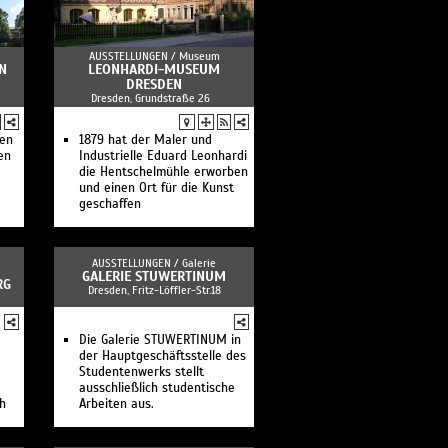
AUSSTELLUNGEN /
Museum
N
LEONHARDI-MUSEUM
DRESDEN
Dresden, Grundstraße 26
hen
1879 hat der Maler und
en
Industrielle Eduard Leonhardi
die Hentschelmühle erworben
und einen Ort für die Kunst
geschaffen
AUSSTELLUNGEN /
Galerie
GALERIE STUWERTINUM
RG
Dresden, Fritz-Löffler-Str.18
Die Galerie STUWERTINUM in
der Hauptgeschäftsstelle des
Studentenwerks stellt
ausschließlich studentische
ch
Arbeiten aus.