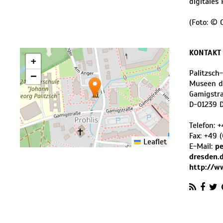
digitales
(Foto: © 
KONTAKT
+
Palitzsc
−
Museen d
Gamigstr
D
-
01239
Telefon:
+
Fax:
+49 (
Leaflet
E-Mail:
p
dresden.
http://w