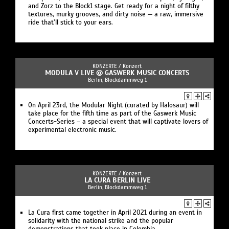
and Zorz to the Block1 stage. Get ready for a night of filthy
textures, murky grooves, and dirty noise — a raw, immersive
ride that’ll stick to your ears.
KONZERTE /
Konzert
MODULA V LIVE @ GASWERK MUSIC CONCERTS
Berlin, Blockdammweg 1
On April 23rd, the Modular Night (curated by Halosaur) will
take place for the fifth time as part of the Gaswerk Music
Concerts-Series – a special event that will captivate lovers of
experimental electronic music.
KONZERTE /
Konzert
LA CURA BERLIN LIVE
Berlin, Blockdammweg 1
La Cura first came together in April 2021 during an event in
solidarity with the national strike and the popular
demonstrations that took place in Colombia.