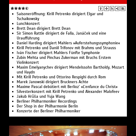
Saisoneröffnung: Kirill Petrenko dirigiert Elgar und
Tschaikowsky
Lunchkonzert
Brett Dean dirigiert Brett Dean
Sir Simon Rattle dirigiert de Falla, Janáček und eine
Uraufführung
Daniel Harding dirigiert Mahlers »Auferstehungssymphonie«
Kirill Petrenko und Daniil Trifonov mit Brahms und Strauss
Iván Fischer dirigiert Mahlers Fünfte Symphonie
Zubin Mehta und Pinchas Zukerman mit Bruchs Erstem
Violinkonzert
Maxim Emelyanychev dirigiert Mendelssohn Bartholdy, Mozart
und Haydn
Mit Kirill Petrenko und Ottorino Respighi durch Rom
Marek Janowski dirigiert Bruckners Achte
Maxime Pascal debütiert mit Berlioz’ »L’enfance du Christ«
Silvesterkonzert mit Kirill Petrenko und Alexander Malofeev
Jakub Hrůša und Yuja Wang
Berliner Philharmoniker Recordings
Der Shop in der Philharmonie Berlin
Konzerte der Berliner Philharmoniker