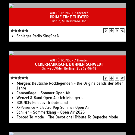
AUFFÜHRUNGEN /
Theater
PRIME TIME THEATER
Berlin, ​Müllerstraße 163
Schlager Radio SingSpaß
AUFFÜHRUNGEN /
Theater
UCKERMÄRKISCHE BÜHNEN SCHWEDT
Schwedt/Oder, Berliner Straße 46/48
Morgen:
Deutsche Rocklegenden - Die Originalbands der 60er
Jahre
Camouflage - Sommer Open Air
Wenzel & Band Open Air: Ich lebe gern
BOUNCE: Bon Jovi Tributeband
X-Perience - Electro Pop Sommer Open Air
Schiller - Sommerklang - Open Air 2026
Forced To Mode - The Devotional Tribute To Depeche Mode