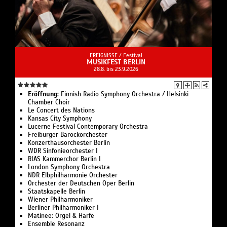
EREIGNISSE /
Festival
MUSIKFEST BERLIN
28.8. bis 23.9.2026
Eröffnung:
Finnish Radio Symphony Orchestra / Helsinki
Chamber Choir
Le Concert des Nations
Kansas City Symphony
Lucerne Festival Contemporary Orchestra
Freiburger Barockorchester
Konzerthausorchester Berlin
WDR Sinfonieorchester I
RIAS Kammerchor Berlin I
London Symphony Orchestra
NDR Elbphilharmonie Orchester
Orchester der Deutschen Oper Berlin
Staatskapelle Berlin
Wiener Philharmoniker
Berliner Philharmoniker I
Matinee: Orgel & Harfe
Ensemble Resonanz