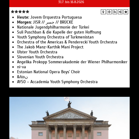
31.7. bis 16.8.2026
Heute:
Jovem Orques­tra Portuguesa
Morgen:
JISR // جسر // BRÜCKE
Nationale Jugend­philharmonie der Türkei
Suli Pusch­ban & die Ka­pelle der gu­ten Hoff­nung
Youth Symphony Orchestra of Turk­menistan
Or­ches­tra of the Ameri­cas & Pen­de­recki Youth Orchestra
The Jakob Manz-Karthik Mani Project
Ulster Youth Or­chestra
Slo­ve­ni­an Youth Orchestra
Angelika Pro­kopp Som­mer­akademie der Wiener Philharmoniker
ni-va
Estonian National Opera Boys' Choir
&ñịoن
AYSO – Accademia Youth Symphony Orchestra