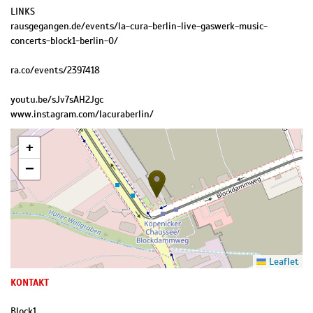
LINKS
rausgegangen.de/events/la-cura-berlin-live-gaswerk-music-
concerts-block1-berlin-0/
ra.co/events/2397418
youtu.be/sJv7sAH2Jgc
www.instagram.com/lacuraberlin/
+
−
Leaflet
KONTAKT
Block1