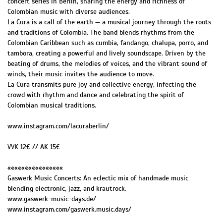
concert series in Berlin, sharing the energy and richness of
Colombian music with diverse audiences.
La Cura is a call of the earth — a musical journey through the roots
and traditions of Colombia. The band blends rhythms from the
Colombian Caribbean such as cumbia, fandango, chalupa, porro, and
tambora, creating a powerful and lively soundscape. Driven by the
beating of drums, the melodies of voices, and the vibrant sound of
winds, their music invites the audience to move.
La Cura transmits pure joy and collective energy, infecting the
crowd with rhythm and dance and celebrating the spirit of
Colombian musical traditions.
www.instagram.com/lacuraberlin/
VVK 12€ // AK 15€
««««««««««««««««
Gaswerk Music Concerts: An eclectic mix of handmade music
blending electronic, jazz, and krautrock.
www.gaswerk-music-days.de/
www.instagram.com/gaswerk.music.days/