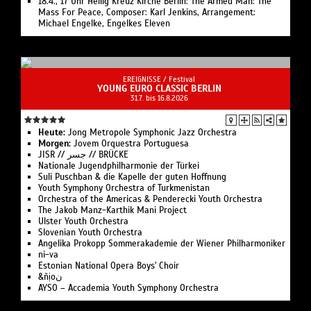
18.4., 17 Uhr Heilig Kreuz Kirche Berlin: The Armed Man: The
Mass For Peace, Composer: Karl Jenkins, Arrangement:
Michael Engelke, Engelkes Eleven
EREIGNISSE /
Festival
YOUNG EURO CLASSIC BERLIN
31.7. bis 16.8.2026
Heute:
Jong Metro­pole Sym­phonic Jazz Or­chestra
Morgen:
Jovem Orques­tra Portuguesa
JISR // جسر // BRÜCKE
Nationale Jugend­philharmonie der Türkei
Suli Pusch­ban & die Ka­pelle der gu­ten Hoff­nung
Youth Symphony Orchestra of Turk­menistan
Or­ches­tra of the Ameri­cas & Pen­de­recki Youth Orchestra
The Jakob Manz-Karthik Mani Project
Ulster Youth Or­chestra
Slo­ve­ni­an Youth Orchestra
Angelika Pro­kopp Som­mer­akademie der Wiener Philharmoniker
ni-va
Estonian National Opera Boys' Choir
&ñịoن
AYSO – Accademia Youth Symphony Orchestra