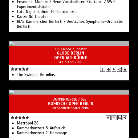
Ensemble Modern / Neue Vocalsolisten Stuttgart / SWR
Experimentalstudio
Late Night Berliner Philharmoniker
Kanze Nō Theater
RIAS Kammerchor Berlin II / Deutsches Symphonie-Orchester
Berlin II
EREIGNISSE /
Theater
GLOBE BERLIN
OPEN AIR-BÜHNE
4.7. bis 5.9.2026
The Swingin’ Hermlins
AUFFÜHRUNGEN /
Oper
KOMISCHE OPER BERLIN
im Schillerttheater Belin
Metropol 26
Kammerkonzert 8: Aufbruch!
Kammerkonzert 2: Hommage