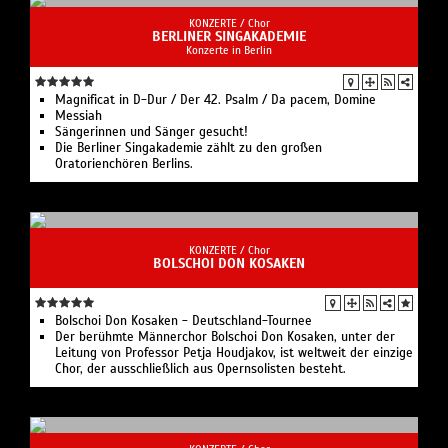
KONZERTE /
Chor
BERLINER SINGAKADEMIE
Konzerte in Berlin
Magnificat in D-Dur / Der 42. Psalm / Da pacem, Domine
Messiah
Sängerinnen und Sänger gesucht!
Die Berliner Singakademie zählt zu den großen
Oratorienchören Berlins.
KONZERTE /
Chor
BOLSCHOI DON KOSAKEN
Bolschoi Don Kosaken - Deutschland-Tournee
Der berühmte Männerchor Bolschoi Don Kosaken, unter der
Leitung von Professor Petja Houdjakov, ist weltweit der einzige
Chor, der ausschließlich aus Opernsolisten besteht.