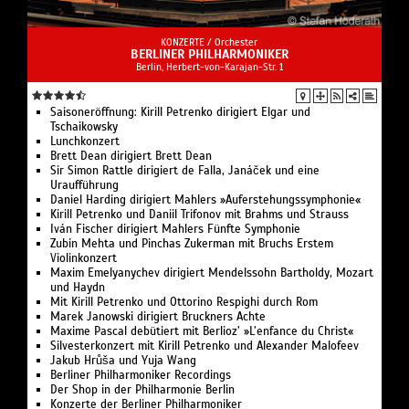
KONZERTE /
Orchester
BERLINER PHILHARMONIKER
Berlin, Herbert-von-Karajan-Str. 1
Saisoneröffnung: Kirill Petrenko dirigiert Elgar und
Tschaikowsky
Lunchkonzert
Brett Dean dirigiert Brett Dean
Sir Simon Rattle dirigiert de Falla, Janáček und eine
Uraufführung
Daniel Harding dirigiert Mahlers »Auferstehungssymphonie«
Kirill Petrenko und Daniil Trifonov mit Brahms und Strauss
Iván Fischer dirigiert Mahlers Fünfte Symphonie
Zubin Mehta und Pinchas Zukerman mit Bruchs Erstem
Violinkonzert
Maxim Emelyanychev dirigiert Mendelssohn Bartholdy, Mozart
und Haydn
Mit Kirill Petrenko und Ottorino Respighi durch Rom
Marek Janowski dirigiert Bruckners Achte
Maxime Pascal debütiert mit Berlioz’ »L’enfance du Christ«
Silvesterkonzert mit Kirill Petrenko und Alexander Malofeev
Jakub Hrůša und Yuja Wang
Berliner Philharmoniker Recordings
Der Shop in der Philharmonie Berlin
Konzerte der Berliner Philharmoniker