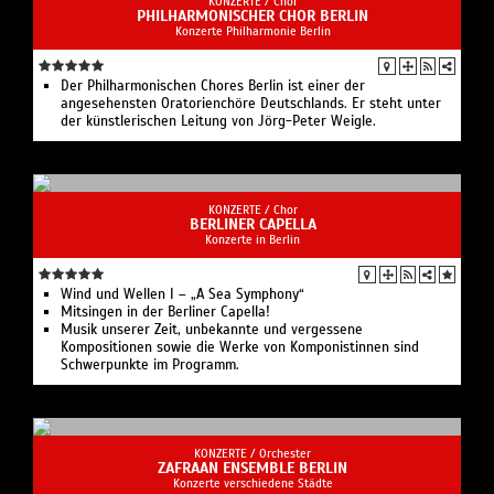
KONZERTE /
Chor
PHILHARMONISCHER CHOR BERLIN
Konzerte Philharmonie Berlin
Der Philharmonischen Chores Berlin ist einer der
angesehensten Oratorienchöre Deutschlands. Er steht unter
der künstlerischen Leitung von Jörg-Peter Weigle.
KONZERTE /
Chor
BERLINER CAPELLA
Konzerte in Berlin
Wind und Wellen I – „A Sea Symphony“
Mitsingen in der Berliner Capella!
Musik unserer Zeit, unbekannte und vergessene
Kompositionen sowie die Werke von Komponistinnen sind
Schwerpunkte im Programm.
KONZERTE /
Orchester
ZAFRAAN ENSEMBLE BERLIN
Konzerte verschiedene Städte