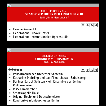
AUFFÜHRUNGEN /
Oper
STAATSOPER UNTER DEN LINDEN BERLIN
Berlin, Unter den Linden 7
Kam­mer­kon­zert I
Liederabend Ludovic Tézier
Liederabend Internationales Opernstudio
EREIGNISSE /
Festival
CHORINER MUSIKSOMMER
20.6. bis 30.8.2026
Philharmonisches Orchester Szczecin
Katharine Mehrling und das Filmorchester Babelsberg
Berliner Barock Solisten - ein Ensemble der Berliner
Philharmoniker
RIAS Kammerchor
Staatskapelle Halle
Original Hoch- und Deutschmeister
Rundfunk-Sinfonieorchester Berlin