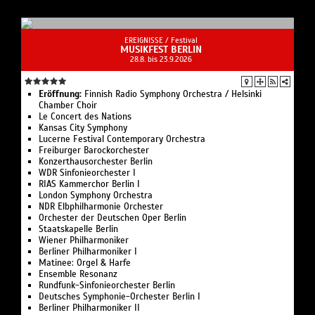
EREIGNISSE /
Festival
MUSIKFEST BERLIN
28.8. bis 23.9.2026
Eröffnung:
Finnish Radio Symphony Orchestra / Helsinki
Chamber Choir
Le Concert des Nations
Kansas City Symphony
Lucerne Festival Contemporary Orchestra
Freiburger Barockorchester
Konzerthausorchester Berlin
WDR Sinfonieorchester I
RIAS Kammerchor Berlin I
London Symphony Orchestra
NDR Elbphilharmonie Orchester
Orchester der Deutschen Oper Berlin
Staatskapelle Berlin
Wiener Philharmoniker
Berliner Philharmoniker I
Matinee: Orgel & Harfe
Ensemble Resonanz
Rundfunk-Sinfonieorchester Berlin
Deutsches Symphonie-Orchester Berlin I
Berliner Philharmoniker II