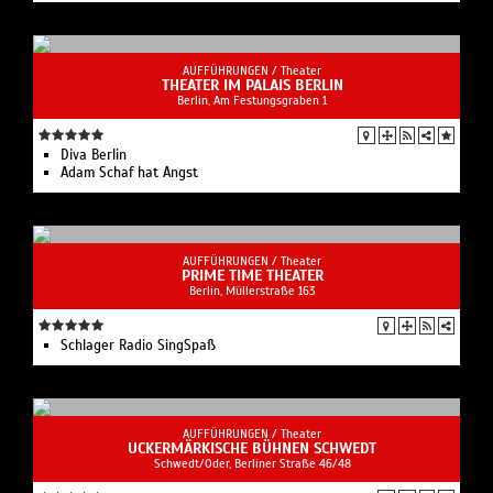
AUFFÜHRUNGEN /
Theater
THEATER IM PALAIS BERLIN
Berlin, Am Festungsgraben 1
Diva Berlin
Adam Schaf hat Angst
AUFFÜHRUNGEN /
Theater
PRIME TIME THEATER
Berlin, ​Müllerstraße 163
Schlager Radio SingSpaß
AUFFÜHRUNGEN /
Theater
UCKERMÄRKISCHE BÜHNEN SCHWEDT
Schwedt/Oder, Berliner Straße 46/48