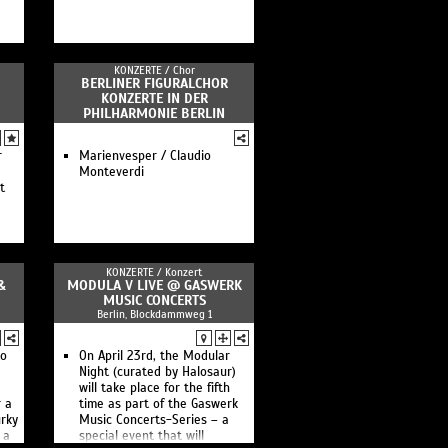
KONZERTE /
Chor
BERLINER FIGURALCHOR
KONZERTE IN DER
PHILHARMONIE BERLIN
r
Marienvesper / Claudio
Monteverdi
t
KONZERTE /
Konzert
&
MODULA V LIVE @ GASWERK
MUSIC CONCERTS
Berlin, Blockdammweg 1
to
On April 23rd, the Modular
Night (curated by Halosaur)
will take place for the fifth
r a
time as part of the Gaswerk
urky
Music Concerts-Series – a
 a
special event that will