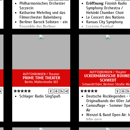
Philharmonisches Orchester
Eröffnung:
Finnish Radio
Szczecin
Symphony Orchestra /
Katharine Mehrling und das
Helsinki Chamber Choir
Filmorchester Babelsberg
Le Concert des Nations
Berliner Barock Solisten - ein
Kansas City Symphony
Ensemble der Berliner
Lucerne Festival
Philharmoniker
Contemporary Orchestra
RIAS Kammerchor
Freiburger Barockorcheste
Staatskapelle Halle
Konzerthausorchester Berl
Original Hoch- und
WDR Sinfonieorchester I
Deutschmeister
RIAS Kammerchor Berlin I
Rundfunk-Sinfonieorchester
London Symphony Orchest
Berlin
NDR Elbphilharmonie
Orchester
Orchester der Deutschen
AUFFÜHRUNGEN /
Theater
Oper Berlin
AUFFÜHRUNGEN /
Theater
UCKERMÄRKISCHE BÜHNE
PRIME TIME THEATER
Staatskapelle Berlin
SCHWEDT
Berlin, ​Müllerstraße 163
Wiener Philharmoniker
Schwedt/Oder, Berliner Straße 46
Berliner Philharmoniker I
Matinee: Orgel & Harfe
Schlager Radio SingSpaß
Ensemble Resonanz
Deutsche Rocklegenden - 
Rundfunk-Sinfonieorchest
Originalbands der 60er Ja
Berlin
Camouflage - Sommer Op
Deutsches Symphonie-
Air
Orchester Berlin I
Wenzel & Band Open Air: I
Berliner Philharmoniker II
lebe gern
Ensemble Modern / Neue
BOUNCE: Bon Jovi Tribute
Vocalsolisten Stuttgart /
X-Perience - Electro Pop