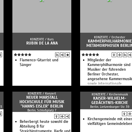
Experimentalstudio
Sommer Open Air
Late Night Berliner
Schiller - Sommerklang -
Philharmoniker
Open Air 2026
Kanze Nō Theater
Forced To Mode - The
RIAS Kammerchor Berlin II
Devotional Tribute To Dep
Deutsches Symphonie-
Mode
Orchester Berlin II
KONZERTE /
Orchester
KONZERTE /
Kurs
KAMMERPHILHARMONIE
RUBIN DE LA ANA
METAMORPHOSEN BERLI
Flamenco-Gitarrist und
Mitglieder der
Sänger
Kammerphilharmonie sind
Musiker der führenden
Berliner Orchester,
angesehene Kammermusik
sowie internationale
Preisträger
KONZERTE /
Konzert
KONZERTE /
Kirchenmusik
NEUER MARSTALL
KAISER-WILHELM-
HOCHSCHULE FÜR MUSIK
GEDÄCHTNIS-KIRCHE
"HANNS EISLER" BERLIN
 3
Berlin, Lietzenburger Str. 39
Berlin, Schloßplatz 7
Kirchengemeinde mit eine
Beherbergt heute sowohl die
vielfältigen Gemeindelebe
Abteilung B für
Streichinstrumente, Harfe und