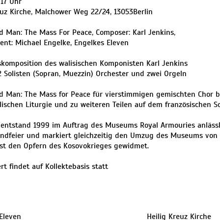
 17 Uhr
euz Kirche, Malchower Weg 22/24, 13053Berlin
 Man: The Mass For Peace, Composer: Karl Jenkins,
nt: Michael Engelke, Engelkes Eleven
skomposition des walisischen Komponisten Karl Jenkins
 2 Solisten (Sopran, Muezzin) Orchester und zwei Orgeln
 Man: The Mass for Peace für vierstimmigen gemischten Chor ba
lischen Liturgie und zu weiteren Teilen auf dem französischen 
entstand 1999 im Auftrag des Museums Royal Armouries anlässl
endfeier und markiert gleichzeitig den Umzug des Museums von
ist den Opfern des Kosovokrieges gewidmet.
rt findet auf Kollektebasis statt
Eleven
Heilig Kreuz Kirche