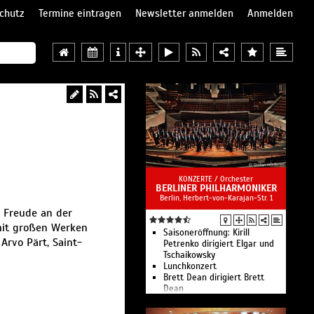
chutz
Termine eintragen
Newsletter anmelden
Anmelden
KONZERTE /
Orchester
BERLINER PHILHARMONIKER
Berlin, Herbert-von-Karajan-Str. 1
r Freude an der
 mit großen Werken
Saisoneröffnung: Kirill
Arvo Pärt, Saint-
Petrenko dirigiert Elgar und
Tschaikowsky
Lunchkonzert
Brett Dean dirigiert Brett
Dean
Sir Simon Rattle dirigiert de
Falla, Janáček und eine