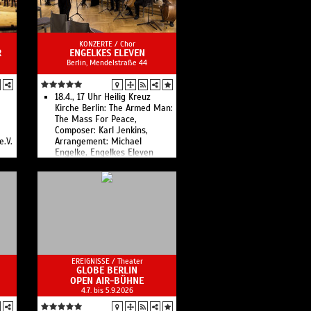
KONZERTE /
Chor
R
ENGELKES ELEVEN
Berlin, Mendelstraße 44
18.4., 17 Uhr Heilig Kreuz
Kirche Berlin: The Armed Man:
The Mass For Peace,
Composer: Karl Jenkins,
e.V.
Arrangement: Michael
Engelke, Engelkes Eleven
ich
en
EREIGNISSE /
Theater
GLOBE BERLIN
OPEN AIR-BÜHNE
4.7. bis 5.9.2026