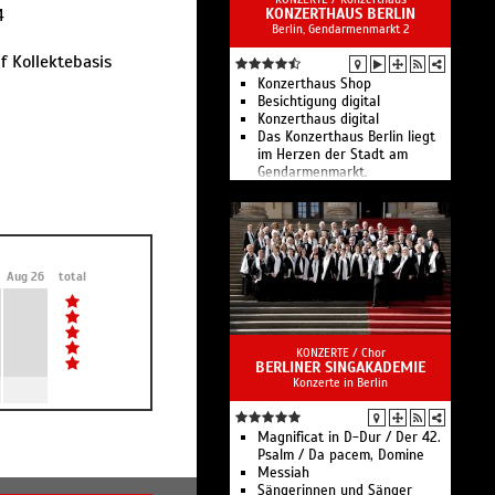
4
Berlin
KONZERTHAUS BERLIN
Berlin, Gendarmenmarkt 2
Konzerte der Berliner
Philharmoniker
f Kollektebasis
Konzerthaus Shop
Besichtigung digital
Konzerthaus digital
Das Konzerthaus Berlin liegt
im Herzen der Stadt am
Gendarmenmarkt.
Aug 26
total
KONZERTE /
Chor
BERLINER SINGAKADEMIE
Konzerte in Berlin
Magnificat in D-Dur / Der 42.
Psalm / Da pacem, Domine
Messiah
Sängerinnen und Sänger