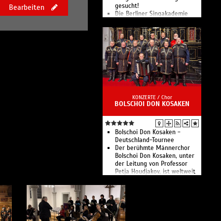
gesucht!
Bearbeiten
Die Berliner Singakademie
zählt zu den großen
Oratorienchören Berlins.
KONZERTE /
Chor
BOLSCHOI DON KOSAKEN
Bolschoi Don Kosaken -
Deutschland-Tournee
Der berühmte Männerchor
Bolschoi Don Kosaken, unter
der Leitung von Professor
Petja Houdjakov, ist weltweit
der einzige Chor, der
ausschließlich aus
Opernsolisten besteht.