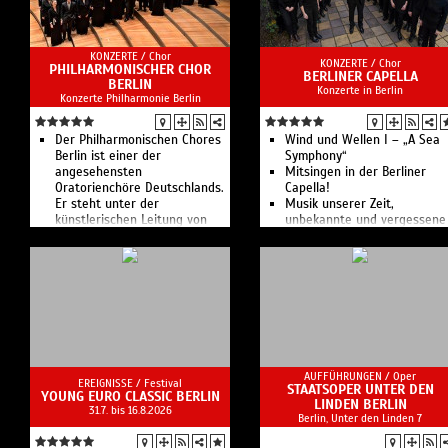
KONZERTE /
Chor
KONZERTE /
Chor
PHILHARMONISCHER CHOR
BERLINER CAPELLA
BERLIN
Konzerte in Berlin
Konzerte Philharmonie Berlin
Der Philharmonischen Chores
Wind und Wellen I – „A Sea
Berlin ist einer der
Symphony“
angesehensten
Mitsingen in der Berliner
Oratorienchöre Deutschlands.
Capella!
Er steht unter der
Musik unserer Zeit,
künstlerischen Leitung von
unbekannte und vergessene
Jörg-Peter Weigle.
Kompositionen sowie die
Werke von Komponistinnen
sind Schwerpunkte im
Programm.
AUFFÜHRUNGEN /
Oper
EREIGNISSE /
Festival
STAATSOPER UNTER DEN
YOUNG EURO CLASSIC BERLIN
LINDEN BERLIN
31.7. bis 16.8.2026
Berlin, Unter den Linden 7