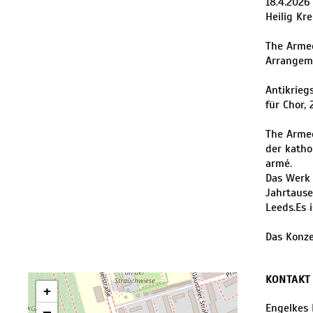
18.4.2026
Heilig Kr
The Armed
Arrangeme
Antikrieg
für Chor,
The Armed
der katho
armé.
Das Werk 
Jahrtaus
Leeds.Es 
Das Konze
KONTAKT
+
Engelkes 
−