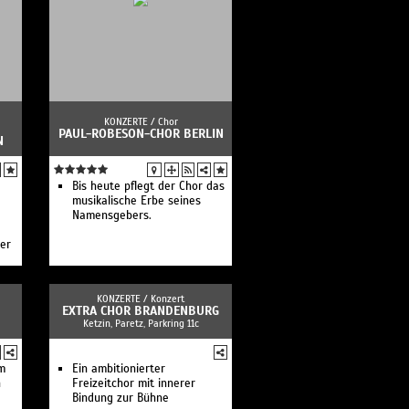
 /
eche
KONZERTE /
Chor
PAUL-ROBESON-CHOR BERLIN
N
Bis heute pflegt der Chor das
musikalische Erbe seines
Namensgebers.
er
KONZERTE /
Konzert
EXTRA CHOR BRANDENBURG
Ketzin, Paretz, Parkring 11c
m
Ein ambitionierter
n
Freizeitchor mit innerer
Bindung zur Bühne