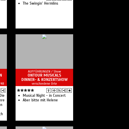
The Swingin’ Hermlins
r
in
ra
AUFFÜHRUNGEN /
Show
N
ONTOUR MUSICALS
DINNER- & KONZERTSHOW
/48
verschiedene Orte
Die
Musical Night - in Concert
er
hre
Aber bitte mit Helene
en
ch
band
 SWR