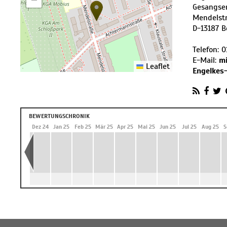
Gesangse
Mendelst
D
-
13187
B
Telefon:
0
E-Mail:
m
Leaflet
Engelkes-
BEWERTUNGSCHRONIK
 24
Nov 24
Dez 24
Jan 25
Feb 25
Mär 25
Apr 25
Mai 25
Jun 25
Jul 25
Aug 25
S