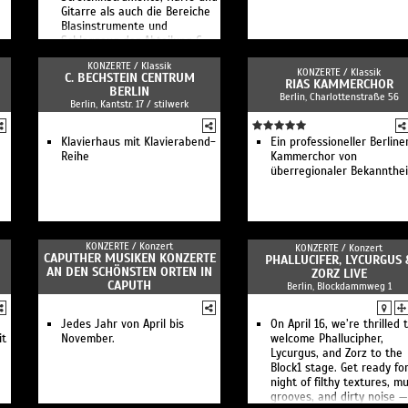
Gitarre als auch die Bereiche
Blasinstrumente und
Schlagzeug der Abteilung C
KONZERTE /
Klassik
KONZERTE /
Klassik
C. BECHSTEIN CENTRUM
RIAS KAMMERCHOR
BERLIN
Berlin, Charlottenstraße 56
Berlin, Kantstr. 17 / stilwerk
Klavierhaus mit Klavierabend-
Ein professioneller Berline
Reihe
Kammerchor von
überregionaler Bekannthei
KONZERTE /
Konzert
KONZERTE /
Konzert
CAPUTHER MUSIKEN KONZERTE
PHALLUCIFER, LYCURGUS 
AN DEN SCHÖNSTEN ORTEN IN
ZORZ LIVE
CAPUTH
Berlin, Blockdammweg 1
Jedes Jahr von April bis
On April 16, we’re thrilled 
it
November.
welcome Phallucipher,
Lycurgus, and Zorz to the
Block1 stage. Get ready fo
night of filthy textures, m
grooves, and dirty noise —