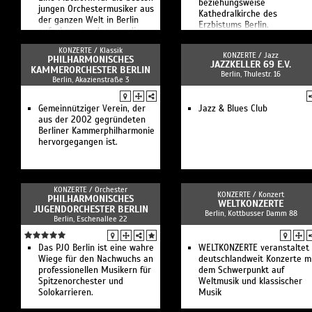
beziehungsweise
jungen Orchestermusiker aus
Kathedralkirche des
der ganzen Welt in Berlin
Erzbistums Berlin.
aufzubauen – das war die
Idee, für die eine Hand voll
KONZERTE /
Klassik
Freunde im Jahr 2000.
KONZERTE /
Jazz
PHILHARMONISCHES
JAZZKELLER 69 E.V.
KAMMERORCHESTER BERLIN
Berlin, Thulestr. 16
Berlin, Akazienstraße 3
Gemeinnütziger Verein, der
Jazz & Blues Club
aus der 2002 gegründeten
Berliner Kammerphilharmonie
hervorgegangen ist.
KONZERTE /
Orchester
KONZERTE /
Konzert
PHILHARMONISCHES
WELTKONZERTE
JUGENDORCHESTER BERLIN
Berlin, Kottbusser Damm 88
Berlin, Eschenallee 22
Das PJO Berlin ist eine wahre
WELTKONZERTE veranstaltet
Wiege für den Nachwuchs an
deutschlandweit Konzerte m
professionellen Musikern für
dem Schwerpunkt auf
Spitzenorchester und
Weltmusik und klassischer
Solokarrieren.
Musik