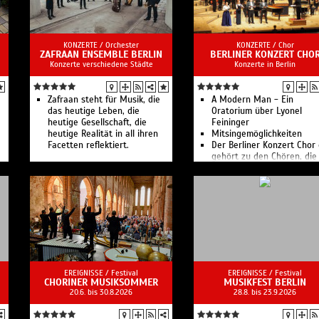
KONZERTE /
Orchester
KONZERTE /
Chor
ZAFRAAN ENSEMBLE BERLIN
BERLINER KONZERT CHO
Konzerte verschiedene Städte
Konzerte in Berlin
Zafraan steht für Musik, die
A Modern Man - Ein
das heutige Leben, die
Oratorium über Lyonel
heutige Gesellschaft, die
Feininger
heutige Realität in all ihren
Mitsingemöglichkeiten
Facetten reflektiert.
Der Berliner Konzert Chor 
gehört zu den Chören, die
regelmäßig mehrmals jährl
in den großen Konzertsäl
der Kulturmetropole Berlin
auftreten.
EREIGNISSE /
Festival
EREIGNISSE /
Festival
CHORINER MUSIKSOMMER
MUSIKFEST BERLIN
20.6. bis 30.8.2026
28.8. bis 23.9.2026