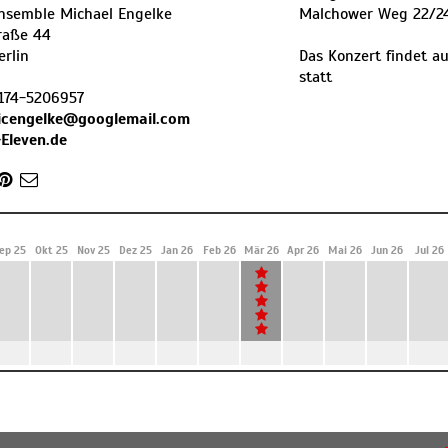
nsemble Michael Engelke
Malchower Weg 22/2
raße 44
erlin
Das Konzert findet au
statt
174-5206957
icengelke@googlemail.com
Eleven.de
ep 25
Okt 25
Nov 25
Dez 25
Jan 26
Feb 26
Mär 26
Apr 26
Mai 26
Jun 26
Jul 26