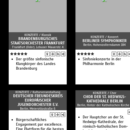
KONZERTE /
Klassik
KONZERTE /
Konzert
BRANDENBURGISCHES
BERLINER SYMPHONIKER
STAATSORCHESTER FRANKFURT
Berlin, Hohenzollerndamm 184
Frankfurt (Oder), Lebuser Mauerstr. 4
Der größte sinfonische
Sinfoniekonzerte in der
Klangkörper des Landes
Philharmonie Berlin
Brandenburg
KONZERTE /
Kulturveranstaltung
KONZERTE /
Chor
DEUTSCHER FREUNDESKREIS
CHOR DER ST. HEDWIGS-
EUROPÄISCHER
KATHEDRALE BERLIN
JUGENDORCHESTER E.V.
Berlin, Hinter der Katholischen Kirche
Berlin, Meierottostraße 6
Der Hauptchor an der St.
Bürgerschaftliches
Hedwigs-Kathedrale, der
Engagement par excellence.
römisch-katholischen Dom-
Eine Plattform für die besten