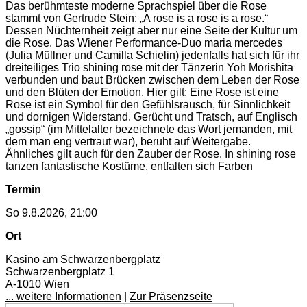
Das berühmteste moderne Sprachspiel über die Rose
stammt von Gertrude Stein: „A rose is a rose is a rose.“
Dessen Nüchternheit zeigt aber nur eine Seite der Kultur um
die Rose. Das Wiener Performance-Duo maria mercedes
(Julia Müllner und Camilla Schielin) jedenfalls hat sich für ihr
dreiteiliges Trio shining rose mit der Tänzerin Yoh Morishita
verbunden und baut Brücken zwischen dem Leben der Rose
und den Blüten der Emotion. Hier gilt: Eine Rose ist eine
Rose ist ein Symbol für den Gefühlsrausch, für Sinnlichkeit
und dornigen Widerstand. Gerücht und Tratsch, auf Englisch
„gossip“ (im Mittelalter bezeichnete das Wort jemanden, mit
dem man eng vertraut war), beruht auf Weitergabe.
Ähnliches gilt auch für den Zauber der Rose. In shining rose
tanzen fantastische Kostüme, entfalten sich Farben
Termin
So 9.8.2026, 21:00
Ort
Kasino am Schwarzenbergplatz
Schwarzenbergplatz 1
A-1010 Wien
... weitere Informationen
|
Zur Präsenzseite