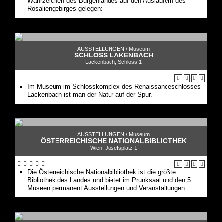
Wahrzeichen des Burgenlandes auf den Ausläufern des
Rosaliengebirges gelegen:
AUSSTELLUNGEN /
Museum
SCHLOSS LAKENBACH
Lackenbach, Schloss 1
Im Museum im Schlosskomplex des Renaissanceschlosses
Lackenbach ist man der Natur auf der Spur.
AUSSTELLUNGEN /
Museum
ÖSTERREICHISCHE NATIONALBIBLIOTHEK
Wien, Josefsplatz 1
Die Österreichische Nationalbibliothek ist die größte
Bibliothek des Landes und bietet im Prunksaal und den 5
Museen permanent Ausstellungen und Veranstaltungen.