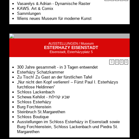
Vasarelys & Adrian - Dynamische Raster
KAWS. Art & Comix
Sammlungen
Wiens neues Museum für moderne Kunst
AUSSTELLUNGEN /
Museum
ESTERHAZY EISENSTADT
Eisenstadt, Esterházyplatz 5
300 Jahre gesammelt - in 3 Tagen entwendet
Esterházy Schatzkammer
Zu Tisch! Zu Gast an der fürstlichen Tafel
„Nur nicht den Kopf verlieren! – Fürst Paul I. Esterházys
furchtlose Heldinnen“
Schloss Lackenbach
Schewa Kehilot - שבע קהילות
Schloss Esterházy
Burg Forchtenstein
Steinbruch St.Margarethen
Schloss Boutique
Ausstellungen im Schloss Esterházy in Eisenstadt sowie
Burg Forchtenstein, Schloss Lackenbach und Piedra St.
Margarethen