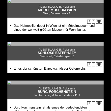
AUSSTELLUNGEN /
Museum
MÖBELMUSEUM WIEN
Wien, Andreasgasse 7
Das Hofmobiliendepot in Wien ist ein Möbelmuseum und
eines der weltweit größten Museen für Wohnkultur.
AUSSTELLUNGEN /
Museum
SCHLOSS ESTERHÁZY
Eisenstadt, Esterházyplatz 5
Eines der schönsten Barockschlösser Österreichs
AUSSTELLUNGEN /
Museum
BURG FORCHENSTEIN
Forchtenstein, Melinda-Esterházy-Pl. 1
Burg Forchtenstein ist als eines der bedeutendsten