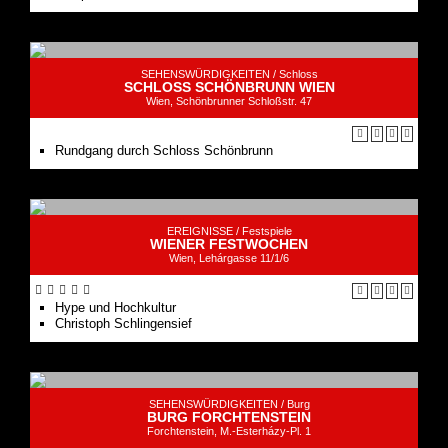
SEHENSWÜRDIGKEITEN /
Schloss
SCHLOSS SCHÖNBRUNN WIEN
Wien, Schönbrunner Schloßstr. 47
Rundgang durch Schloss Schönbrunn
EREIGNISSE /
Festspiele
WIENER FESTWOCHEN
Wien, Lehárgasse 11/1/6
Hype und Hochkultur
Christoph Schlingensief
SEHENSWÜRDIGKEITEN /
Burg
BURG FORCHTENSTEIN
Forchtenstein, M.-Esterházy-Pl. 1