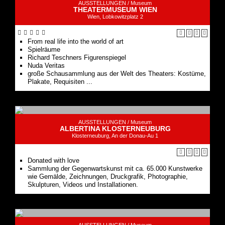
AUSSTELLUNGEN /
Museum
THEATERMUSEUM WIEN
Wien, Lobkowitzplatz 2
From real life into the world of art
Spielräume
Richard Teschners Figurenspiegel
Nuda Veritas
große Schausammlung aus der Welt des Theaters: Kostüme,
Plakate, Requisiten ...
AUSSTELLUNGEN /
Museum
ALBERTINA KLOSTERNEUBURG
Klosterneuburg, An der Donau-Au 1
Donated with love
Sammlung der Gegenwartskunst mit ca. 65.000 Kunstwerke
wie Gemälde, Zeichnungen, Druckgrafik, Photographie,
Skulpturen, Videos und Installationen.