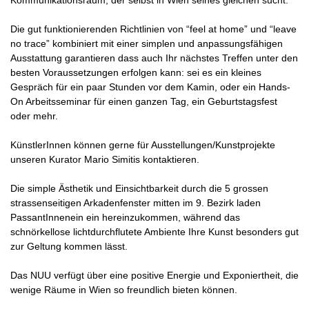
Kommunikationsraum, der selbst in Wien seines gleichen sucht.
Die gut funktionierenden Richtlinien von “feel at home” und “leave
no trace” kombiniert mit einer simplen und anpassungsfähigen
Ausstattung garantieren dass auch Ihr nächstes Treffen unter den
besten Voraussetzungen erfolgen kann: sei es ein kleines
Gespräch für ein paar Stunden vor dem Kamin, oder ein Hands-
On Arbeitsseminar für einen ganzen Tag, ein Geburtstagsfest
oder mehr.
KünstlerInnen können gerne für Ausstellungen/Kunstprojekte
unseren Kurator Mario Simitis kontaktieren.
Die simple Ästhetik und Einsichtbarkeit durch die 5 grossen
strassenseitigen Arkadenfenster mitten im 9. Bezirk laden
PassantInnenein ein hereinzukommen, während das
schnörkellose lichtdurchflutete Ambiente Ihre Kunst besonders gut
zur Geltung kommen lässt.
Das NUU verfügt über eine positive Energie und Exponiertheit, die
wenige Räume in Wien so freundlich bieten können.