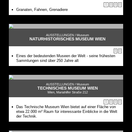
Granaten, Fahnen, Grenadiere
AUSSTELLUNGEN /
Museum
NATURHISTORISCHES MUSEUM WIEN
Eines der bedeutenden Museen der Welt - seine frühesten
Sammlungen sind über 250 Jahre alt
AUSSTELLUNGEN /
Museum
TECHNISCHES MUSEUM WIEN
Wien, Mariahilfer Straße 212
Das Technische Museum Wien bietet auf einer Fläche von
etwa 22.000 m² Raum für interessante Einblicke in die Welt
der Technik.