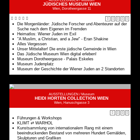
AUSSTELLUNGEN /
Museum
JÜDISCHES MUSEUM WIEN
Wien, Dorotheergasse 11
Die Morgenländer: Jüdische Forscher und Abenteurer auf der
Suche nach dem Eigenen im Fremden
Heimatlos: Wiener Juden im Exil
"A Muslim, a Christian, and a Jew" - Eran Shakine
Alles Vergessen
Unser Mittelalter! Die erste jüdische Gemeinde in Wien
Das Jüdische Museum Wien digital erleben!
Museum Dorotheergasse - Palais Eskeles
Museum Judenplatz
Museum der Geschichte der Wiener Juden an 2 Standorten
AUSSTELLUNGEN /
Museum
HEIDI HORTEN COLLECTION WIEN
Wien, Hanuschgasse 3
Führungen & Workshops
KLIMT ⇄ WARHOL
Kunstsammlung von internationalem Rang mit einem
beeindruckenden Bestand von mehreren Hundert Gemälden,
Skulpturen und Grafiken