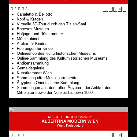
Canaletto & Bellotto
Kopf & Kragen
Virtuelle 3D-Tour durch den Tizian-Saal
Ephesos Museum
Hofjagd- und Rüstkammer
Münzkabinett
Atelier für Kinder
Führungen für Kinder
Onlineshop des Kulturhistorischen Museums
Online-Sammlung des Kulturhistorischen Museums
Antikensammlung
Gemäldegalerie
Kunstkammer Wien
Sammlung alter Musikinstrumente
Ägyptisch-Orientalische Sammlung
Sammlungen aus dem alten Ägypten, der Antike, dem
Mittelalter sowie der Neuzeit bis etwa 1800
AUSSTELLUNGEN /
Museum
ALBERTINA MODERN WIEN
Wien, Karlsplatz 5