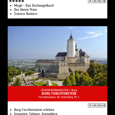
Mogli - Das Dschungelbuch
Der kleine Prinz
Science Busters
SEHENSWÜRDIGKEITEN /
Burg
BURG FORCHTENSTEIN
Forchtenstein, M.-Esterházy-Pl. 1
Burg Forchtenstein erleben
Granaten, Fahnen, Grenadiere