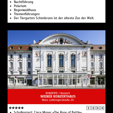
Nachtführung
Polarium
Regenwaldhaus
Themenführungen
Der Tiergarten Schönbrunn ist der älteste Zoo der Welt.
KONZERTE /
Konzert
WIENER KONZERTHAUS
Wien, Lothringerstraße 20
Schulkonzert: Ciara Moser »The Rose of Battle«