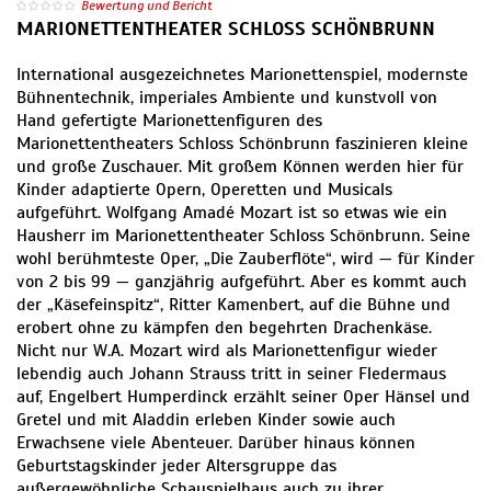
Bewertung und Bericht
MARIONETTENTHEATER SCHLOSS SCHÖNBRUNN
International ausgezeichnetes Marionettenspiel, modernste
Bühnentechnik, imperiales Ambiente und kunstvoll von
Hand gefertigte Marionettenfiguren des
Marionettentheaters Schloss Schönbrunn faszinieren kleine
und große Zuschauer. Mit großem Können werden hier für
Kinder adaptierte Opern, Operetten und Musicals
aufgeführt. Wolfgang Amadé Mozart ist so etwas wie ein
Hausherr im Marionettentheater Schloss Schönbrunn. Seine
wohl berühmteste Oper, „Die Zauberflöte“, wird — für Kinder
von 2 bis 99 — ganzjährig aufgeführt. Aber es kommt auch
der „Käsefeinspitz“, Ritter Kamenbert, auf die Bühne und
erobert ohne zu kämpfen den begehrten Drachenkäse.
Nicht nur W.A. Mozart wird als Marionettenfigur wieder
lebendig auch Johann Strauss tritt in seiner Fledermaus
auf, Engelbert Humperdinck erzählt seiner Oper Hänsel und
Gretel und mit Aladdin erleben Kinder sowie auch
Erwachsene viele Abenteuer. Darüber hinaus können
Geburtstagskinder jeder Altersgruppe das
außergewöhnliche Schauspielhaus auch zu ihrer