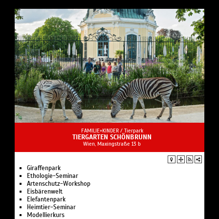
FAMILIE+KINDER /
Tierpark
TIERGARTEN SCHÖNBRUNN
Wien, Maxingstraße 13 b
Giraffenpark
Ethologie-Seminar
Artenschutz-Workshop
Eisbärenwelt
Elefantenpark
Heimtier-Seminar
Modellierkurs