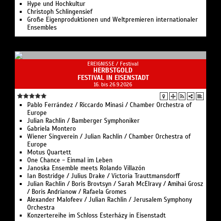
Hype und Hochkultur
Live-Musik – Alexander Regal
Christoph Schlingensief
Kulturvermittlung – Lukas Schiemer
Große Eigenproduktionen und Weltpremieren internationaler
Ensembles
Hospitanz & Aufbau, Video Support – Giuliano La
Pedalina
EREIGNISSE /
Festival
HERBSTGOLD
FESTIVAL IN EISENSTADT
16. bis 26.9.2026
Pablo Ferrández / Riccardo Minasi / Chamber Orchestra of
Europe
Julian Rachlin / Bamberger Symphoniker
Gabriela Montero
Wiener Singverein / Julian Rachlin / Chamber Orchestra of
Europe
Motus Quartett
One Chance - Einmal im Leben
Janoska Ensemble meets Rolando Villazón
Ian Bostridge / Julius Drake / Victoria Trauttmansdorff
Julian Rachlin / Boris Brovtsyn / Sarah McElravy / Amihai Grosz
/ Boris Andrianow / Rafaela Gromes
Alexander Malofeev / Julian Rachlin / Jerusalem Symphony
Orchestra
Konzertereihe im Schloss Esterházy in Eisenstadt