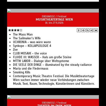
EREIGNISSE /
Festival
MUSIKTHEATERTAGE WIEN
16. bis 27.9.2026
The Mass Man
The Sailmaker’s Wife
UCHRONIA – was wäre wann
Synkope – KOLLAPSOLOGIE 4
Zoe
CLUB MOSAIK – the voice
FLUIDE III: WASSER – Hals um große Steine
MTTW LABOR – Dialoge über Weltsysteme
DIE SEELE DER DINGE – illuminated by the steady radiance
Maria und die Fledermaus
Smoking Kills
Contemporary Music Theatre Festival. Die Musiktheatertage
Wien suchen immer wieder neue Verbindungen zwischen
Musik, Text, Raum, Technologie, Künstlerinnen und Künstlern.
EREIGNISSE /
Festival
THEATER IM PARK WIEN