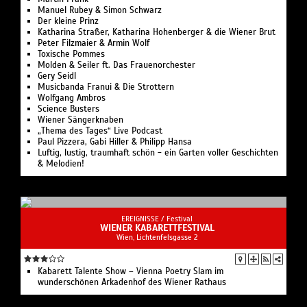
Manuel Rubey & Simon Schwarz
Der kleine Prinz
Katharina Straßer, Katharina Hohenberger & die Wiener Brut
Peter Filzmaier & Armin Wolf
Toxische Pommes
Molden & Seiler ft. Das Frauenorchester
Gery Seidl
Musicbanda Franui & Die Strottern
Wolfgang Ambros
Science Busters
Wiener Sängerknaben
„Thema des Tages“ Live Podcast
Paul Pizzera, Gabi Hiller & Philipp Hansa
Luftig, lustig, traumhaft schön - ein Garten voller Geschichten
& Melodien!
EREIGNISSE /
Festival
WIENER KABARETTFESTIVAL
Wien, Lichtenfelsgasse 2
Kabarett Talente Show – Vienna Poetry Slam im
wunderschönen Arkadenhof des Wiener Rathaus