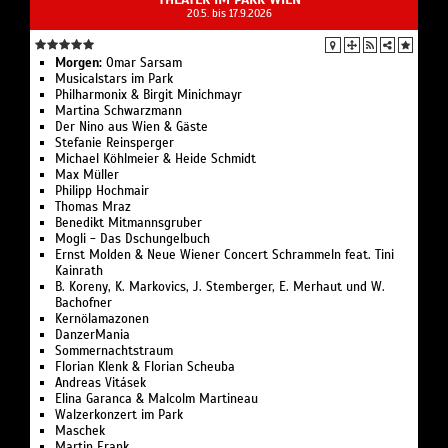
20.5. bis 17.9.2026
Morgen:
Omar Sarsam
Musicalstars im Park
Philharmonix & Birgit Minichmayr
Martina Schwarzmann
Der Nino aus Wien & Gäste
Stefanie Reinsperger
Michael Köhlmeier & Heide Schmidt
Max Müller
Philipp Hochmair
Thomas Mraz
Benedikt Mitmannsgruber
Mogli - Das Dschungelbuch
Ernst Molden & Neue Wiener Concert Schrammeln feat. Tini
Kainrath
B. Koreny, K. Markovics, J. Stemberger, E. Merhaut und W.
Bachofner
Kernölamazonen
DanzerMania
Sommernachts­traum
Florian Klenk & Florian Scheuba
Andreas Vitásek
Elina Garanca & Malcolm Martineau
Walzerkonzert im Park
Maschek
Martin Frank