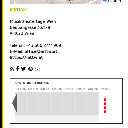
Leaflet
KONTAKT
Musiktheatertage Wien
Neubaugasse 33/1/9
A
-
1070
Wien
Telefon:
+43 660 2777 909
E-Mail:
office@mttw.at
https://mttw.at
BEWERTUNGSCHRONIK
5
Jan 26
Feb 26
Mär 26
Apr 26
Mai 26
Jun 26
Jul 26
Aug 26
total