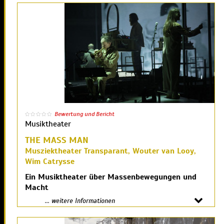
Bewertung und Bericht
Musiktheater
THE MASS MAN
Musziektheater Transparant, Wouter van Looy,
Wim Catrysse
Ein Musiktheater über Massenbewegungen und
Macht
... weitere Informationen
In
Masse und Macht
(1962) schildert
Nobelpreisträger Elias Canetti seine Erfahrungen