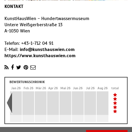
KONTAKT
KunstHausWien - Hundertwassermuseum
Untere Weißgerberstraße 13
A
-
1030
Wien
Telefon:
+43-1-712 04 91
E-Mail:
info@kunsthauswien.com
https://www.kunsthauswien.com
BEWERTUNGSCHRONIK
Dez 25
Jan 26
Feb 26
Mär 26
Apr 26
Mai 26
Jun 26
Jul 26
Aug 26
total