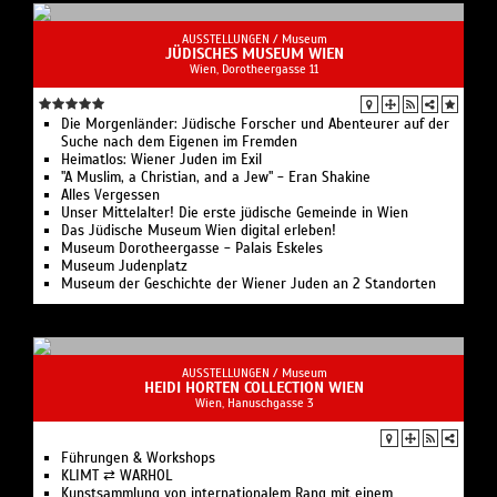
AUSSTELLUNGEN /
Museum
JÜDISCHES MUSEUM WIEN
Wien, Dorotheergasse 11
Die Morgenländer: Jüdische Forscher und Abenteurer auf der
Suche nach dem Eigenen im Fremden
Heimatlos: Wiener Juden im Exil
"A Muslim, a Christian, and a Jew" - Eran Shakine
Alles Vergessen
Unser Mittelalter! Die erste jüdische Gemeinde in Wien
Das Jüdische Museum Wien digital erleben!
Museum Dorotheergasse - Palais Eskeles
Museum Judenplatz
Museum der Geschichte der Wiener Juden an 2 Standorten
AUSSTELLUNGEN /
Museum
HEIDI HORTEN COLLECTION WIEN
Wien, Hanuschgasse 3
Führungen & Workshops
KLIMT ⇄ WARHOL
Kunstsammlung von internationalem Rang mit einem