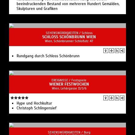
beeindruckenden Bestand von mehreren Hundert Gemälden,
Skulpturen und Grafiken
SEHENSWÜRDIGKEITEN /
Schloss
SCHLOSS SCHÖNBRUNN WIEN
Wien, Schönbrunner Schloßstr. 47
Rundgang durch Schloss Schönbrunn
EREIGNISSE /
Festspiele
WIENER FESTWOCHEN
Wien, Lehárgasse 11/1/6
Hype und Hochkultur
Christoph Schlingensief
SEHENSWÜRDIGKEITEN /
Burg