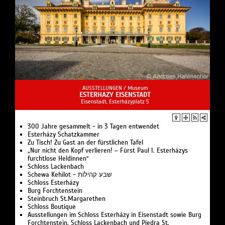
AUSSTELLUNGEN /
Museum
ESTERHAZY EISENSTADT
Eisenstadt, Esterházyplatz 5
300 Jahre gesammelt - in 3 Tagen entwendet
Esterházy Schatzkammer
Zu Tisch! Zu Gast an der fürstlichen Tafel
„Nur nicht den Kopf verlieren! – Fürst Paul I. Esterházys
furchtlose Heldinnen“
Schloss Lackenbach
Schewa Kehilot - שבע קהילות
Schloss Esterházy
Burg Forchtenstein
Steinbruch St.Margarethen
Schloss Boutique
Ausstellungen im Schloss Esterházy in Eisenstadt sowie Burg
Forchtenstein, Schloss Lackenbach und Piedra St.