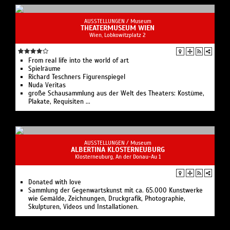
AUSSTELLUNGEN /
Museum
THEATERMUSEUM WIEN
Wien, Lobkowitzplatz 2
From real life into the world of art
Spielräume
Richard Teschners Figurenspiegel
Nuda Veritas
große Schausammlung aus der Welt des Theaters: Kostüme,
Plakate, Requisiten ...
AUSSTELLUNGEN /
Museum
ALBERTINA KLOSTERNEUBURG
Klosterneuburg, An der Donau-Au 1
Donated with love
Sammlung der Gegenwartskunst mit ca. 65.000 Kunstwerke
wie Gemälde, Zeichnungen, Druckgrafik, Photographie,
Skulpturen, Videos und Installationen.