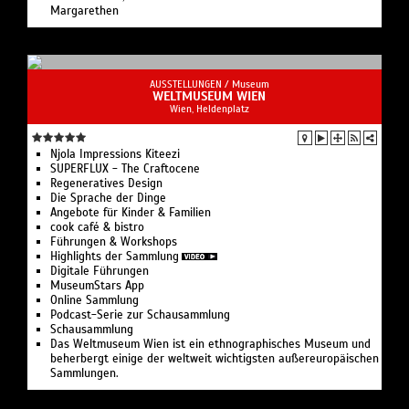
Margarethen
AUSSTELLUNGEN /
Museum
WELTMUSEUM WIEN
Wien, Heldenplatz
Njola Impressions Kiteezi
SUPERFLUX - The Craftocene
Regeneratives Design
Die Sprache der Dinge
Angebote für Kinder & Familien
cook café & bistro
Führungen & Workshops
Highlights der Sammlung
Digitale Führungen
MuseumStars App
Online Sammlung
Podcast-Serie zur Schausammlung
Schausammlung
Das Weltmuseum Wien ist ein ethnographisches Museum und
beherbergt einige der weltweit wichtigsten außereuropäischen
Sammlungen.