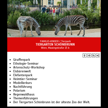
FAMILIE+KINDER /
Tierpark
TIERGARTEN SCHÖNBRUNN
Wien, Maxingstraße 13 b
Giraffenpark
Ethologie-Seminar
Artenschutz-Workshop
Eisbärenwelt
Elefantenpark
Heimtier-Seminar
Modellierkurs
Nachtführung
Polarium
Regenwaldhaus
Themenführungen
Der Tiergarten Schönbrunn ist der älteste Zoo der Welt.