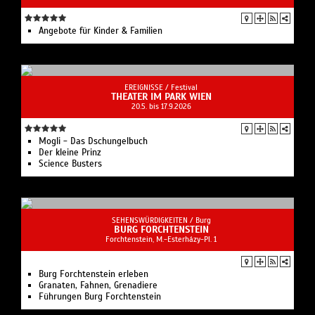
Angebote für Kinder & Familien
EREIGNISSE /
Festival
THEATER IM PARK WIEN
20.5. bis 17.9.2026
Mogli - Das Dschungelbuch
Der kleine Prinz
Science Busters
SEHENSWÜRDIGKEITEN /
Burg
BURG FORCHTENSTEIN
Forchtenstein, M.-Esterházy-Pl. 1
Burg Forchtenstein erleben
Granaten, Fahnen, Grenadiere
Führungen Burg Forchtenstein