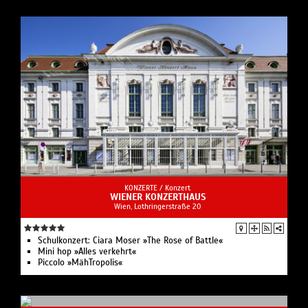
KONZERTE /
Konzert
WIENER KONZERTHAUS
Wien, Lothringerstraße 20
Schulkonzert: Ciara Moser »The Rose of Battle«
Mini hop »Alles verkehrt«
Piccolo »MähTropolis«