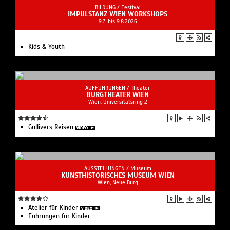
BILDUNG /
Festival
IMPULSTANZ WIEN WORKSHOPS
9.7. bis 9.8.2026
Kids & Youth
AUFFÜHRUNGEN /
Theater
BURGTHEATER WIEN
Wien, Universitätsring 2
Gullivers Reisen
AUSSTELLUNGEN /
Museum
KUNSTHISTORISCHES MUSEUM WIEN
Wien, Neue Burg
Atelier für Kinder
Führungen für Kinder