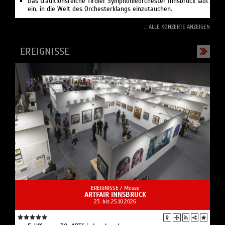
Das traditionsreiche Tiroler Symphonieorchester Innsbruck lädt
ein, in die Welt des Orchesterklangs einzutauchen.
... ALLE KONZERTE ANZEIGEN
EREIGNISSE
EREIGNISSE /
Messe
ARTFAIR INNSBRUCK
23. bis 25.10.2026