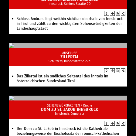
Innsbruck, Schloss Straße 20
Schloss Ambras liegt weithin sichtbar oberhalb von Innsbruck
in Tirol und zählt zu den wichtigsten Sehenswürdigkeiten der
Landeshauptstadt
AUSFLÜGE
ZILLERTAL
Schlitters, Bundesstraße 27d
Das Zillertal ist ein südliches Seitental des Inntals im
österreichischen Bundesland Tirol.
SEHENSWÜRDIGKEITEN /
Kirche
DOM ZU ST. JAKOB INNSBRUCK
Innsbruck, Domplatz
Der Dom zu St. Jakob in Innsbruck ist die Kathedrale
beziehungsweise der Bischofssitz der römisch-katholischen