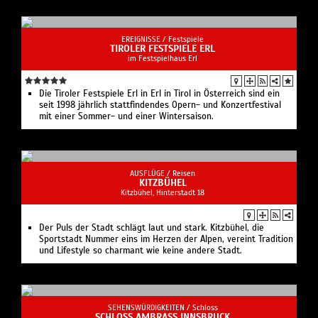
EREIGNISSE /
Festspiele
TIROLER FESTSPIELE ERL
im Festspielhaus Erl
Die Tiroler Festspiele Erl in Erl in Tirol in Österreich sind ein
seit 1998 jährlich stattfindendes Opern- und Konzertfestival
mit einer Sommer- und einer Wintersaison.
AUSFLÜGE /
Reisen
KITZBÜHEL
Kitzbühel, Hinterstadt 18
Der Puls der Stadt schlägt laut und stark. Kitzbühel, die
Sportstadt Nummer eins im Herzen der Alpen, vereint Tradition
und Lifestyle so charmant wie keine andere Stadt.
SEHENSWÜRDIGKEITEN /
Schloss
SCHLOSS AMBRASS INNSBRUCK