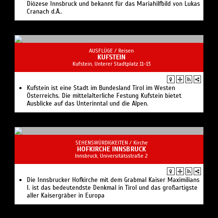
Diözese Innsbruck und bekannt für das Mariahilfbild von Lukas
Cranach d.Ä..
AUSFLÜGE /
Reisen
KUFSTEIN
Kufstein, Unterer Stadtplatz 11-13
Kufstein ist eine Stadt im Bundesland Tirol im Westen
Österreichs. Die mittelalterliche Festung Kufstein bietet
Ausblicke auf das Unterinntal und die Alpen.
SEHENSWÜRDIGKEITEN /
Kirche
HOFKIRCHE INNSBRUCK
Innsbruck, Universitätsstraße 2
Die Innsbrucker Hofkirche mit dem Grabmal Kaiser Maximilians
I. ist das bedeutendste Denkmal in Tirol und das großartigste
aller Kaisergräber in Europa