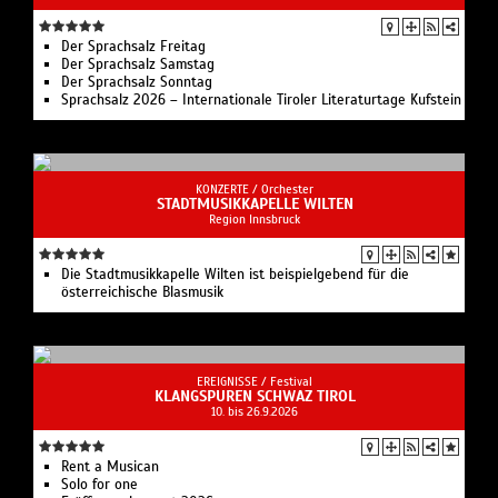
Der Sprachsalz Freitag
Der Sprachsalz Samstag
Der Sprachsalz Sonntag
Sprachsalz 2026 – Internationale Tiroler Literaturtage Kufstein
KONZERTE /
Orchester
STADTMUSIKKAPELLE WILTEN
Region Innsbruck
Die Stadtmusikkapelle Wilten ist beispielgebend für die
österreichische Blasmusik
EREIGNISSE /
Festival
KLANGSPUREN SCHWAZ TIROL
10. bis 26.9.2026
Rent a Musican
Solo for one