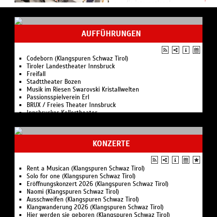
nur die internationale
Gegenwartskunst im
Mittelpunkt. Mit einer
hochkarätigen ...
AUFFÜHRUNGEN
Codeborn (Klangspuren Schwaz Tirol)
Tiroler Landestheater Innsbruck
Freifall
Stadttheater Bozen
Musik im Riesen Swarovski Kristallwelten
Passionsspielverein Erl
BRUX / Freies Theater Innsbruck
Innsbrucker Kellertheater
Stadttheater Meran
Kleinkunsttheater Carambolage
KONZERTE
Rent a Musican (Klangspuren Schwaz Tirol)
Solo for one (Klangspuren Schwaz Tirol)
Eröffnungskonzert 2026 (Klangspuren Schwaz Tirol)
Naomi (Klangspuren Schwaz Tirol)
Ausschweifen (Klangspuren Schwaz Tirol)
Klangwanderung 2026 (Klangspuren Schwaz Tirol)
Hier werden sie geboren (Klangspuren Schwaz Tirol)