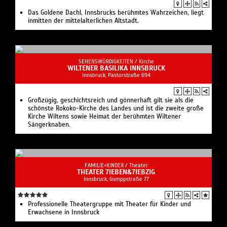
Das Goldene Dachl, Innsbrucks berühmtes Wahrzeichen, liegt
inmitten der mittelalterlichen Altstadt.
SEHENSWÜRDIGKEITEN /
Kirche
WILTENER BASILIKA INNSBRUCK
Innsbruck, Pastorstraße 694
Großzügig, geschichtsreich und gönnerhaft gilt sie als die
schönste Rokoko-Kirche des Landes und ist die zweite große
Kirche Wiltens sowie Heimat der berühmten Wiltener
Sängerknaben.
FAMILIE+KINDER /
Theater
THEATER 7IEBEN&7IEBZIG
Innsbruck, Gumppstraße 77
Professionelle Theatergruppe mit Theater für Kinder und
Erwachsene in Innsbruck