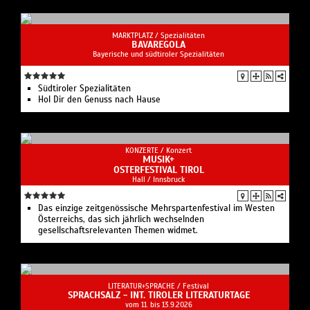
MARKTPLATZ /
Spezialitäten
BAVAREGOLA
Bayerische und südtiroler Spezialitäten
Südtiroler Spezialitäten
Hol Dir den Genuss nach Hause
KONZERTE /
Konzert
MUSIK+
OSTERFESTIVAL TIROL
Hall / Innsbruck
Das einzige zeitgenössische Mehrspartenfestival im Westen
Österreichs, das sich jährlich wechselnden
gesellschaftsrelevanten Themen widmet.
LITERATUR+SPRACHE /
Festival
SPRACHSALZ - INT. TIROLER LITERATURTAGE
vom 11. bis 13.9.2026