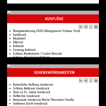
AUSFLÜGE
Klangwanderung 2026 (Klangspuren Schwaz Tirol)
Innsbruck
Kitzbühel
Zillertal
Kufstein
Festung Kufstein
Schloss Runkelstein / Castel Roncolo
Schloss Tirol / Castell Tirolo
Brunnenburg
SEHENSWÜRDIGKEITEN
Kaiserliche Hofburg Innsbruck
Schloss Ambrass Innsbruck
Dom zu St. Jakob Innsbruck
Hofkirche Innsbruck
Annasäule Innsbruck Maria-Theresien-Straße
Goldenes Dachl Innsbruck