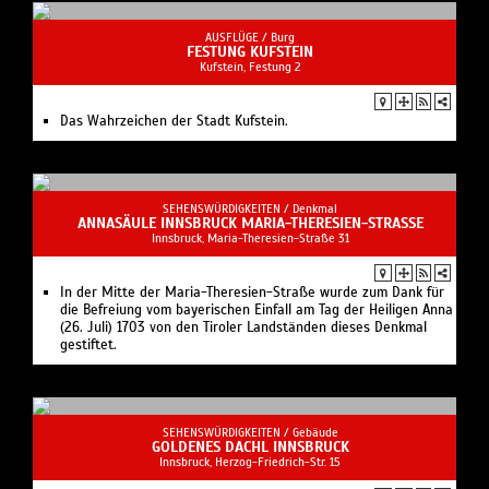
AUSFLÜGE /
Burg
FESTUNG KUFSTEIN
Kufstein, Festung 2
Das Wahrzeichen der Stadt Kufstein.
SEHENSWÜRDIGKEITEN /
Denkmal
ANNASÄULE INNSBRUCK MARIA-THERESIEN-STRASSE
Innsbruck, Maria-Theresien-Straße 31
In der Mitte der Maria-Theresien-Straße wurde zum Dank für
die Befreiung vom bayerischen Einfall am Tag der Heiligen Anna
(26. Juli) 1703 von den Tiroler Landständen dieses Denkmal
gestiftet.
SEHENSWÜRDIGKEITEN /
Gebäude
GOLDENES DACHL INNSBRUCK
Innsbruck, Herzog-Friedrich-Str. 15