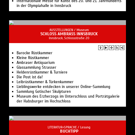
Internationale Messe für Kunst des 20. und 21. Jahrhunderts
in der Olympiahalle in Innsbruck
AUSSTELLUNGEN /
Museum
SCHLOSS AMBRASS INNSBRUCK
Innsbruck, Schlossstraße 20
Barocke Rüstkammer
Kleine Rüstkammer
Ambraser Antiquarium
Glassammlung Strasser
Heldenrüstkammer & Turniere
Die Post ist da!
Leibrüstkammer & Türkenkammer
Lieblingswerke entdecken in unserer Online-Sammlung
Sammlung Gotischer Skulpturen
Museum des Erzherzogs im Unterschloss und Porträtgalerie
der Habsburger im Hochschloss
LITERATUR+SPRACHE /
Lesung
BUCHTIPP