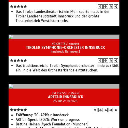
Das Tiroler Landestheater ist ein Mehrspartenhaus in der
Tiroler Landeshauptstadt Innsbruck und der größte
Theaterbetrieb Westösterreichs.
KONZERTE /
Konzert
TIROLER SYMPHONIE-ORCHESTER INNSBRUCK
Innsbruck, Rennweg 2
Das traditionsreiche Tiroler Symphonieorchester Innsbruck lädt
ein, in die Welt des Orchesterklangs einzutauchen.
EREIGNISSE /
Messe
ARTFAIR INNSBRUCK
23. bis 25.10.2026
Eröffnung:
30. ARTfair Innsbruck
ARTfair Special 2026: Work on progress
Bettina Heinen-Ayech Foundation (München)