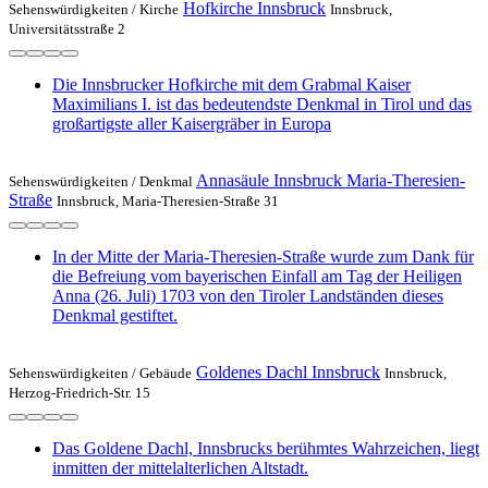
Hofkirche Innsbruck
Sehenswürdigkeiten /
Kirche
Innsbruck,
Universitätsstraße 2
Die Innsbrucker Hofkirche mit dem Grabmal Kaiser
Maximilians I. ist das bedeutendste Denkmal in Tirol und das
großartigste aller Kaisergräber in Europa
Annasäule Innsbruck Maria-Theresien-
Sehenswürdigkeiten /
Denkmal
Straße
Innsbruck, Maria-Theresien-Straße 31
In der Mitte der Maria-Theresien-Straße wurde zum Dank für
die Befreiung vom bayerischen Einfall am Tag der Heiligen
Anna (26. Juli) 1703 von den Tiroler Landständen dieses
Denkmal gestiftet.
Goldenes Dachl Innsbruck
Sehenswürdigkeiten /
Gebäude
Innsbruck,
Herzog-Friedrich-Str. 15
Das Goldene Dachl, Innsbrucks berühmtes Wahrzeichen, liegt
inmitten der mittelalterlichen Altstadt.