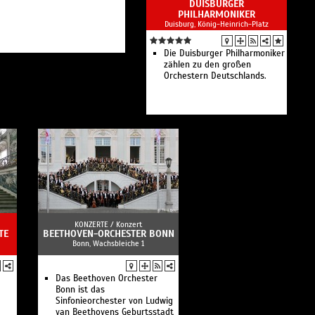
DUISBURGER
PHILHARMONIKER
Duisburg, König-Heinrich-Platz
Die Duisburger Philharmoniker
zählen zu den großen
Orchestern Deutschlands.
KONZERTE /
Konzert
TE
BEETHOVEN-ORCHESTER BONN
Bonn, Wachsbleiche 1
Das Beethoven Orchester
Bonn ist das
Sinfonieorchester von Ludwig
van Beethovens Geburtsstadt