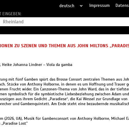
Impressum
Datens
T EINGEBEN:
XIONEN ZU SZENEN UND THEMEN AUS JOHN MILTONS „PARADIS
r, Heike Johanna Lindner – Viola da gamba
etzung mit fünf Gamben spürt das Brosse Consort zentralen Themen aus Jo
ch. Stücke von Anthony Holborne, in denen es um Hoffnung und Trauer ge
nen Frucht wider. Ein Canzonen-Thema von John Ward, das in der tiefst
men symbolisch für die symbiotische Liebesbeziehung zwischen Adam und
uszügen aus ihrem Gedicht „Paradiese“, die Kai Wessel zur Grundlage von 
precher und Gambenquintett. Am Ende steht eine bezaubernde musikalisch
tum (2026, UA), Musik für Gambenconsort von Anthony Holborne, Michael E
 „Paradise Lost”