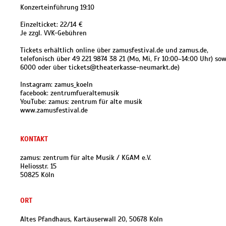
Konzerteinführung 19:10
Einzelticket: 22/14 €
Je zzgl. VVK-Gebühren
Tickets erhältlich online über zamusfestival.de und zamus.de,
telefonisch über 49 221 9874 38 21 (Mo, Mi, Fr 10:00–14:00 Uhr) s
6000 oder über tickets@theaterkasse-neumarkt.de)
Instagram: zamus_koeln
facebook: zentrumfueraltemusik
YouTube: zamus: zentrum für alte musik
www.zamusfestival.de
KONTAKT
zamus: zentrum für alte Musik / KGAM e.V.
Heliosstr. 15
50825 Köln
ORT
Altes Pfandhaus, Kartäuserwall 20, 50678 Köln