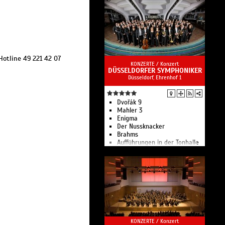
Na hör'n Sie mal
Konzert für Menschlichkeit
Flake geht ins Konzert I
Podcast der Tonhalle
Düsseldorf
Virtueller Rundgang durch das
"Planetarium der Musik"
Hotline 49 221 42 07
aktuelle Aufführungen
KONZERTE /
Konzert
DÜSSELDORFER SYMPHONIKER
Düsseldorf, Ehrenhof 1
Dvořák 9
Mahler 3
Enigma
Der Nussknacker
Brahms
Aufführungen in der Tonhalle
KONZERTE /
Konzert