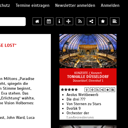
chutz
Termine eintragen
Newsletter anmelden
Anmelden
E LOST“
KONZERTE /
Konzert
TONHALLE DÜSSELDORF
hn Miltons „Paradise
Düsseldorf, Ehrenhof 1
ht, spiegeln die
en Stimme beginnt,
 Eva stehen. Das
Aeolus Wettbewerb
„Erlichtung“ wählte,
Die drei ???
e Vision Holbornes:
Von Sternen zu Stars
Dvořák 9
Orchester der
ast, John Ward, Luca
Landesregierung
Mike Oldfield Project
Michael Nast