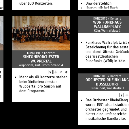
“
über 100 Konzerten.
Unwiderstehlich!
n«
Hausmusik bei Bach
KONZERTE /
Konzert
WDR FUNKHAUS
WALLRAFPLATZ
Köln, Wallrafplatz 1
Funkhaus Wallrafplatz ist 
Bezeichnung für das erste
und damit älteste Gebäud
KONZERTE /
Konzert
des Westdeutschen
SINFONIEORCHESTER
WUPPERTAL
Rundfunks (WDR) in Köln.
Wuppertal, Kurt-Drees-Straße 4
KONZERTE /
Konzert
T
Mehr als 40 Konzerte stehen
ORCHESTER RHEINKLANG
beim Sinfonieorchester
DÜSSELDORF
Wuppertal pro Saison auf
Düsseldorf, Wallstraße 1
dem Programm.
e”
Das Orchester RheinKlang
wurde 1991 als altstadthe
orchester gegründet und
bietet eine umfangreiche
musikalische Bandbreite.