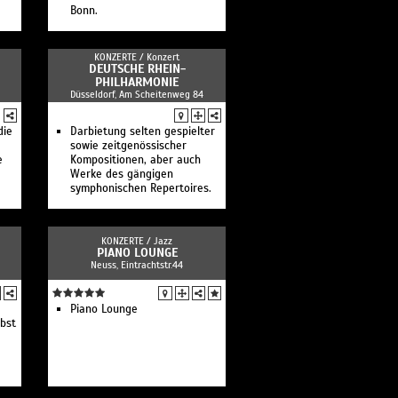
Bonn.
KONZERTE /
Konzert
DEUTSCHE RHEIN-
PHILHARMONIE
Düsseldorf, Am Scheitenweg 84
die
Darbietung selten gespielter
sowie zeitgenössischer
e
Kompositionen, aber auch
Werke des gängigen
symphonischen Repertoires.
KONZERTE /
Jazz
PIANO LOUNGE
Neuss, Eintrachtstr.44
Piano Lounge
rbst