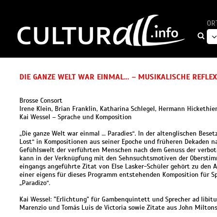
OR
DIE GANZE WELT WAR EINMAL… – MUSIKALISCHE REFLE
Brosse Consort
Irene Klein, Brian Franklin, Katharina Schlegel, Hermann Hickethie
Kai Wessel – Sprache und Komposition
„Die ganze Welt war einmal … Paradies“. In der altenglischen Bes
Lost“ in Kompositionen aus seiner Epoche und früheren Dekaden na
Gefühlswelt der verführten Menschen nach dem Genuss der verbote
kann in der Verknüpfung mit den Sehnsuchtsmotiven der Oberstim
eingangs angeführte Zitat von Else Lasker-Schüler gehört zu den A
einer eigens für dieses Programm entstehenden Komposition für S
„Paradizo“.
Kai Wessel: "Erlichtung" für Gambenquintett und Sprecher ad libi
Marenzio und Tomás Luis de Victoria sowie Zitate aus John Miltons