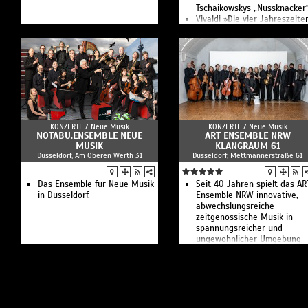
Tschaikowskys „Nussknacker
Vivaldi »Die vier Jahreszeite
Mozarts Jupiter-Sinfonie
Mendelsohns „Italienische“
»Freude, schöner
Götterfunken«
Chopins 2. Klavierkonzert /
Beethovens 7. Sinfonie
Vocal Lights
Fast Weibernacht
Rosendienstag
KONZERTE /
Neue Musik
KONZERTE /
Neue Musik
The Great Movie Night
NOTABU.ENSEMBLE NEUE
ART ENSEMBLE NRW
Schumanns Klavierkonzert /
MUSIK
KLANGRAUM 61
Brahms‘ 1. Sinfonie
Düsseldorf, Am Oberen Werth 31
Düsseldorf, Mettmannerstraße 61
Bruchs Violinkonzert /
Schumanns 4. Sinfonie
Das Ensemble für Neue Musik
Haydns 1. Cellokonzert /
Seit 40 Jahren spielt das AR
in Düsseldorf.
Mozarts „Prager Sinfonie“
Ensemble NRW innovative,
From Dark To Light
abwechslungsreiche
Orffs „Carmina Burana” /
zeitgenössische Musik in
Gershwins „Rhapsodie in Blu
spannungsreicher und
ungewöhnlicher Umgebung