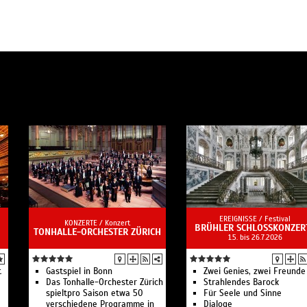
EREIGNISSE /
Festival
KONZERTE /
Konzert
BRÜHLER SCHLOSSKONZER
TONHALLE-ORCHESTER ZÜRICH
1.5. bis 26.7.2026
t
Gastspiel in Bonn
Zwei Genies, zwei Freunde
Das Tonhalle-Orchester Zürich
Strahlendes Barock
spieltpro Saison etwa 50
Für Seele und Sinne
verschiedene Programme in
Dialoge