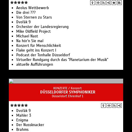
Aeolus Wettbewerb
Die drei ???
Von Sternen zu Stars
Dvořák 9
Orchester der Landesregierung
Mike Oldfield Project
Michael Nast
Na hör'n Sie mal
Konzert für Menschlichkeit
Flake geht ins Konzert I
Podcast der Tonhalle Düsseldorf
Virtueller Rundgang durch das "Planetarium der Musik"
aktuelle Aufführungen
KONZERTE /
Konzert
DÜSSELDORFER SYMPHONIKER
Düsseldorf, Ehrenhof 1
Dvořák 9
Mahler 3
Enigma
Der Nussknacker
Brahms