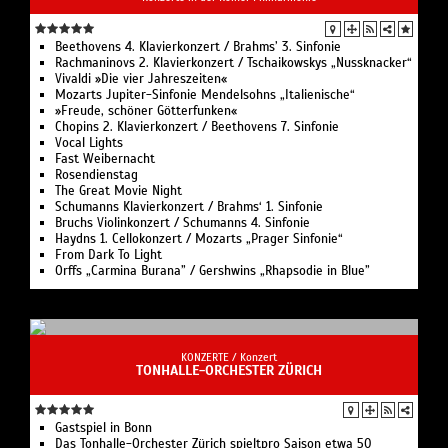
Beethovens 4. Klavierkonzert / Brahms’ 3. Sinfonie
Rachmaninovs 2. Klavierkonzert / Tschaikowskys „Nussknacker“
Vivaldi »Die vier Jahreszeiten«
Mozarts Jupiter-Sinfonie Mendelsohns „Italienische“
»Freude, schöner Götterfunken«
Chopins 2. Klavierkonzert / Beethovens 7. Sinfonie
Vocal Lights
Fast Weibernacht
Rosendienstag
The Great Movie Night
Schumanns Klavierkonzert / Brahms‘ 1. Sinfonie
Bruchs Violinkonzert / Schumanns 4. Sinfonie
Haydns 1. Cellokonzert / Mozarts „Prager Sinfonie“
From Dark To Light
Orffs „Carmina Burana” / Gershwins „Rhapsodie in Blue”
KONZERTE /
Konzert
TONHALLE-ORCHESTER ZÜRICH
Gastspiel in Bonn
Das Tonhalle-Orchester Zürich spieltpro Saison etwa 50