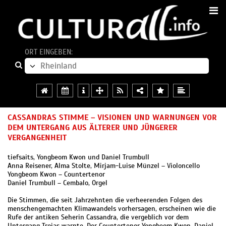
ORT EINGEBEN:
CASSANDRAS STIMME – VISIONEN UND WARNUNGEN VOR
DEM UNTERGANG AUS ÄLTERER UND JÜNGERER
VERGANGENHEIT
tiefsaits, Yongbeom Kwon und Daniel Trumbull
Anna Reisener, Alma Stolte, Mirjam-Luise Münzel – Violoncello
Yongbeom Kwon – Countertenor
Daniel Trumbull – Cembalo, Orgel
Die Stimmen, die seit Jahrzehnten die verheerenden Folgen des
menschengemachten Klimawandels vorhersagen, erscheinen wie die
Rufe der antiken Seherin Cassandra, die vergeblich vor dem
Untergang Trojas warnte. Der Countertenor Yongbeom Kwon, Daniel