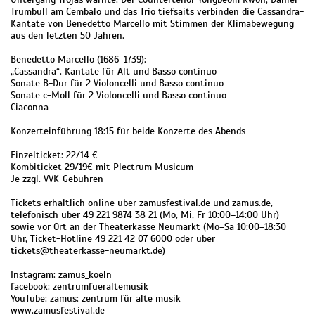
Trumbull am Cembalo und das Trio tiefsaits verbinden die Cassandra-
Kantate von Benedetto Marcello mit Stimmen der Klimabewegung
aus den letzten 50 Jahren.
Benedetto Marcello (1686–1739):
„Cassandra“. Kantate für Alt und Basso continuo
Sonate B-Dur für 2 Violoncelli und Basso continuo
Sonate c-Moll für 2 Violoncelli und Basso continuo
Ciaconna
Konzerteinführung 18:15 für beide Konzerte des Abends
Einzelticket: 22/14 €
Kombiticket 29/19€ mit Plectrum Musicum
Je zzgl. VVK-Gebühren
Tickets erhältlich online über zamusfestival.de und zamus.de,
telefonisch über 49 221 9874 38 21 (Mo, Mi, Fr 10:00–14:00 Uhr)
sowie vor Ort an der Theaterkasse Neumarkt (Mo–Sa 10:00–18:30
Uhr, Ticket-Hotline 49 221 42 07 6000 oder über
tickets@theaterkasse-neumarkt.de)
Instagram: zamus_koeln
facebook: zentrumfueraltemusik
YouTube: zamus: zentrum für alte musik
www.zamusfestival.de