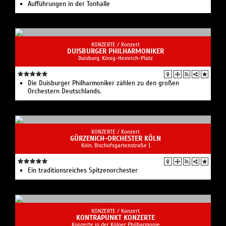
Aufführungen in der Tonhalle
KONZERTE /
Konzert
DUISBURGER PHILHARMONIKER
Duisburg, König-Heinrich-Platz
Die Duisburger Philharmoniker zählen zu den großen
Orchestern Deutschlands.
KONZERTE /
Konzert
GÜRZENICH-ORCHESTER KÖLN
Köln, Bischofsgartenstraße 1
Ein traditionsreiches Spitzenorchester
KONZERTE /
Konzert
KONTRAPUNKT KONZERTE
Konzerte in der Kölner Philharmonie