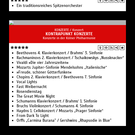
Ein traditionsreiches Spitzenorchester
KONZERTE /
Konzert
KONTRAPUNKT KONZERTE
Konzerte in der Kölner Philharmonie
Beethovens 4. Klavierkonzert / Brahms’ 3. Sinfonie
Rachmaninovs 2. Klavierkonzert / Tschaikowskys „Nussknacker“
Vivaldi »Die vier Jahreszeiten«
Mozarts Jupiter-Sinfonie Mendelsohns „Italienische“
»Freude, schöner Götterfunken«
Chopins 2. Klavierkonzert / Beethovens 7. Sinfonie
Vocal Lights
Fast Weibernacht
Rosendienstag
The Great Movie Night
Schumanns Klavierkonzert / Brahms‘ 1. Sinfonie
Bruchs Violinkonzert / Schumanns 4. Sinfonie
Haydns 1. Cellokonzert / Mozarts „Prager Sinfonie“
From Dark To Light
Orffs „Carmina Burana” / Gershwins „Rhapsodie in Blue”