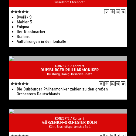
Düsseldorf, Ehrenhof 1
Dvořák 9
Mahler 3
Enigma
Der Nussknacker
Brahms
Aufführungen in der Tonhalle
KONZERTE /
Konzert
DUISBURGER PHILHARMONIKER
Duisburg, König-Heinrich-Platz
Die Duisburger Philharmoniker zählen zu den großen
Orchestern Deutschlands.
KONZERTE /
Konzert
GÜRZENICH-ORCHESTER KÖLN
Köln, Bischofsgartenstraße 1