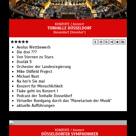
KONZERTE /
Konzert
TONHALLE DÜSSELDORF
Düsseldorf, Ehrenhof 1
Aeolus Wettbewerb
Die drei ???
Von Sternen zu Stars
Dvořák 9
Orchester der Landesregierung
Mike Oldfield Project
Michael Nast
Na hör'n Sie mal
Konzert für Menschlichkeit
Flake geht ins Konzert I
Podcast der Tonhalle Düsseldorf
Virtueller Rundgang durch das "Planetarium der Musik"
aktuelle Aufführungen
KONZERTE /
Konzert
DÜSSELDORFER SYMPHONIKER