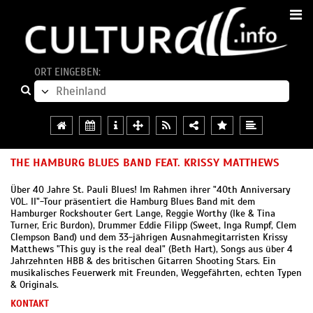
ORT EINGEBEN:
THE HAMBURG BLUES BAND FEAT. KRISSY MATTHEWS
Über 40 Jahre St. Pauli Blues! Im Rahmen ihrer "40th Anniversary
VOL. II"-Tour präsentiert die Hamburg Blues Band mit dem
Hamburger Rockshouter Gert Lange, Reggie Worthy (Ike & Tina
Turner, Eric Burdon), Drummer Eddie Filipp (Sweet, Inga Rumpf, Clem
Clempson Band) und dem 33-jährigen Ausnahmegitarristen Krissy
Matthews "This guy is the real deal" (Beth Hart), Songs aus über 4
Jahrzehnten HBB & des britischen Gitarren Shooting Stars. Ein
musikalisches Feuerwerk mit Freunden, Weggefährten, echten Typen
& Originals.
KONTAKT