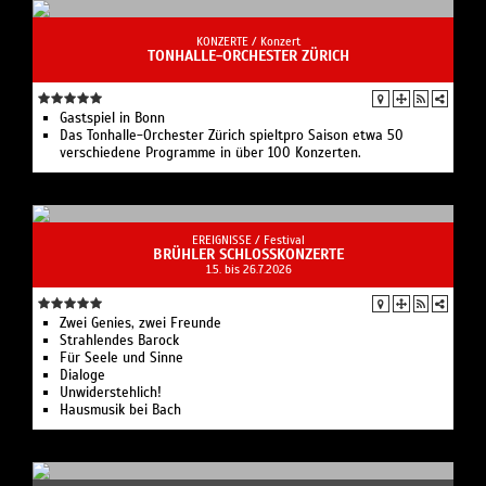
KONZERTE /
Konzert
TONHALLE-ORCHESTER ZÜRICH
Gastspiel in Bonn
Das Tonhalle-Orchester Zürich spieltpro Saison etwa 50
verschiedene Programme in über 100 Konzerten.
EREIGNISSE /
Festival
BRÜHLER SCHLOSSKONZERTE
1.5. bis 26.7.2026
Zwei Genies, zwei Freunde
Strahlendes Barock
Für Seele und Sinne
Dialoge
Unwiderstehlich!
Hausmusik bei Bach