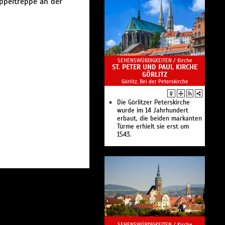
ppeltreppe an der
SEHENSWÜRDIGKEITEN /
Kirche
ST. PETER UND PAUL KIRCHE
GÖRLITZ
Görlitz, Bei der Peterskirche
Die Görlitzer Peterskirche
wurde im 14 Jahrhundert
erbaut, die beiden markanten
Türme erhielt sie erst um
1543.
SEHENSWÜRDIGKEITEN /
Kirche