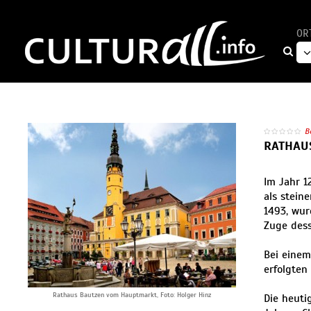
OR
B
RATHAU
Im Jahr 1
als stein
1493, wur
Zuge des
Bei einem
erfolgten
Rathaus Bautzen vom Hauptmarkt, Foto: Holger Hinz
Die heuti