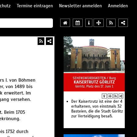
chutz
Termine eintragen
Newsletter anmelden
Anmelden
SEHENSWÜRDIGKEITEN /
Burg
rs I. von Böhmen
KAISERTRUTZ GÖRLITZ
er, von 1489 bis
Görlitz, Platz des 17. Juni 1
 erweitert. Im
gang versehen.
Der Kaisertrutz ist eine der 4
erhaltenen, von einstmals 32
Basteien, die die Stadt Görlitz
t. Beim 1705
zur Verteidigung besaß.
Bekrönung.
is 1732 durch