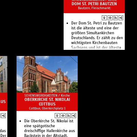
DOM ST. PETRI BAUTZEN
Bautzen, Fleischmarkt
Der Dom St. Petri zu Bautzen
ist die älteste und eine der
größten Simultankirchen
Deutschlands. Er zählt zu den
wichtigsten Kirchenbauten
Sachsens und ist der älteste
Kirchenstandort der
Oberlausitz.
SEHENSWÜRDIGKEITEN /
Kirche
OBERKIRCHE ST. NIKOLAI
BUS
COTTBUS
Cottbus, Oberkirchplatz 1
Die Oberkirche St. Nikolai ist
eine spätgotische
 das
dreischiffige Hallenkirche aus
 Der
Backstein in der Altstadt.