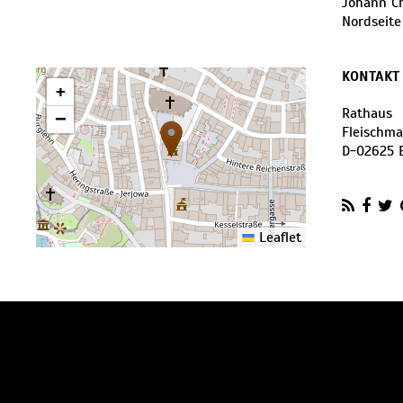
Johann Ch
Nordseite
KONTAKT
+
Rathaus
−
Fleischma
D
-
02625
Leaflet