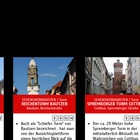
SEHENSWÜRDIGKEITEN /
Turm
SEHENSWÜRDIGKEITEN /
Turm
REICHENTURM BAUTZEN
SPREMBERGER TURM COTT
Bautzen, Reichenstraße
Cottbus, Spremberger Straße
Auch als "Schiefer Turm" von
Der ca. 29 Meter hohe
Bautzen bezeichnet , hat man
Spremberger Turm in der
von der Aussichtsplattform
mittelalterlich Altstadt ist
einen herrlichen Blick auf die
Wahrzeichen von Cottbus.