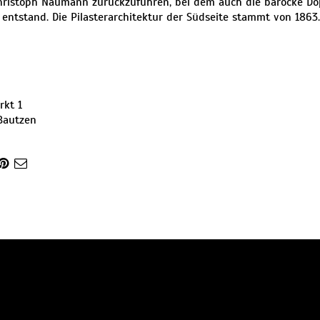
ristoph Naumann zurückzuführen, bei dem auch die barocke Do
 entstand. Die Pilasterarchitektur der Südseite stammt von 1863.
rkt 1
Bautzen