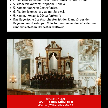
2. Familien-Kammerkonzert: Gute Musik ist kein Zufall
5. Akademiekonzert: Stéphane Denève
5. Kammerkonzert: Götterfunken III
6. Akademiekonzert: Vladimir Jurowski
6. Kammerkonzert: Götterfunken IV
Das Bayerische Staatsorchester ist der Klangkörper der
Bayerischen Staatsoper München und eines der ältesten und
renommiertesten Orchester weltweit.
KONZERTE /
Chor
LASSUS CHOR MÜNCHEN
München, Wilhem-Hale-Str. 25