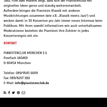
Tanz, Film oder Malerei zeigt, dass sich der Pianistenclub mit
originellen Ideen gerne und ständig weiterentwickelt.
Außerdem bringen die Pianisten Klassik mit anderen
Musikrichtungen zusammen (wie z.B. „Klassik meets Jazz“) und
wecken damit in 30 Konzerten pro Jahr immer neues Interesse beim
Publikum. Mit ihren sowohl informativen wie auch unterhaltsamen
Moderationen beziehen die Pianisten ihre Zuhörer in jedes
Konzertereignis mit ein.
KONTAKT
PIANISTENCLUB MÜNCHEN E.V.
Postfach 140469
D
-
80454
München
Telefon:
089/9545 6009
Fax:
089/8207 1161
E-Mail:
info@pianistenclub.de