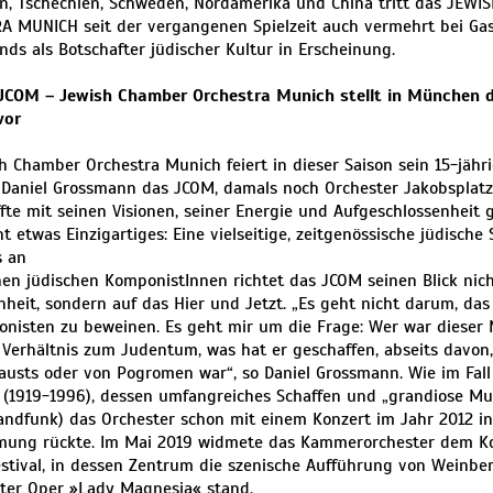
n, Tschechien, Schweden, Nordamerika und China tritt das JEW
 MUNICH seit der vergangenen Spielzeit auch vermehrt bei Gas
nds als Botschafter jüdischer Kultur in Erscheinung.
 JCOM – Jewish Chamber Orchestra Munich stellt in München d
vor
h Chamber Orchestra Munich feiert in dieser Saison sein 15-jähr
Daniel Grossmann das JCOM, damals noch Orchester Jakobsplat
fte mit seinen Visionen, seiner Energie und Aufgeschlossenheit
t etwas Einzigartiges: Eine vielseitige, zeitgenössische jüdische
s an
en jüdischen KomponistInnen richtet das JCOM seinen Blick nich
heit, sondern auf das Hier und Jetzt. „Es geht nicht darum, das 
nisten zu beweinen. Es geht mir um die Frage: Wer war dieser 
n Verhältnis zum Judentum, was hat er geschaffen, abseits davon,
austs oder von Pogromen war“, so Daniel Grossmann. Wie im Fal
(1919-1996), dessen umfangreiches Schaffen und „grandiose Mu
andfunk) das Orchester schon mit einem Konzert im Jahr 2012 in 
ung rückte. Im Mai 2019 widmete das Kammerorchester dem K
stival, in dessen Zentrum die szenische Aufführung von Weinber
ter Oper »Lady Magnesia« stand.