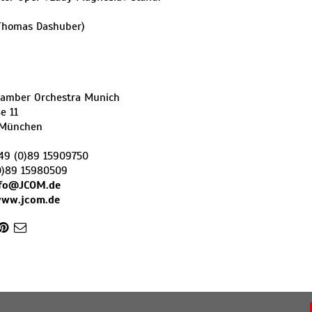
 Thomas Dashuber)
hamber Orchestra Munich
e 11
München
49 (0)89 15909750
0)89 15980509
nfo@JCOM.de
www.jcom.de