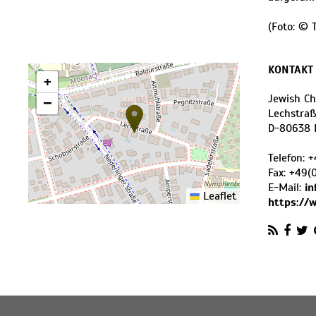
(Foto: ©
KONTAKT
+
Jewish C
−
Lechstraß
D
-
80638
Telefon:
+
Fax:
+49(
E-Mail:
i
Leaflet
https://