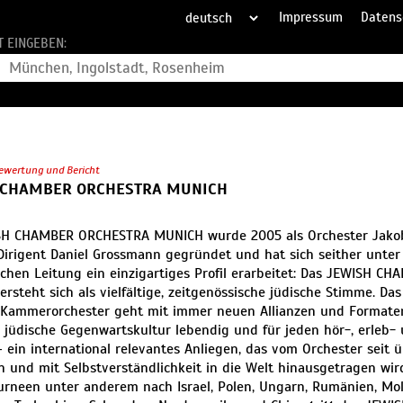
Impressum
Datens
T EINGEBEN:
ewertung und Bericht
 CHAMBER ORCHESTRA MUNICH
SH CHAMBER ORCHESTRA MUNICH wurde 2005 als Orchester Jako
irigent Daniel Grossmann gegründet und hat sich seither unter
schen Leitung ein einzigartiges Profil erarbeitet: Das JEWISH 
rsteht sich als vielfältige, zeitgenössische jüdische Stimme. Das
 Kammerorchester geht mit immer neuen Allianzen und Formate
jüdische Gegenwartskultur lebendig und für jeden hör-, erleb- 
ein international relevantes Anliegen, das vom Orchester seit 
ch und mit Selbstverständlichkeit in die Welt hinausgetragen wir
rneen unter anderem nach Israel, Polen, Ungarn, Rumänien, Mol