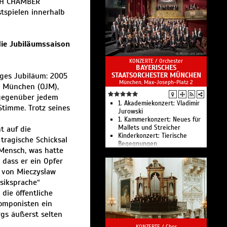
ISH CHAMBER
tspielen innerhalb
ie Jubiläumssaison
KONZERTE /
Orchester
BAYERISCHES
iges Jubiläum: 2005
STAATSORCHESTER MÜNCHEN
München, Max-Joseph-Platz 2
z München (OJM),
 gegenüber jedem
1. Akademiekonzert: Vladimir
 Stimme. Trotz seines
Jurowski
1. Kammerkonzert: Neues für
Mallets und Streicher
t auf die
Kinderkonzert: Tierische
tragische Schicksal
Begegnungen
Mensch, was hatte
2. Kammerkonzert:
 dass er ein Opfer
Bläserklänge
2. Akademiekonzert: Robin
l von Mieczysław
Ticciati
siksprache“
3. Akademiekonzert: Vladimir
die öffentliche
Jurowski
1. Familien-Kammerkonzert:
omponisten ein
Rhythmus im Körper
gs äußerst selten
3. Kammerkonzert:
Götterfunken I
KONZERTE /
Chor