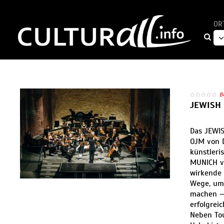
OR
B
JEWISH
Das JEWI
OJM von D
künstleri
MUNICH ve
wirkende
Wege, um 
machen — 
erfolgrei
Neben Tou