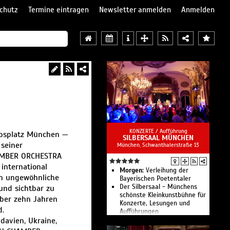
chutz
Termine eintragen
Newsletter anmelden
Anmelden
KONZERTE /
Aufführung
bsplatz München —
SILBERSAAL MÜNCHEN
 seiner
München, Schwanthalerstraße 13
CHAMBER ORCHESTRA
 international
Morgen:
Verleihung der
n ungewöhnliche
Bayerischen Poetentaler
Der Silbersaal - Münchens
und sichtbar zu
schönste Kleinkunstbühne für
über zehn Jahren
Konzerte, Lesungen und
d.
Aufführungen
davien, Ukraine,