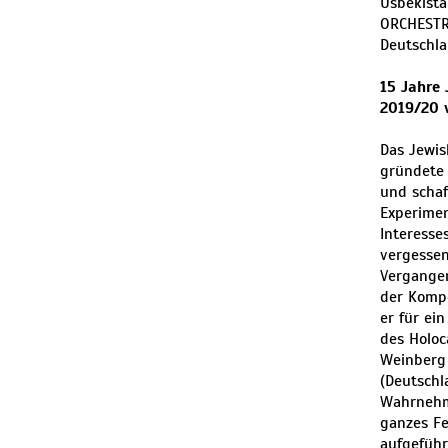
Usbekista
ORCHESTRA
Deutschla
15 Jahre
2019/20 
Das Jewis
gründete 
und schaf
Experimen
Interesse
vergessen
Vergangen
der Kompo
er für ei
des Holoc
Weinberg 
(Deutschl
Wahrnehm
ganzes Fe
aufgeführ