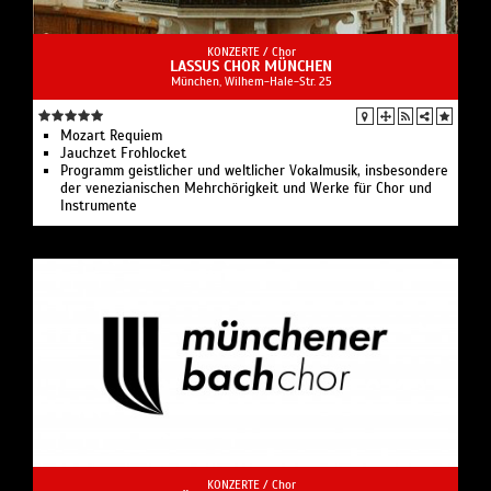
KONZERTE /
Chor
LASSUS CHOR MÜNCHEN
München, Wilhem-Hale-Str. 25
Mozart Requiem
Jauchzet Frohlocket
Programm geistlicher und weltlicher Vokalmusik, insbesondere
der venezianischen Mehrchörigkeit und Werke für Chor und
Instrumente
KONZERTE /
Chor