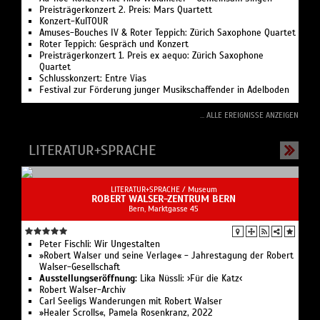
Preisträgerkonzert 2. Preis: Mars Quartett
Konzert-KulTOUR
Amuses-Bouches IV & Roter Teppich: Zürich Saxophone Quartet
Roter Teppich: Gespräch und Konzert
Preisträgerkonzert 1. Preis ex aequo: Zürich Saxophone
Quartet
Schlusskonzert: Entre Vias
Festival zur Förderung junger Musikschaffender in Adelboden
... ALLE EREIGNISSE ANZEIGEN
LITERATUR+SPRACHE
LITERATUR+SPRACHE /
Museum
ROBERT WALSER-ZENTRUM BERN
Bern, Marktgasse 45
Peter Fischli: Wir Ungestalten
»Robert Walser und seine Verlage« - Jahrestagung der Robert
Walser-Gesellschaft
Ausstellungseröffnung:
Lika Nüssli: ›Für die Katz‹
Robert Walser-Archiv
Carl Seeligs Wanderungen mit Robert Walser
»Healer Scrolls«, Pamela Rosenkranz, 2022