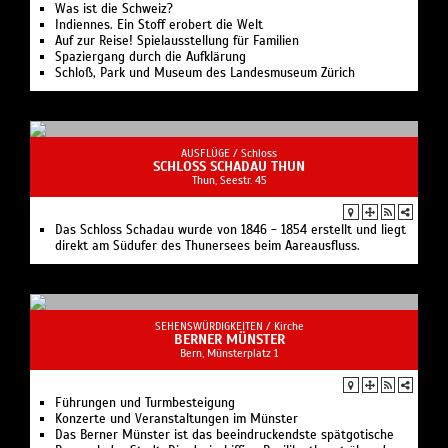
Was ist die Schweiz?
Indiennes. Ein Stoff erobert die Welt
Auf zur Reise! Spielausstellung für Familien
Spaziergang durch die Aufklärung
Schloß, Park und Museum des Landesmuseum Zürich
AUSFLÜGE /
Schloss
SCHLOSS SCHADAU THUN
Thun, Seestr. 45
Das Schloss Schadau wurde von 1846 - 1854 erstellt und liegt
direkt am Südufer des Thunersees beim Aareausfluss.
SEHENSWÜRDIGKEITEN /
Kirche
BERNER MÜNSTER
Bern, Münsterplatz 1
Führungen und Turmbesteigung
Konzerte und Veranstaltungen im Münster
Das Berner Münster ist das beeindruckendste spätgotische