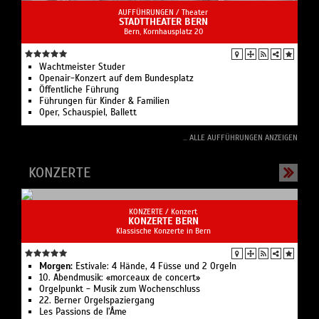
AUFFÜHRUNGEN /
Theater
STADTTHEATER BERN
Bern, Kornhausplatz 20
Wachtmeister Studer
Openair-Konzert auf dem Bundesplatz
Öffentliche Führung
Führungen für Kinder & Familien
Oper, Schauspiel, Ballett
... ALLE AUFFÜHRUNGEN ANZEIGEN
KONZERTE
KONZERTE /
Konzert
KONZERTE BERN
Klassische Konzerte in Bern
Morgen:
Estivale: 4 Hände, 4 Füsse und 2 Orgeln
10. Abendmusik: «morceaux de concert»
Orgelpunkt - Musik zum Wochenschluss
22. Berner Orgelspaziergang
Les Passions de l’Âme