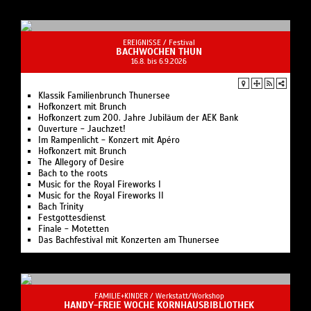
EREIGNISSE /
Festival
BACHWOCHEN THUN
16.8. bis 6.9.2026
Klassik Familienbrunch Thunersee
Hofkonzert mit Brunch
Hofkonzert zum 200. Jahre Jubiläum der AEK Bank
Ouverture - Jauchzet!
Im Rampenlicht - Konzert mit Apéro
Hofkonzert mit Brunch
The Allegory of Desire
Bach to the roots
Music for the Royal Fireworks I
Music for the Royal Fireworks II
Bach Trinity
Festgottesdienst
Finale - Motetten
Das Bachfestival mit Konzerten am Thunersee
FAMILIE+KINDER /
Werkstatt/Workshop
HANDY-FREIE WOCHE KORNHAUSBIBLIOTHEK