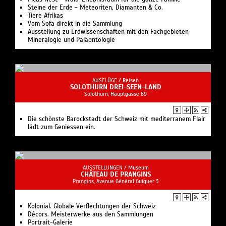
Steine der Erde - Meteoriten, Diamanten & Co.
Tiere Afrikas
Vom Sofa direkt in die Sammlung
Ausstellung zu Erdwissenschaften mit den Fachgebieten
Mineralogie und Paläontologie
AUSFLÜGE /
Reisen
SOLOTHURN DREI-SEEN-LAND
Solothurn, Hauptgasse 69
Die schönste Barockstadt der Schweiz mit mediterranem Flair
lädt zum Geniessen ein.
AUSSTELLUNGEN /
Museum
CHÂTEAU DE PRANGINS
Prangins, Avenue Général Guiguer 3
Kolonial. Globale Verflechtungen der Schweiz
Décors. Meisterwerke aus den Sammlungen
Portrait-Galerie