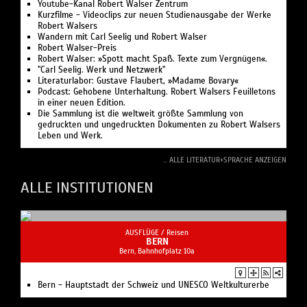
Youtube-Kanal Robert Walser Zentrum
Kurzfilme - Videoclips zur neuen Studienausgabe der Werke
Robert Walsers
Wandern mit Carl Seelig und Robert Walser
Robert Walser-Preis
Robert Walser: »Spott macht Spaß. Texte zum Vergnügen«.
"Carl Seelig. Werk und Netzwerk"
Literaturlabor: Gustave Flaubert, »Madame Bovary«
Podcast: Gehobene Unterhaltung. Robert Walsers Feuilletons
in einer neuen Edition.
Die Sammlung ist die weltweit größte Sammlung von
gedruckten und ungedruckten Dokumenten zu Robert Walsers
Leben und Werk.
... ALLE LITERATUR+SPRACHE ANZEIGEN
ALLE INSTITUTIONEN
AUSFLÜGE /
Reisen
BERN
Bern, Bahnhofplatz 10a
Bern - Hauptstadt der Schweiz und UNESCO Weltkulturerbe