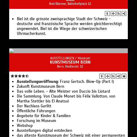
Biel/Bienne, Bahnhofplatz 12
Biel ist die grösste zweisprachige Stadt der Schweiz -
deutsche und französische Sprache werden gleichberechtigt
angewendet. Biel ist die Wiege der schweizerischen
Uhrmacherkunst.
AUSSTELLUNGEN /
Museum
KUNSTMUSEUM BERN
Bern, Hodlerstr. 12
Ausstellungseröffnung:
Franz Gertsch. Blow-Up (Part I)
Zukunft Kunst­museum Bern
Das volle Leben. - Alte Meister von Duccio bis Liotard
Die Sammlung. Von Claude Monet bis Félix Vallotton, von
Martha Stettler bis El Anatsui
Der Nachlass Gurlitt
Öffentliche Führungen
Angebote für Kinder & Familien
Forschung im Museum
Webshop
Ausstellungen digital entdecken
das älteste Kunstmuseum der Schweiz mit einer permanenten