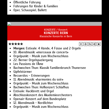
Öffentliche Führung
Führungen für Kinder & Familien
Oper, Schauspiel, Ballett
KONZERTE /
Konzert
KONZERTE BERN
Klassische Konzerte in Bern
Morgen:
Estivale: 4 Hände, 4 Füsse und 2 Orgeln
10. Abendmusik: «morceaux de concert»
Orgelpunkt - Musik zum Wochenschluss
22. Berner Orgelspaziergang
Les Passions de l’Âme
Bachwochen Thun: Klassik Familienbrunch Thunersee
Gipfelstürmer
Recuerdos - Erinnerungen
11. Abendmusik: «harmonies du soir»
Orgelpunkt - Musik zum Wochenschluss
Bachwochen Thun: Hofkonzert Schlafhus
Estivale: Hackbrett und Orgel
Abschlusskonzert des Akademieorchesters
Openair-Konzert auf dem Bundesplatz
12. Abendmusik - Nordlichter
Orgelpunkt - Musik zum Wochenschluss