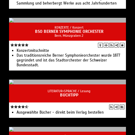
Sammlung und beherbergt Werke aus acht Jahrhunderten
KONZERTE /
Konzert
BSO BERNER SYMPHONIE ORCHESTER
Bern, Münzgraben 2
Konzertmitschnitte
Das traditionsreiche Berner Symphonieorchester wurde 1877
gegründet und ist das Stadtorchester der Schweizer
Bundesstadt.
LITERATUR+SPRACHE /
Lesung
BUCHTIPP
Ausgewählte Bücher - direkt beim Verlag bestellen