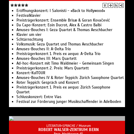
Eröffnungskonzert: I Salonisti - «Back to Hollywood»
Festivalklavier
Preisträgerkonzert: Ensemble Brisæ & Goran Kovačević
Da Capo-Konzert: Eoin Ducrot, Alex & Castro Balbi
Amuses-Bouches I: Geza Quartet & Thomas Aeschbacher
Klavier um vier
Schtärnschtung
Volksmusik: Geza Quartet und Thomas Aeschbacher
Amuses-Bouches II: A-Delta Trio
Preisträgerkonzert 1. Preis ex aequo: A-Delta Trio
Amuses-Bouches III: Mars Quartett
Ad-hoc-Konzert mit Timo Waldmeier - Gemeinsam Singen
Preisträgerkonzert 2. Preis: Mars Quartett
Konzert-KulTOUR
Amuses-Bouches IV & Roter Teppich: Zürich Saxophone Quartet
Roter Teppich: Gespräch und Konzert
Preisträgerkonzert 1. Preis ex aequo: Zürich Saxophone
Quartet
Schlusskonzert: Entre Vias
Festival zur Förderung junger Musikschaffender in Adelboden
LITERATUR+SPRACHE /
Museum
ROBERT WALSER-ZENTRUM BERN
Bern, Marktgasse 45