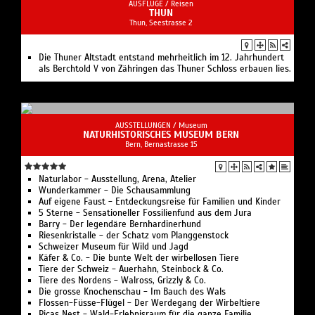
AUSFLÜGE /
Reisen
THUN
Thun, Seestrasse 2
Die Thuner Altstadt entstand mehrheitlich im 12. Jahrhundert
als Berchtold V von Zähringen das Thuner Schloss erbauen lies.
AUSSTELLUNGEN /
Museum
NATURHISTORISCHES MUSEUM BERN
Bern, Bernastrasse 15
Naturlabor - Ausstellung, Arena, Atelier
Wunderkammer - Die Schausammlung
Auf eigene Faust - Entdeckungsreise für Familien und Kinder
5 Sterne - Sensationeller Fossilienfund aus dem Jura
Barry - Der legendäre Bernhardinerhund
Riesenkristalle - der Schatz vom Planggenstock
Schweizer Museum für Wild und Jagd
Käfer & Co. - Die bunte Welt der wirbellosen Tiere
Tiere der Schweiz - Auerhahn, Steinbock & Co.
Tiere des Nordens - Walross, Grizzly & Co.
Die grosse Knochenschau - Im Bauch des Wals
Flossen-Füsse-Flügel - Der Werdegang der Wirbeltiere
Picas Nest - Wald-Erlebnisraum für die ganze Familie