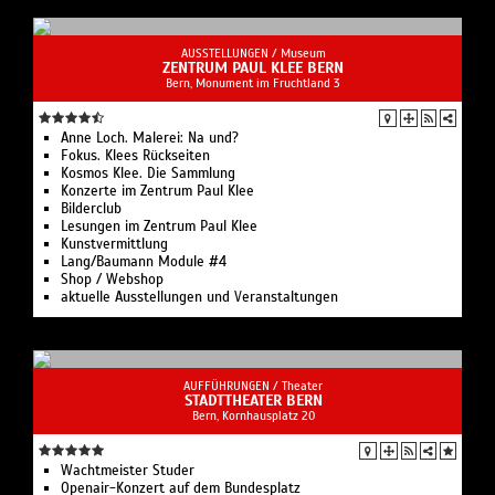
AUSSTELLUNGEN /
Museum
ZENTRUM PAUL KLEE BERN
Bern, Monument im Fruchtland 3
Anne Loch. Malerei: Na und?
Fokus. Klees Rückseiten
Kosmos Klee. Die Sammlung
Konzerte im Zentrum Paul Klee
Bilderclub
Lesungen im Zentrum Paul Klee
Kunstvermittlung
Lang/Baumann Module #4
Shop / Webshop
aktuelle Ausstellungen und Veranstaltungen
AUFFÜHRUNGEN /
Theater
STADTTHEATER BERN
Bern, Kornhausplatz 20
Wachtmeister Studer
Openair-Konzert auf dem Bundesplatz