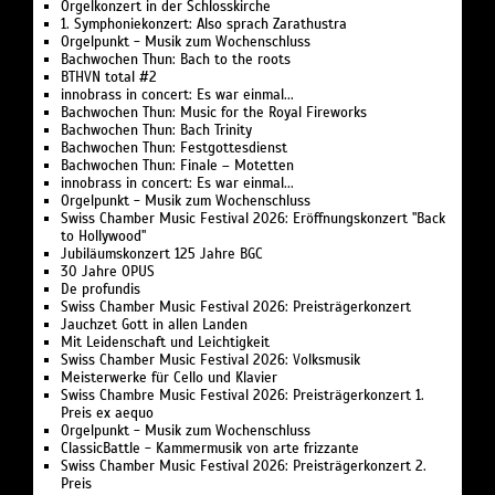
Orgelkonzert in der Schlosskirche
1. Symphoniekonzert: Also sprach Zarathustra
Orgelpunkt - Musik zum Wochenschluss
Bachwochen Thun: Bach to the roots
BTHVN total #2
innobrass in concert: Es war einmal...
Bachwochen Thun: Music for the Royal Fireworks
Bachwochen Thun: Bach Trinity
Bachwochen Thun: Festgottesdienst
Bachwochen Thun: Finale – Motetten
innobrass in concert: Es war einmal...
Orgelpunkt - Musik zum Wochenschluss
Swiss Chamber Music Festival 2026: Eröffnungskonzert "Back
to Hollywood"
Jubiläumskonzert 125 Jahre BGC
30 Jahre OPUS
De profundis
Swiss Chamber Music Festival 2026: Preisträgerkonzert
Jauchzet Gott in allen Landen
Mit Leidenschaft und Leichtigkeit
Swiss Chamber Music Festival 2026: Volksmusik
Meisterwerke für Cello und Klavier
Swiss Chambre Music Festival 2026: Preisträgerkonzert 1.
Preis ex aequo
Orgelpunkt - Musik zum Wochenschluss
ClassicBattle - Kammermusik von arte frizzante
Swiss Chamber Music Festival 2026: Preisträgerkonzert 2.
Preis