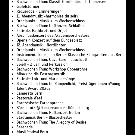
Bachwochen Thun: Klassik Familienbrunch Thunersee
Gipfelstürmer
Recuerdos - Erinnerungen
11. Abendmusik: «harmonies du soir»
Orgelpunkt - Musik zum Wochenschluss
Bachwochen Thun: Hofkonzert Schlafhus
Estivale: Hackbrett und Orgel
Abschlusskonzert des Akademieorchesters
Openair-Konzert auf dem Bundesplatz
12. Abendmusik - Nordlichter
Orgelpunkt - Musik zum Wochenschluss
Instrumentalkollegium Bern - Klassische Klangwelten aus Bern
Bachwochen Thun: Ouverture – Jauchzet!
Spiel! - 2 Celli und Perkussion
Bachwochen Thun: Workshop Oboenrohre
Mina und die Festtagsmusik
Estivale: Lob- und Mariengesänge
Bachwochen Thun: Im Rampenlicht, Preisträger:innen «Young
Talent Award 2026»
Camerata Bern
Pastorale d'été
Französische Farbenpracht
Bärenstutz @ Klostersommer Rüeggisberg
Bachwochen Thun: Hofkonzert Noflen
Stadtmusik Bern - Blasorchester
Bachwochen Thun: The Allegory of Desire
Serenade
Musikfestival Bern