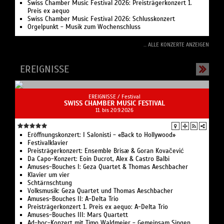
Swiss Chamber Music Festival 2026: Preisträgerkonzert 1.
Preis ex aequo
Swiss Chamber Music Festival 2026: Schlusskonzert
Orgelpunkt - Musik zum Wochenschluss
... ALLE KONZERTE ANZEIGEN
EREIGNISSE
EREIGNISSE /
Festival
SWISS CHAMBER MUSIC FESTIVAL
11. bis 20.9.2026
Eröffnungskonzert: I Salonisti - «Back to Hollywood»
Festivalklavier
Preisträgerkonzert: Ensemble Brisæ & Goran Kovačević
Da Capo-Konzert: Eoin Ducrot, Alex & Castro Balbi
Amuses-Bouches I: Geza Quartet & Thomas Aeschbacher
Klavier um vier
Schtärnschtung
Volksmusik: Geza Quartet und Thomas Aeschbacher
Amuses-Bouches II: A-Delta Trio
Preisträgerkonzert 1. Preis ex aequo: A-Delta Trio
Amuses-Bouches III: Mars Quartett
Ad-hoc-Konzert mit Timo Waldmeier - Gemeinsam Singen