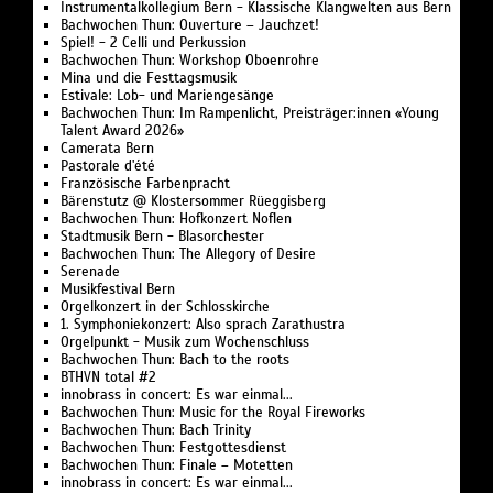
Instrumentalkollegium Bern - Klassische Klangwelten aus Bern
Bachwochen Thun: Ouverture – Jauchzet!
Spiel! - 2 Celli und Perkussion
Bachwochen Thun: Workshop Oboenrohre
Mina und die Festtagsmusik
Estivale: Lob- und Mariengesänge
Bachwochen Thun: Im Rampenlicht, Preisträger:innen «Young
Talent Award 2026»
Camerata Bern
Pastorale d'été
Französische Farbenpracht
Bärenstutz @ Klostersommer Rüeggisberg
Bachwochen Thun: Hofkonzert Noflen
Stadtmusik Bern - Blasorchester
Bachwochen Thun: The Allegory of Desire
Serenade
Musikfestival Bern
Orgelkonzert in der Schlosskirche
1. Symphoniekonzert: Also sprach Zarathustra
Orgelpunkt - Musik zum Wochenschluss
Bachwochen Thun: Bach to the roots
BTHVN total #2
innobrass in concert: Es war einmal...
Bachwochen Thun: Music for the Royal Fireworks
Bachwochen Thun: Bach Trinity
Bachwochen Thun: Festgottesdienst
Bachwochen Thun: Finale – Motetten
innobrass in concert: Es war einmal...