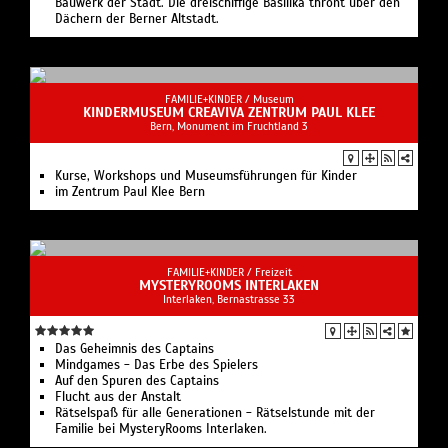
Bauwerk der Stadt. Die dreischiffige Basilika thront über den
Dächern der Berner Altstadt.
FAMILIE+KINDER /
Museum
KINDERMUSEUM CREAVIVA ZENTRUM PAUL KLEE
Bern, Monument im Fruchtland 3
Kurse, Workshops und Museumsführungen für Kinder
im Zentrum Paul Klee Bern
FAMILIE+KINDER /
Freizeit
MYSTERYROOMS INTERLAKEN
Interlaken, Bernastrasse 33
Das Geheimnis des Captains
Mindgames - Das Erbe des Spielers
Auf den Spuren des Captains
Flucht aus der Anstalt
Rätselspaß für alle Generationen - Rätselstunde mit der
Familie bei MysteryRooms Interlaken.