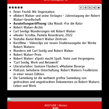
Peter Fischli: Wir Ungestalten
»Robert Walser und seine Verlage« - Jahrestagung der Robert
Walser-Gesellschaft
Ausstellungseröffnung:
Lika Nüssli: ›Für die Katz‹
Robert Walser-Archiv
Carl Seeligs Wanderungen mit Robert Walser
»Healer Scrolls«, Pamela Rosenkranz, 2022
Youtube-Kanal Robert Walser Zentrum
Kurzfilme - Videoclips zur neuen Studienausgabe der Werke
Robert Walsers
Wandern mit Carl Seelig und Robert Walser
Robert Walser-Preis
Robert Walser: »Spott macht Spaß. Texte zum Vergnügen«.
"Carl Seelig. Werk und Netzwerk"
Literaturlabor: Gustave Flaubert, »Madame Bovary«
Podcast: Gehobene Unterhaltung. Robert Walsers Feuilletons
in einer neuen Edition.
Die Sammlung ist die weltweit größte Sammlung von
gedruckten und ungedruckten Dokumenten zu Robert Walsers
Leben und Werk.
AUSFLÜGE /
Reisen
BIEL