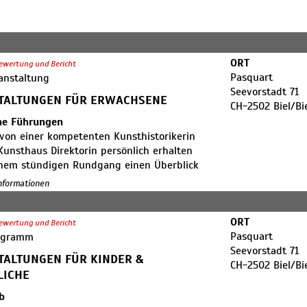
ORT
ewertung und Bericht
Pasquart
anstaltung
Seevorstadt 71
TALTUNGEN FÜR ERWACHSENE
CH-2502 Biel/B
che Führungen
 von einer kompetenten Kunsthistorikerin
Kunsthaus Direktorin persönlich erhalten
inem stündigen Rundgang einen Überblick
aktuellen Ausstellungen. Mit
Informationen
ndinformationen angereicherte
chtungen eröffnen neue Sichtweisen auf
ORT
Arbeiten und bereichern Ihr Kunsterlebnis.
ewertung und Bericht
Pasquart
ogramm
Seevorstadt 71
gespräche
TALTUNGEN FÜR KINDER &
CH-2502 Biel/B
alige Gelegenheit, den ausstellenden
LICHE
nnen und Künstlern persönlich zu
 und deren Kunst dadurch aus einer
b