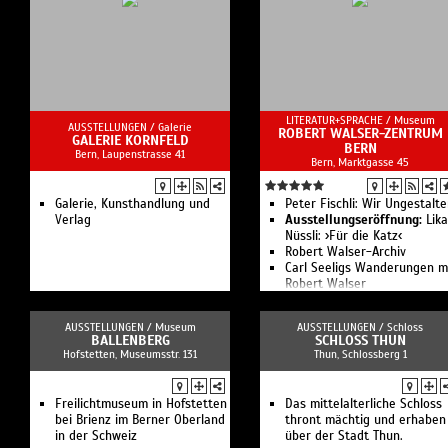
Permanen
Gruppen u
Führunge
Kunsthaus
Publikum
permanen
LITERATUR+SPRACHE /
Museum
AUSSTELLUNGEN /
Galerie
ROBERT WALSER-ZENTRUM
nach Auss
GALERIE KORNFELD
BERN
Bern, Laupenstrasse 41
Schwerpu
Bern, Marktgasse 45
- Am Anfa
Galerie, Kunsthandlung und
Peter Fischli: Wir Ungestalt
Verlag
Ausstellungseröffnung:
Lika
- Was ges
Nüssli: ›Für die Katz‹
Robert Walser-Archiv
Tel. +41 
Carl Seeligs Wanderungen m
biel.ch
Robert Walser
»Healer Scrolls«, Pamela
Rosenkranz, 2022
AUSSTELLUNGEN /
Museum
AUSSTELLUNGEN /
Schloss
BALLENBERG
SCHLOSS THUN
Hofstetten, Museumsstr. 131
Thun, Schlossberg 1
Freilichtmuseum in Hofstetten
Das mittelalterliche Schloss
bei Brienz im Berner Oberland
thront mächtig und erhaben
in der Schweiz
über der Stadt Thun.