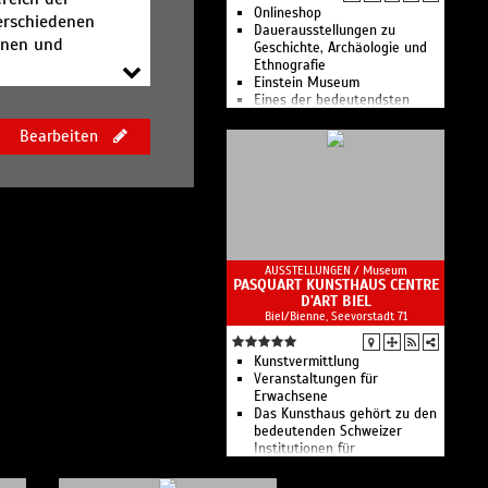
Onlineshop
verschiedenen
Dauerausstellungen zu
ionen und
Geschichte, Archäologie und
r sowie deren
Ethnografie
Einstein Museum
Eines der bedeutendsten
kulturhistorischen Museen
Bearbeiten
der Schweiz. Sammlungen zur
Geschichte, Archäologie sowie
Ethnografie mit rund 500.000
Objekten von der Steinzeit bis
zur Gegenwart.
AUSSTELLUNGEN /
Museum
PASQUART KUNSTHAUS CENTRE
D'ART BIEL
Biel/Bienne, Seevorstadt 71
Kunstvermittlung
Veranstaltungen für
Erwachsene
Das Kunsthaus gehört zu den
bedeutenden Schweizer
Institutionen für
zeitgenössische Kunst.