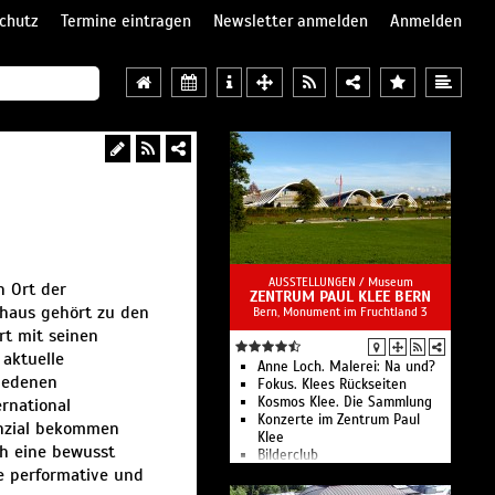
chutz
Termine eintragen
Newsletter anmelden
Anmelden
AUSSTELLUNGEN /
Museum
n Ort der
ZENTRUM PAUL KLEE BERN
thaus gehört zu den
Bern, Monument im Fruchtland 3
rt mit seinen
 aktuelle
Anne Loch. Malerei: Na und?
hiedenen
Fokus. Klees Rückseiten
Kosmos Klee. Die Sammlung
rnational
Konzerte im Zentrum Paul
enzial bekommen
Klee
ch eine bewusst
Bilderclub
ie performative und
Lesungen im Zentrum Paul
Klee