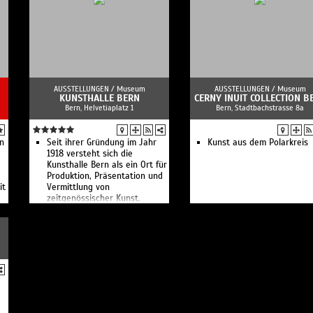
tes Angebot
nterschiedlichster Art können jederzeit
n und Workshops zur Erkundung des
es Pasquart buchen. Für das junge
 haben wir zwei Workshops im
ten Angebot zur Auswahl, während wir je
AUSSTELLUNGEN /
Museum
AUSSTELLUNGEN /
Museum
tellung gerne auch auf Ihre speziellen
KUNSTHALLE BERN
CERNY INUIT COLLECTION B
Bern, Helvetiaplatz 1
Bern, Stadtbachstrasse 8a
nkte und Bedürfnisse eingehen.
ng war die Farbe
en
Seit ihrer Gründung im Jahr
Kunst aus dem Polarkreis
1918 versteht sich die
chieht denn da?
Kunsthalle Bern als ein Ort für
Produktion, Präsentation und
32 322 24 64
info@kulturvermittlung-
it
Vermittlung von
zeitgenössischer Kunst.