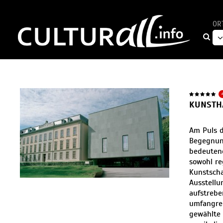
OR
KUNSTH
Am Puls d
Begegnung
bedeutend
sowohl re
Kunstscha
Ausstellu
aufstreb
umfangrei
gewählte 