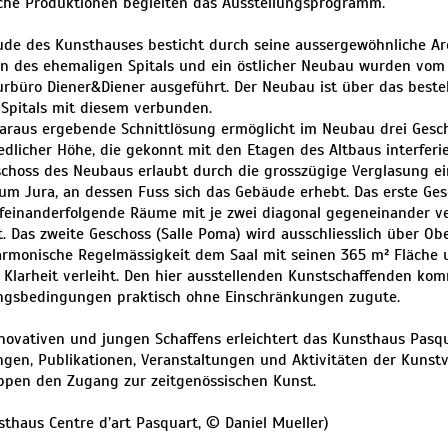
che Produktionen begleiten das Ausstellungsprogramm.
de des Kunsthauses besticht durch seine aussergewöhnliche Arc
n des ehemaligen Spitals und ein östlicher Neubau wurden vom 
urbüro Diener&Diener ausgeführt. Der Neubau ist über das bes
 Spitals mit diesem verbunden.
daraus ergebende Schnittlösung ermöglicht im Neubau drei Gesc
edlicher Höhe, die gekonnt mit den Etagen des Altbaus interferi
choss des Neubaus erlaubt durch die grosszügige Verglasung ei
um Jura, an dessen Fuss sich das Gebäude erhebt. Das erste Gesc
ufeinanderfolgende Räume mit je zwei diagonal gegeneinander v
t. Das zweite Geschoss (Salle Poma) wird ausschliesslich über Obe
rmonische Regelmässigkeit dem Saal mit seinen 365 m² Fläche
Klarheit verleiht. Den hier ausstellenden Kunstschaffenden ko
ngsbedingungen praktisch ohne Einschränkungen zugute.
nnovativen und jungen Schaffens erleichtert das Kunsthaus Pasq
ngen, Publikationen, Veranstaltungen und Aktivitäten der Kunstv
ppen den Zugang zur zeitgenössischen Kunst.
nsthaus Centre d’art Pasquart, © Daniel Mueller)