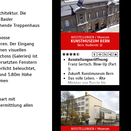
Kunstvermittlung
Lang/Baumann Module #4
hitektur. Die
Shop / Webshop
aktuelle Ausstellungen und
Basler
Veranstaltungen
tehende Treppenhaus
hosse
AUSSTELLUNGEN /
Museum
KUNSTMUSEUM BERN
eren. Der Eingang
Bern, Hodlerstr. 12
nen visuellen
hoss (Galeries) ist
Ausstellungseröffnung:
ersetzten Fenstern
Franz Gertsch. Blow-Up (Part
rlicht beleuchtet,
I)
Zukunft Kunst­museum Bern
 und 5.80m Höhe
Das volle Leben. - Alte
mmen
Meister von Duccio bis
Liotard
Die Sammlung. Von Claude
Monet bis Félix Vallotton, von
uart mit
Martha Stettler bis El Anatsui
ermittlung allen
Der Nachlass Gurlitt
Öffentliche Führungen
Angebote für Kinder &
Familien
Forschung im Museum
AUSSTELLUNGEN /
Museum
Webshop