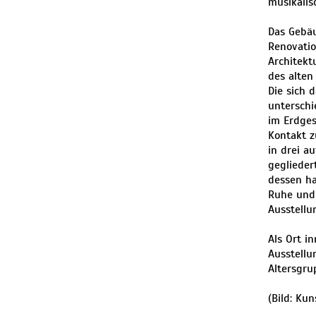
musikalis
Das Gebäu
Renovatio
Architekt
des alten
Die sich 
unterschi
im Erdges
Kontakt z
in drei a
geglieder
dessen ha
Ruhe und 
Ausstellu
Als Ort i
Ausstellu
Altersgru
(Bild: Ku