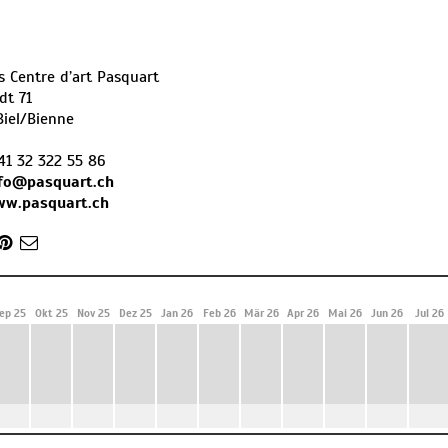
 Centre d’art Pasquart
dt 71
Biel/Bienne
41 32 322 55 86
nfo@pasquart.ch
ww.pasquart.ch
ep 25
Okt 25
Nov 25
Dez 25
Jan 26
Feb 26
Mär 26
Apr 26
Mai 26
Jun 26
Jul 26