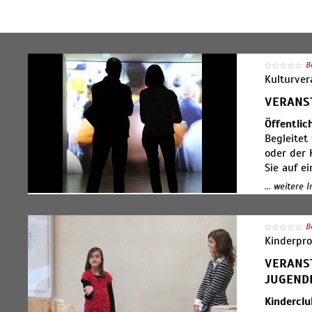
B
Kulturver
VERANS
Öffentli
Begleitet
oder der 
Sie auf e
über die 
... weitere 
Hintergru
Werkbetra
einzelne 
B
Kinderpr
Künstler
VERANS
Eine einm
JUGEND
Künstleri
begegnen
Kinderclu