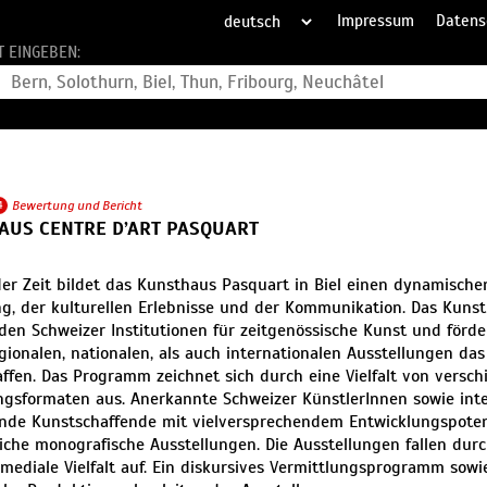
Impressum
Datens
T EINGEBEN:
4
Bewertung und Bericht
AUS CENTRE D’ART PASQUART
er Zeit bildet das Kunsthaus Pasquart in Biel einen dynamische
, der kulturellen Erlebnisse und der Kommunikation. Das Kuns
en Schweizer Institutionen für zeitgenössische Kunst und förde
gionalen, nationalen, als auch internationalen Ausstellungen das
ffen. Das Programm zeichnet sich durch eine Vielfalt von versc
ngsformaten aus. Anerkannte Schweizer KünstlerInnen sowie inte
ende Kunstschaffende mit vielversprechendem Entwicklungspot
che monografische Ausstellungen. Die Ausstellungen fallen dur
mediale Vielfalt auf. Ein diskursives Vermittlungsprogramm sow