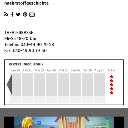
naehrstoffgeschichte
THEATERKASSE
​Mi-Sa 18-20 Uhr
Telefon: 030-49 90 79 58
Fax: 030-49 90 79 60
BEWERTUNGSCHRONIK
Dez 25
Jan 26
Feb 26
Mär 26
Apr 26
Mai 26
Jun 26
Jul 26
Aug 26
total