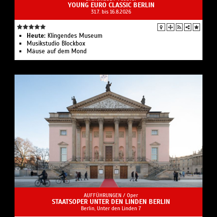
YOUNG EURO CLASSIC BERLIN
31.7. bis 16.8.2026
Heute:
Klingendes Museum
Musikstudio Blockbox
Mäuse auf dem Mond
AUFFÜHRUNGEN /
Oper
STAATSOPER UNTER DEN LINDEN BERLIN
Berlin, Unter den Linden 7