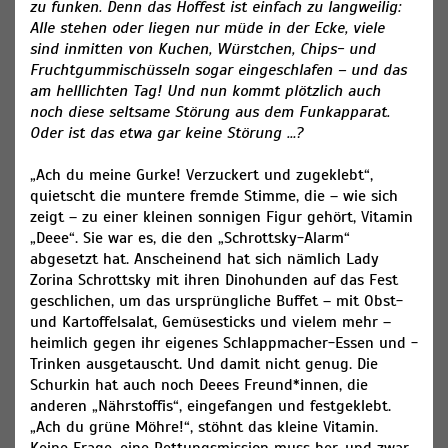
zu funken. Denn das Hoffest ist einfach zu langweilig:
Alle stehen oder liegen nur müde in der Ecke, viele
sind inmitten von Kuchen, Würstchen, Chips- und
Fruchtgummischüsseln sogar eingeschlafen – und das
am helllichten Tag! Und nun kommt plötzlich auch
noch diese seltsame Störung aus dem Funkapparat.
Oder ist das etwa gar keine Störung …?
​„Ach du meine Gurke! Verzuckert und zugeklebt“,
quietscht die muntere fremde Stimme, die – wie sich
zeigt – zu einer kleinen sonnigen Figur gehört, Vitamin
„Deee“. Sie war es, die den „Schrottsky-Alarm“
abgesetzt hat. Anscheinend hat sich nämlich Lady
Zorina Schrottsky mit ihren Dinohunden auf das Fest
geschlichen, um das ursprüngliche Buffet – mit Obst-
und Kartoffelsalat, Gemüsesticks und vielem mehr –
heimlich gegen ihr eigenes Schlappmacher-Essen und -
Trinken ausgetauscht. Und damit nicht genug. Die
Schurkin hat auch noch Deees Freund*innen, die
anderen „Nährstoffis“, eingefangen und festgeklebt.
„Ach du grüne Möhre!“, stöhnt das kleine Vitamin.