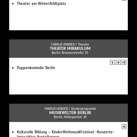
Theater am Winterfeldtplatz
FAMILIE+KINDER /
Theater
THEATER MIRAKULUM
Berlin, Brunnenstraße 35
Puppenkomödie Berlin
FAMILIE+KINDER /
Kinderprogramm
MUSIKWELTEN BERLIN
Berlin, Hildegardstr. 16
Kulturelle Bildung – KinderWeltmusikFestival -Konzerte-
Interaktive Austellungen