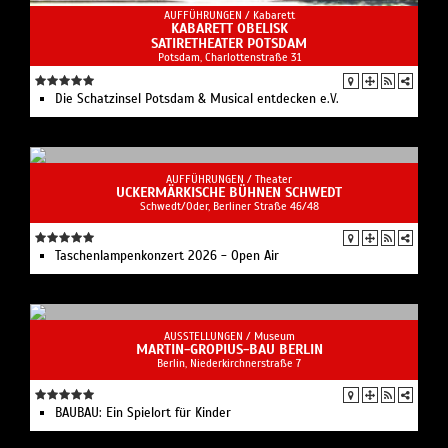
AUFFÜHRUNGEN /
Kabarett
KABARETT OBELISK
SATIRETHEATER POTSDAM
Potsdam, Charlottenstraße 31
Die Schatzinsel Potsdam & Musical entdecken e.V.
AUFFÜHRUNGEN /
Theater
UCKERMÄRKISCHE BÜHNEN SCHWEDT
Schwedt/Oder, Berliner Straße 46/48
Taschenlampenkonzert 2026 - Open Air
AUSSTELLUNGEN /
Museum
MARTIN-GROPIUS-BAU BERLIN
Berlin, Niederkirchnerstraße 7
BAUBAU: Ein Spielort für Kinder