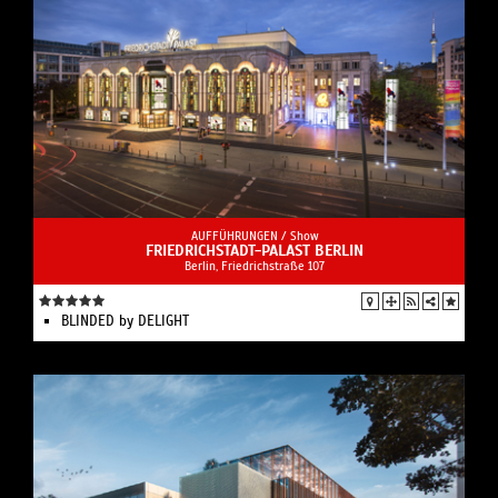
AUFFÜHRUNGEN /
Show
FRIEDRICHSTADT-PALAST BERLIN
Berlin, Friedrichstraße 107
BLINDED by DELIGHT