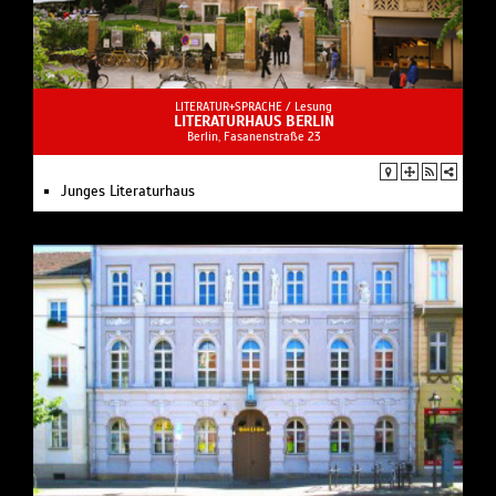
LITERATUR+SPRACHE /
Lesung
LITERATURHAUS BERLIN
Berlin, Fasanenstraße 23
Junges Literaturhaus