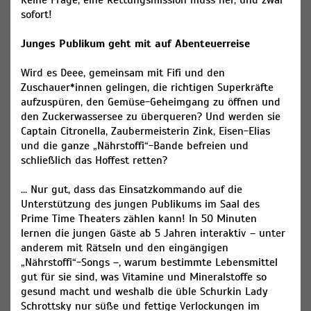
Keine Frage, eine Rettungsmission muss her, und zwar
sofort!
Junges Publikum geht mit auf Abenteuerreise
Wird es Deee, gemeinsam mit Fifi und den
Zuschauer*innen gelingen, die richtigen Superkräfte
aufzuspüren, den Gemüse-Geheimgang zu öffnen und
den Zuckerwassersee zu überqueren? Und werden sie
Captain Citronella, Zaubermeisterin Zink, Eisen-Elias
und die ganze „Nährstoffi“-Bande befreien und
schließlich das Hoffest retten?
... Nur gut, dass das Einsatzkommando auf die
Unterstützung des jungen Publikums im Saal des
Prime Time Theaters zählen kann! In 50 Minuten
lernen die jungen Gäste ab 5 Jahren interaktiv – unter
anderem mit Rätseln und den eingängigen
„Nährstoffi“-Songs –, warum bestimmte Lebensmittel
gut für sie sind, was Vitamine und Mineralstoffe so
gesund macht und weshalb die üble Schurkin Lady
Schrottsky nur süße und fettige Verlockungen im