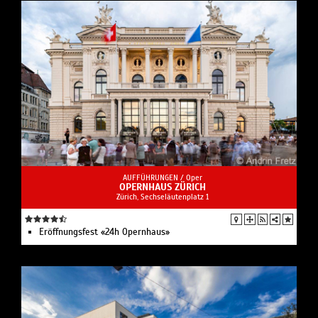
AUFFÜHRUNGEN /
Oper
OPERNHAUS ZÜRICH
Zürich, Sechseläutenplatz 1
Eröffnungsfest «24h Opernhaus»