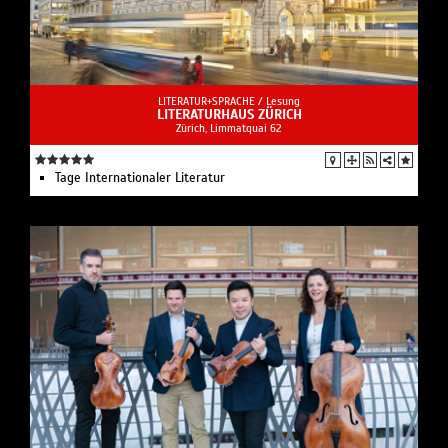
LITERATUR+SPRACHE /
Lesung
LITERATURHAUS ZÜRICH
Zürich, Limmatquai 62
Tage Internationaler Literatur