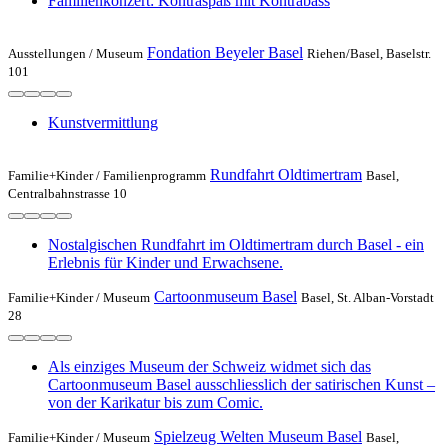
Familienkonzert: Kontraspaß mit Kontrabass
Fondation Beyeler Basel
Ausstellungen /
Museum
Riehen/Basel, Baselstr.
101
Kunstvermittlung
Rundfahrt Oldtimertram
Familie+Kinder /
Familienprogramm
Basel,
Centralbahnstrasse 10
Nostalgischen Rundfahrt im Oldtimertram durch Basel - ein
Erlebnis für Kinder und Erwachsene.
Cartoonmuseum Basel
Familie+Kinder /
Museum
Basel, St. Alban-Vorstadt
28
Als einziges Museum der Schweiz widmet sich das
Cartoonmuseum Basel ausschliesslich der satirischen Kunst –
von der Karikatur bis zum Comic.
Spielzeug Welten Museum Basel
Familie+Kinder /
Museum
Basel,