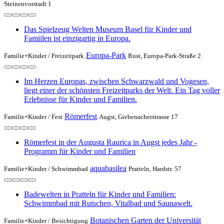
Steinenvorstadt 1
Das Spielzeug Welten Museum Basel für Kinder und
Famiilen ist einzigartig in Europa.
Europa-Park
Familie+Kinder /
Freizeitpark
Rust, Europa-Park-Straße 2
Im Herzen Europas, zwischen Schwarzwald und Vogesen,
liegt einer der schönsten Freizeitparks der Welt. Ein Tag voller
Erlebnisse für Kinder und Familien.
Römerfest
Familie+Kinder /
Fest
Augst, Giebenacherstrasse 17
Römerfest in der Augusta Raurica in Augst jedes Jahr -
Programm für Kinder und Familien
aquabasilea
Familie+Kinder /
Schwimmbad
Pratteln, Hardstr. 57
Badewelten in Pratteln für Kinder und Familien:
Schwimmbad mit Rutschen, Vitalbad und Saunawelt.
Botanischen Garten der Universität
Familie+Kinder /
Besichtigung