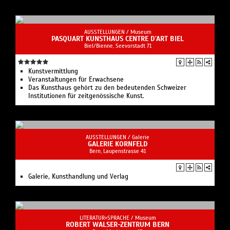
AUSSTELLUNGEN /
Museum
PASQUART KUNSTHAUS CENTRE D'ART BIEL
Biel/Bienne, Seevorstadt 71
Kunstvermittlung
Veranstaltungen für Erwachsene
Das Kunsthaus gehört zu den bedeutenden Schweizer
Institutionen für zeitgenössische Kunst.
AUSSTELLUNGEN /
Galerie
GALERIE KORNFELD
Bern, Laupenstrasse 41
Galerie, Kunsthandlung und Verlag
LITERATUR+SPRACHE /
Museum
ROBERT WALSER-ZENTRUM BERN