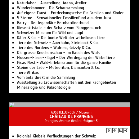
Naturlabor - Ausstellung, Arena, Atelier
Wunderkammer - Die Schausammlung
Auf eigene Faust - Entdeckungsreise für Familien und Kinder
5 Sterne - Sensationeller Fossilienfund aus dem Jura
Barry - Der legendäre Bernhardinerhund
Riesenkristalle - der Schatz vom Planggenstock
Schweizer Museum für Wild und Jagd
Käfer & Co. - Die bunte Welt der wirbellosen Tiere
Tiere der Schweiz - Auerhahn, Steinbock & Co.
Tiere des Nordens - Walross, Grizzly & Co.
Die grosse Knochenschau - Im Bauch des Wals
Flossen-Füsse-Flügel - Der Werdegang der Wirbeltiere
Picas Nest - Wald-Erlebnisraum für die ganze Familie
Steine der Erde - Meteoriten, Diamanten & Co.
Tiere Afrikas
Vom Sofa direkt in die Sammlung
Ausstellung zu Erdwissenschaften mit den Fachgebieten
Mineralogie und Paläontologie
AUSSTELLUNGEN /
Museum
CHÂTEAU DE PRANGINS
Prangins, Avenue Général Guiguer 3
Kolonial. Globale Verflechtungen der Schweiz