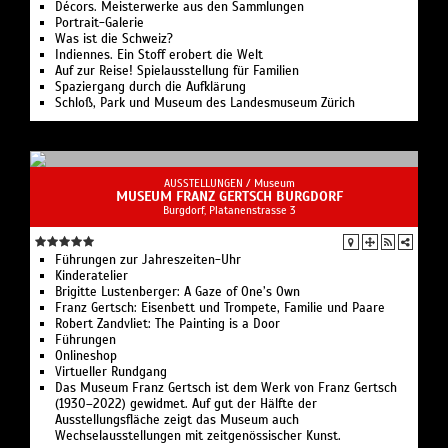
Décors. Meisterwerke aus den Sammlungen
Portrait-Galerie
Was ist die Schweiz?
Indiennes. Ein Stoff erobert die Welt
Auf zur Reise! Spielausstellung für Familien
Spaziergang durch die Aufklärung
Schloß, Park und Museum des Landesmuseum Zürich
AUSSTELLUNGEN /
Museum
MUSEUM FRANZ GERTSCH BURGDORF
Burgdorf, Platanenstrasse 3
Führungen zur Jahreszeiten-Uhr
Kinderatelier
Brigitte Lustenberger: A Gaze of One’s Own
Franz Gertsch: Eisenbett und Trompete, Familie und Paare
Robert Zandvliet: The Painting is a Door
Führungen
Onlineshop
Virtueller Rundgang
Das Museum Franz Gertsch ist dem Werk von Franz Gertsch
(1930–2022) gewidmet. Auf gut der Hälfte der
Ausstellungsfläche zeigt das Museum auch
Wechselausstellungen mit zeitgenössischer Kunst.