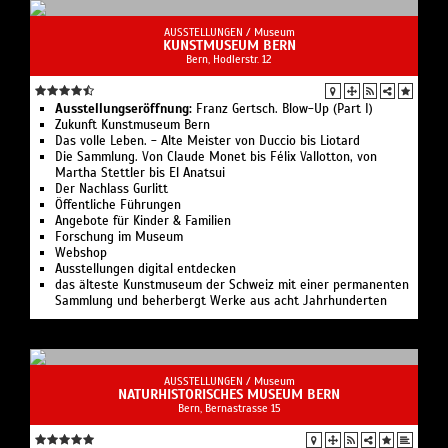
AUSSTELLUNGEN /
Museum
KUNSTMUSEUM BERN
Bern, Hodlerstr. 12
Ausstellungseröffnung:
Franz Gertsch. Blow-Up (Part I)
Zukunft Kunst­museum Bern
Das volle Leben. - Alte Meister von Duccio bis Liotard
Die Sammlung. Von Claude Monet bis Félix Vallotton, von
Martha Stettler bis El Anatsui
Der Nachlass Gurlitt
Öffentliche Führungen
Angebote für Kinder & Familien
Forschung im Museum
Webshop
Ausstellungen digital entdecken
das älteste Kunstmuseum der Schweiz mit einer permanenten
Sammlung und beherbergt Werke aus acht Jahrhunderten
AUSSTELLUNGEN /
Museum
NATURHISTORISCHES MUSEUM BERN
Bern, Bernastrasse 15