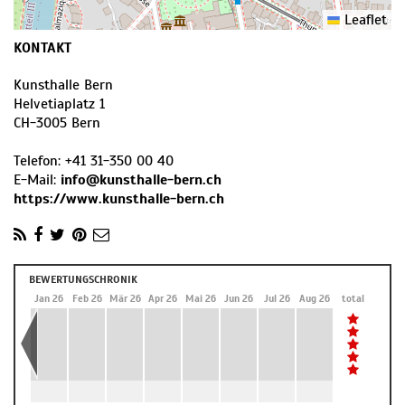
Leaflet
KONTAKT
Kunsthalle Bern
Helvetiaplatz 1
CH
-
3005
Bern
Telefon:
+41 31-350 00 40
E-Mail:
info@kunsthalle-bern.ch
https://www.kunsthalle-bern.ch
BEWERTUNGSCHRONIK
Dez 25
Jan 26
Feb 26
Mär 26
Apr 26
Mai 26
Jun 26
Jul 26
Aug 26
total