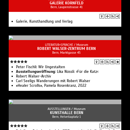
GALERIE KORNFELD
Bern, Laupenstrasse 41
Galerie, Kunsthandlung und Verlag
LITERATUR+SPRACHE /
Museum
ROBERT WALSER-ZENTRUM BERN
Bern, Marktgasse 45
Peter Fischli: Wir Ungestalten
Ausstellungseröffnung:
Lika Nüssli: ›Für die Katz‹
Robert Walser-Archiv
Carl Seeligs Wanderungen mit Robert Walser
»Healer Scrolls«, Pamela Rosenkranz, 2022
AUSSTELLUNGEN /
Museum
KUNSTHALLE BERN
Bern, Helvetiaplatz 1