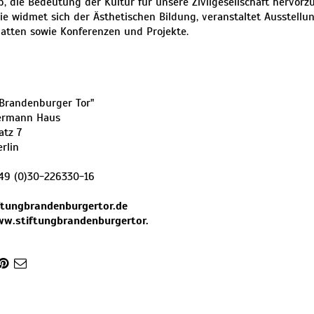
b, die Bedeutung der Kultur für unsere Zivilgesellschaft hervor
Sie widmet sich der Ästhetischen Bildung, veranstaltet Ausstellun
atten sowie Konferenzen und Projekte.
"Brandenburger Tor"
ermann Haus
atz 7
erlin
49 (0)30-226330-16
ftungbrandenburgertor.de
ww.stiftungbrandenburgertor.