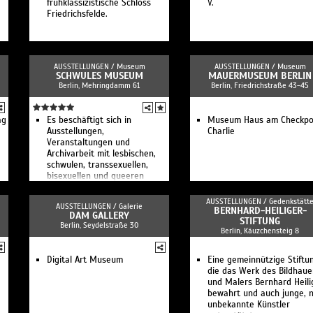
frühklassizistische Schloss
V.
Friedrichsfelde.
AUSSTELLUNGEN /
Museum
AUSSTELLUNGEN /
Museum
SCHWULES MUSEUM
MAUERMUSEUM BERLIN
Berlin, Mehringdamm 61
Berlin, Friedrichstraße 43-45
ag
Es beschäftigt sich in
Museum Haus am Checkpo
Ausstellungen,
Charlie
Veranstaltungen und
Archivarbeit mit lesbischen,
schwulen, transsexuellen,
bisexuellen und queeren
Lebensgeschichten, Themen
und Konzepten in Geschichte,
AUSSTELLUNGEN /
Gedenkstätt
AUSSTELLUNGEN /
Galerie
Kunst und Kultur
BERNHARD-HEILIGER-
DAM GALLERY
STIFTUNG
Berlin, Seydelstraße 30
Berlin, Käuzchensteig 8
Digital Art Museum
Eine gemeinnützige Stiftu
die das Werk des Bildhaue
und Malers Bernhard Heili
bewahrt und auch junge, 
unbekannte Künstler