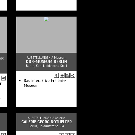
Tausendmal Berlin
Berliner Skulpturenfund
Geschichte(n) Tansanias
Das Taufbecken von Siena
Forum Hamburger Bahnhof
Unendliche Ausstellung
Die Prinzessinnen sind zurück!
Gerhard Richter. 100 Werke
für Berlin
Sammlungspräsentation: Die
Kunst des 19. Jahrhunderts
Schätze aus dem Rhein. Der
AUSSTELLUNGEN /
Museum
ER
DDR-MUSEUM BERLIN
Barbarenschatz von Neupotz
Berlin, Karl-Liebknecht-Str. 1
Klartext. Zur Geschichte des
Bode-Museums
Online-Angebote der
Das interaktive Erlebnis-
Staatlichen Museen zu Berlin
r
Museum
Ideal und Form.
SMB-digital
Museumsshops der
n
Staatlichen Museen Berlin
n
Museum and the City: Der
Blog der Staatlichen Museen
zu Berlin
AUSSTELLUNGEN /
Galerie
Zurück! Steinzeit. Bronzezeit.
GALERIE GEORG NOTHELFER
Eisenzeit
Berlin, Uhlandstraße 184
Altes Ägypten
Pergamonmuseum. Das