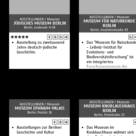
AUSSTELLUNGEN /
Museum
AUSSTELLUNGEN /
Museum
MUSEUM FÜR NATURKUNDE
JÜDISCHES MUSEUM BERLIN
BERLIN
Berlin, Lindenstr. 9-14
Berlin, Invalidenstraße 43
Ausstellung zu zweitausend
Das "Museum für Naturkund
Jahre deutsch-jüdische
– Leibniz-Institut für
Geschichte.
Evolutions- und
Biodiversitätsforschung" ist
ein integriertes
Forschungsmuseum der
Leibniz-Gemeinschaft mit
Ausstellungen
AUSSTELLUNGEN /
Museum
AUSSTELLUNGEN /
Museum
MUSEUM KNOBLAUCHHAUS
MUSEUM EPHRAIM-PALAIS
BERLIN
Berlin, Poststr. 16
Berlin, Poststraße 23
Ausstellungen zur Berliner
Das Museum im
Geschichte und Kultur
Knoblauchhaus widmet sich