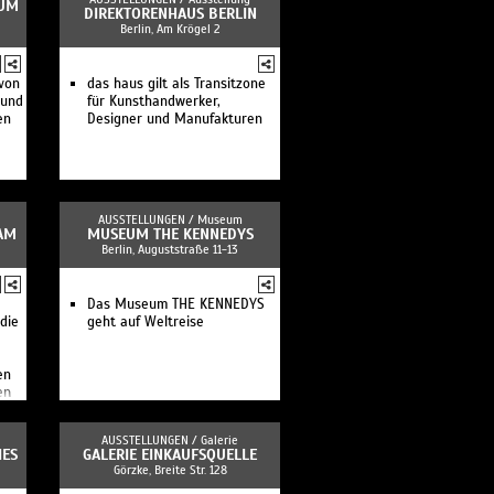
EUM
DIREKTORENHAUS BERLIN
Berlin, Am Krögel 2
von
das haus gilt als Transitzone
 und
für Kunsthandwerker,
en
Designer und Manufakturen
AUSSTELLUNGEN /
Museum
AM
MUSEUM THE KENNEDYS
Berlin, Auguststraße 11-13
Das Museum THE KENNEDYS
die
geht auf Weltreise
en
en
AUSSTELLUNGEN /
Galerie
IES
GALERIE EINKAUFSQUELLE
Görzke, Breite Str. 128