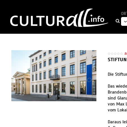
OR
B
STIFTU
Die Stift
Das wiede
Brandenbu
sind Glan
von Max 
vom Lokal
Daraus le