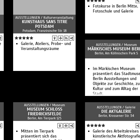
Fotokurse in Berlin Mitte,
Fotoschule und Galerie
AUSSTELLUNGEN /
Kulturveranstaltung
KUNSTHAUS SANS TITRE
POTSDAM
Potsdam, Französische Str. 18
e
Galerie, Ateliers, Probe- und
AUSSTELLUNGEN /
Museum
Veranstaltungsräume
MÄRKISCHES MUSEUM BER
Berlin, Am Köllnischen Park 5
Im Märkischen Museum
präsentiert das Stadtmu
Berlin Ausstellungen und
Objekte zur Geschichte, zu
Kultur und zum Alltag der
Stadt.
AUSSTELLUNGEN /
Museum
AUSSTELLUNGEN /
Galerie
MUSEUM SCHLOSS
DIE AKTGALERIE
FRIEDRICHSFELDE
Berlin, Krossener Str. 34
Berlin, Am Tierpark 125
Mitten im Tierpark
Galerie des Arbeitskreises
präsentiert sich das
künstlerische Aktfotografie