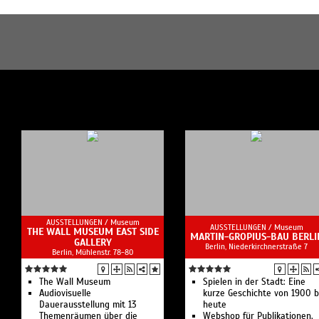
AUSSTELLUNGEN /
Museum
AUSSTELLUNGEN /
Museum
THE WALL MUSEUM EAST SIDE
MARTIN-GROPIUS-BAU BERLI
GALLERY
Berlin, Niederkirchnerstraße 7
Berlin, Mühlenstr. 78-80
The Wall Museum
Spielen in der Stadt: Eine
Audiovisuelle
kurze Geschichte von 1900 b
Dauerausstellung mit 13
heute
Themenräumen über die
Webshop für Publikationen,