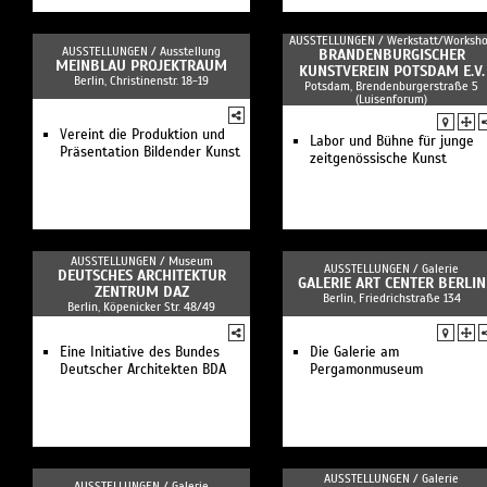
AUSSTELLUNGEN /
Werkstatt/Worksh
AUSSTELLUNGEN /
Ausstellung
BRANDENBURGISCHER
MEINBLAU PROJEKTRAUM
KUNSTVEREIN POTSDAM E.V.
Berlin, Christinenstr. 18-19
Potsdam, Brendenburgerstraße 5
(Luisenforum)
Vereint die Produktion und
Labor und Bühne für junge
Präsentation Bildender Kunst
zeitgenössische Kunst
AUSSTELLUNGEN /
Museum
AUSSTELLUNGEN /
Galerie
DEUTSCHES ARCHITEKTUR
GALERIE ART CENTER BERLIN
ZENTRUM DAZ
Berlin, Friedrichstraße 134
Berlin, Köpenicker Str. 48/49
Eine Initiative des Bundes
Die Galerie am
Deutscher Architekten BDA
Pergamonmuseum
AUSSTELLUNGEN /
Galerie
AUSSTELLUNGEN /
Galerie