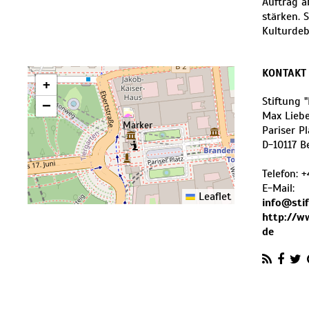
Auftrag a
stärken. 
Kulturdeb
KONTAKT
+
Stiftung 
−
Max Lieb
Pariser Pl
D
-
10117
B
Telefon:
+
E-Mail:
Leaflet
info@sti
http://w
de