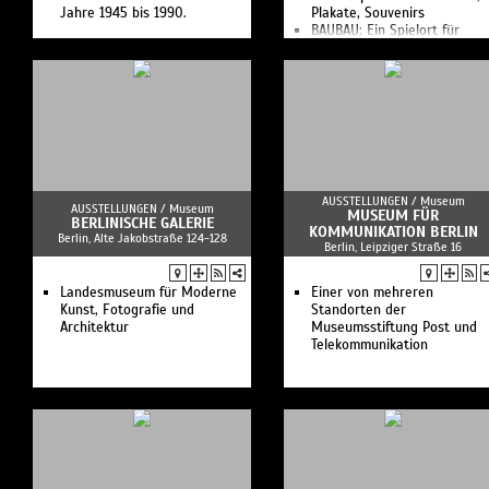
Jahre 1945 bis 1990.
Plakate, Souvenirs
BAUBAU: Ein Spielort für
Kinder
Außergewöhnliche
Themenausstellungen zur
Kulturgeschichte
AUSSTELLUNGEN /
Museum
AUSSTELLUNGEN /
Museum
MUSEUM FÜR
BERLINISCHE GALERIE
KOMMUNIKATION BERLIN
Berlin, Alte Jakobstraße 124-128
Berlin, Leipziger Straße 16
Landesmuseum für Moderne
Einer von mehreren
Kunst, Fotografie und
Standorten der
Architektur
Museumsstiftung Post und
Telekommunikation