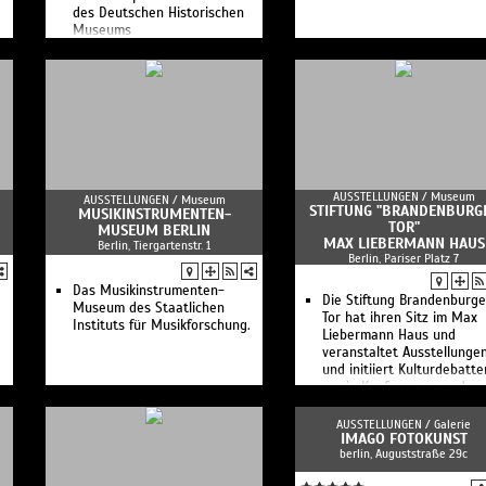
des Deutschen Historischen
Museums
Das Deutsche Historische
Museum ist Deutschlands
nationales
Geschichtsmuseum.
AUSSTELLUNGEN /
Museum
AUSSTELLUNGEN /
Museum
STIFTUNG "BRANDENBURG
MUSIKINSTRUMENTEN-
TOR"
MUSEUM BERLIN
MAX LIEBERMANN HAUS
Berlin, Tiergartenstr. 1
Berlin, Pariser Platz 7
Das Musikinstrumenten-
Die Stiftung Brandenburge
Museum des Staatlichen
Tor hat ihren Sitz im Max
Instituts für Musikforschung.
Liebermann Haus und
veranstaltet Ausstellunge
und initiiert Kulturdebatte
sowie Konferenzen und
Projekte.
AUSSTELLUNGEN /
Galerie
IMAGO FOTOKUNST
berlin, Auguststraße 29c