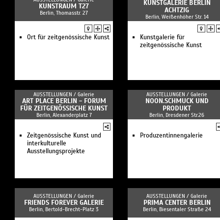
KUNSTGALERIE BERLIN
KUNSTRAUM T27
ACHTZIG
Berlin, Thomasstr. 27
Berlin, Weißenhöher Str. 14
Ort für zeitgenössische Kunst
Kunstgalerie für
zeitgenössische Kunst
AUSSTELLUNGEN /
Galerie
AUSSTELLUNGEN /
Galerie
ART PLACE BERLIN - FORUM
NOON.SCHMUCK UND
FÜR ZEITGENÖSSISCHE KUNST
PRODUKT
Berlin, Alexanderplatz 7
Berlin, Dresdener Str.26
Zeitgenössische Kunst und
Produzentinnengalerie
interkulturelle
Ausstellungsprojekte
AUSSTELLUNGEN /
Galerie
AUSSTELLUNGEN /
Galerie
FRIENDS FOREVER GALERIE
PRIMA CENTER BERLIN
Berlin, Bertold-Brecht-Platz 3
Berlin, Biesentaler Straße 24