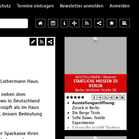
chutz
Termine eintragen
Newsletter anmelden
Anmelden
AUSSTELLUNGEN /
Museum
x Liebermann Haus.
STAATLICHE MUSEEN ZU
BERLIN
Berlin, Genthiner Straße 38
t neben dem
ndwo in Deutschland
Ausstellungseröffnung:
nüpft als im Haus
Zurück in Berlin
Die Berge Tirols
, dessen Bedeutung
Sofie Dawo. Textile
Experimente
Fotografie erzählt Skulptur
er Sparkasse ihren
2101 – Future Ceramics
Tischkultur der Zukunft