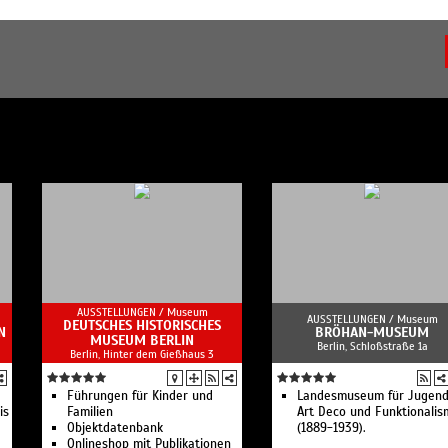
AUSSTELLUNGEN /
Museum
AUSSTELLUNGEN /
Museum
DEUTSCHES HISTORISCHES
N
BRÖHAN-MUSEUM
MUSEUM BERLIN
Berlin, Schloßstraße 1a
Berlin, Hinter dem Gießhaus 3
Führungen für Kinder und
Landesmuseum für Jugends
is
Familien
Art Deco und Funktionalis
Objektdatenbank
(1889-1939).
Onlineshop mit Publikationen