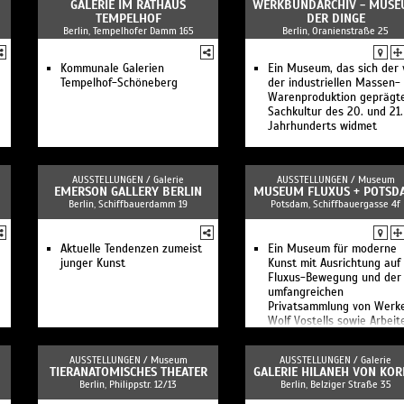
GALERIE IM RATHAUS
WERKBUNDARCHIV - MUS
TEMPELHOF
DER DINGE
Berlin, Tempelhofer Damm 165
Berlin, Oranienstraße 25
Kommunale Galerien
Ein Museum, das sich der 
Tempelhof-Schöneberg
der industriellen Massen-
Warenproduktion geprägt
Sachkultur des 20. und 21.
Jahrhunderts widmet
AUSSTELLUNGEN /
Galerie
AUSSTELLUNGEN /
Museum
EMERSON GALLERY BERLIN
MUSEUM FLUXUS + POTSD
Berlin, Schiffbauerdamm 19
Potsdam, Schiffbauergasse 4f
Aktuelle Tendenzen zumeist
Ein Museum für moderne
junger Kunst
Kunst mit Ausrichtung auf 
Fluxus-Bewegung und der
umfangreichen
Privatsammlung von Werk
Wolf Vostells sowie Arbeit
zeitgenössischer Künstler
AUSSTELLUNGEN /
Museum
AUSSTELLUNGEN /
Galerie
TIERANATOMISCHES THEATER
GALERIE HILANEH VON KOR
Berlin, Philippstr. 12/13
Berlin, Belziger Straße 35