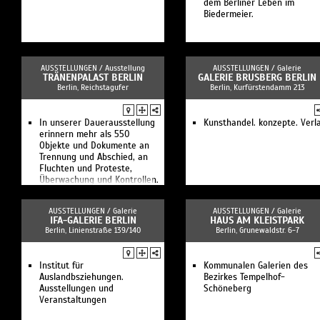
dem Berliner Leben im
Biedermeier.
AUSSTELLUNGEN /
Ausstellung
AUSSTELLUNGEN /
Galerie
TRÄNENPALAST BERLIN
GALERIE BRUSBERG BERLIN
Berlin, Reichstagufer
Berlin, Kurfürstendamm 213
In unserer Dauerausstellung
Kunsthandel. konzepte. Verl
erinnern mehr als 550
Objekte und Dokumente an
Trennung und Abschied, an
Fluchten und Proteste,
Überwachung und Kontrollen.
AUSSTELLUNGEN /
Galerie
AUSSTELLUNGEN /
Galerie
IFA-GALERIE BERLIN
HAUS AM KLEISTPARK
Berlin, Linienstraße 139/140
Berlin, Grunewaldstr. 6-7
Institut für
Kommunalen Galerien des
Auslandbsziehungen.
Bezirkes Tempelhof-
Ausstellungen und
Schöneberg
Veranstaltungen