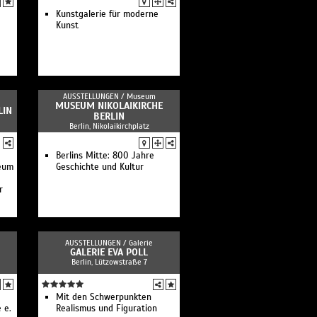
Panorama
Kunstgalerie für moderne
Kulturkontakte. Leben in
Kunst
Europa
alle Museen im Überblick
AUSSTELLUNGEN /
Museum
MUSEUM NIKOLAIKIRCHE
LIN
BERLIN
Berlin, Nikolaikirchplatz
Berlins Mitte: 800 Jahre
seum
Geschichte und Kultur
r
AUSSTELLUNGEN /
Galerie
GALERIE EVA POLL
Berlin, Lützowstraße 7
Mit den Schwerpunkten
 e.
Realismus und Figuration