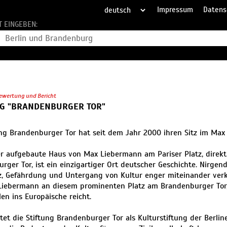
Impressum
Datens
T EINGEBEN:
ewertung und Bericht
NG "BRANDENBURGER TOR"
ung Brandenburger Tor hat seit dem Jahr 2000 ihren Sitz im Ma
r aufgebaute Haus von Max Liebermann am Pariser Platz, direk
rger Tor, ist ein einzigartiger Ort deutscher Geschichte. Nirge
z, Gefährdung und Untergang von Kultur enger miteinander verk
Liebermann an diesem prominenten Platz am Brandenburger Tor
en ins Europäische reicht.
itet die Stiftung Brandenburger Tor als Kulturstiftung der Berlin