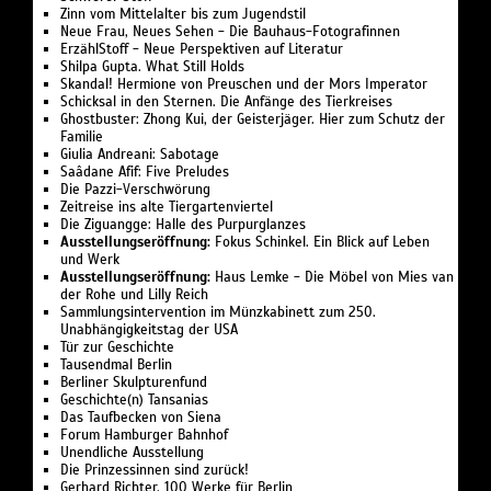
Zinn vom Mittelalter bis zum Jugendstil
Neue Frau, Neues Sehen - Die Bauhaus-Fotografinnen
ErzählStoff - Neue Perspektiven auf Literatur
Shilpa Gupta. What Still Holds
Skandal! Hermione von Preuschen und der Mors Imperator
Schicksal in den Sternen. Die Anfänge des Tierkreises
Ghostbuster: Zhong Kui, der Geisterjäger. Hier zum Schutz der
Familie
Giulia Andreani: Sabotage
Saâdane Afif: Five Preludes
Die Pazzi-Verschwörung
Zeitreise ins alte Tiergartenviertel
Die Ziguangge: Halle des Purpurglanzes
Ausstellungseröffnung:
Fokus Schinkel. Ein Blick auf Leben
und Werk
Ausstellungseröffnung:
Haus Lemke - Die Möbel von Mies van
der Rohe und Lilly Reich
Sammlungsintervention im Münzkabinett zum 250.
Unabhängigkeitstag der USA
Tür zur Geschichte
Tausendmal Berlin
Berliner Skulpturenfund
Geschichte(n) Tansanias
Das Taufbecken von Siena
Forum Hamburger Bahnhof
Unendliche Ausstellung
Die Prinzessinnen sind zurück!
Gerhard Richter. 100 Werke für Berlin