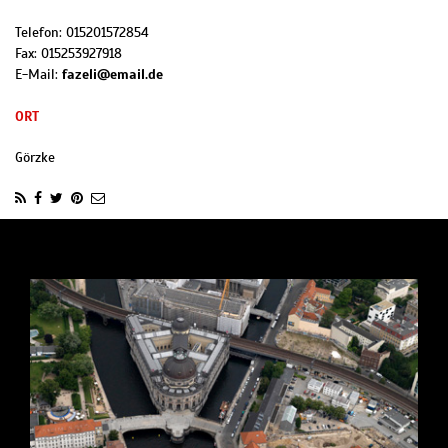
Telefon:
015201572854
Fax:
015253927918
E-Mail:
fazeli@email.de
ORT
Görzke