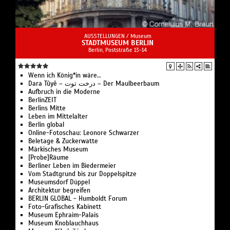
AUSSTELLUNGEN /
Museum
STADTMUSEUM BERLIN
Berlin, Poststraße 13-14
Wenn ich König*in wäre…
Dara Tûyê – درخت توت – Der Maulbeerbaum
Aufbruch in die Moderne
BerlinZEIT
Berlins Mitte
Leben im Mittelalter
Berlin global
Online-Fotoschau: Leonore Schwarzer
Beletage & Zuckerwatte
Märkisches Museum
[Probe]Räume
Berliner Leben im Biedermeier
Vom Stadtgrund bis zur Doppelspitze
Museumsdorf Düppel
Architektur begreifen
BERLIN GLOBAL - Humboldt Forum
Foto-Grafisches Kabinett
Museum Ephraim-Palais
Museum Knoblauchhaus