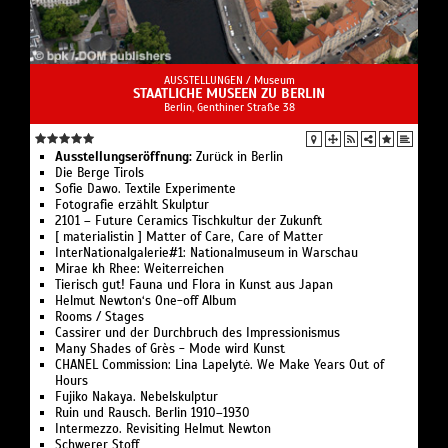
AUSSTELLUNGEN /
Museum
STAATLICHE MUSEEN ZU BERLIN
Berlin, Genthiner Straße 38
Ausstellungseröffnung:
Zurück in Berlin
Die Berge Tirols
Sofie Dawo. Textile Experimente
Fotografie erzählt Skulptur
2101 – Future Ceramics Tischkultur der Zukunft
[ materialistin ] Matter of Care, Care of Matter
InterNationalgalerie#1: Nationalmuseum in Warschau
Mirae kh Rhee: Weiterreichen
Tierisch gut! Fauna und Flora in Kunst aus Japan
Helmut Newton‘s One-off Album
Rooms / Stages
Cassirer und der Durchbruch des Impressionismus
Many Shades of Grès - Mode wird Kunst
CHANEL Commission: Lina Lapelytė. We Make Years Out of
Hours
Fujiko Nakaya. Nebelskulptur
Ruin und Rausch. Berlin 1910–1930
Intermezzo. Revisiting Helmut Newton
Schwerer Stoff